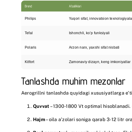
Brend
Afzalliklari
Philips
Yuqori sifat, innovatsion texnologiyala
Tefal
Ishonchli, ko’p funksiyali
Polaris
Arzon narx, yaxshi sifat nisbati
Kitfort
Zamonaviy dizayn, keng imkoniyatlar
Tanlashda muhim mezonlar
Aerogrillni tanlashda quyidagi xususiyatlarga e’t
Quvvat
– 1300-1800 Vt optimal hisoblanadi. 
Hajm
– oila a’zolari soniga qarab 3-12 litr or