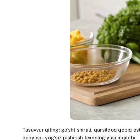
Tasavvur qiling: go’sht shirali, qarsildoq qobiq o
dunyosi – yog’siz pishirish texnologiyasi inqilobi.