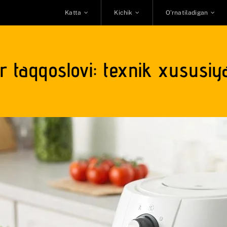
Katta
Kichik
O’rnatiladigan
ar taqqoslovi: texnik xususiy