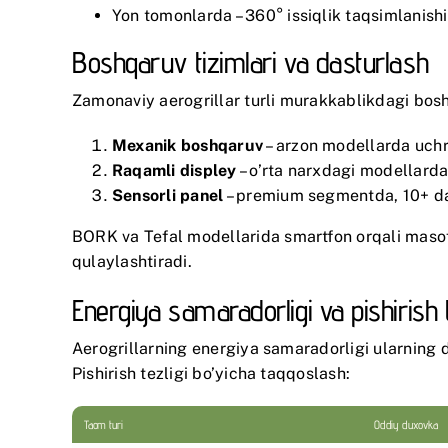
Yon tomonlarda – 360° issiqlik taqsimlanishi
Boshqaruv tizimlari va dasturlash
Zamonaviy aerogrillar turli murakkablikdagi boshq
Mexanik boshqaruv
– arzon modellarda uchr
Raqamli displey
– o’rta narxdagi modellarda
Sensorli panel
– premium segmentda, 10+ das
BORK
va
Tefal
modellarida smartfon orqali masof
qulaylashtiradi.
Energiya samaradorligi va pishirish t
Aerogrillarning energiya samaradorligi ularning d
Pishirish tezligi bo’yicha taqqoslash:
Taom turi
Oddiy duxovka