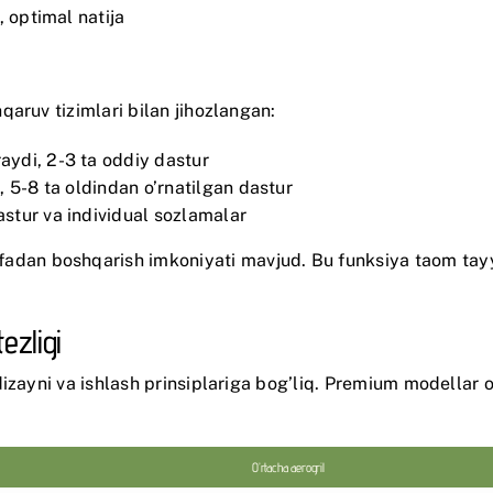
, optimal natija
aruv tizimlari bilan jihozlangan:
aydi, 2-3 ta oddiy dastur
, 5-8 ta oldindan o’rnatilgan dastur
tur va individual sozlamalar
adan boshqarish imkoniyati mavjud. Bu funksiya taom tayyo
ezligi
izayni va ishlash prinsiplariga bog’liq. Premium modellar 
O’rtacha aerogril