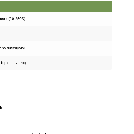
 narx (80-250$)
ha funksiyalar
i topish qiyinroq
i.