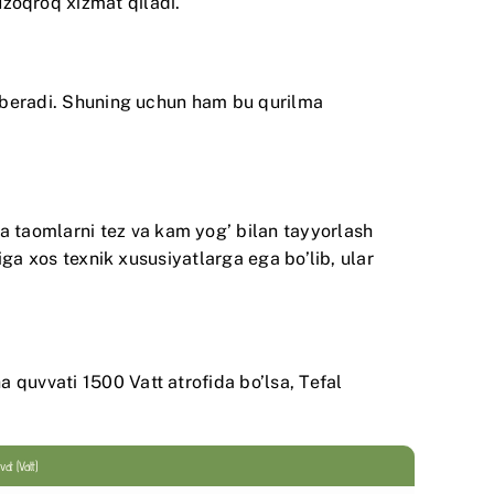
zoqroq xizmat qiladi.
ni beradi. Shuning uchun ham bu qurilma
 taomlarni tez va kam yog’ bilan tayyorlash
ziga xos texnik xususiyatlarga ega bo’lib, ular
a quvvati 1500 Vatt atrofida bo’lsa,
Tefal
at (Vatt)