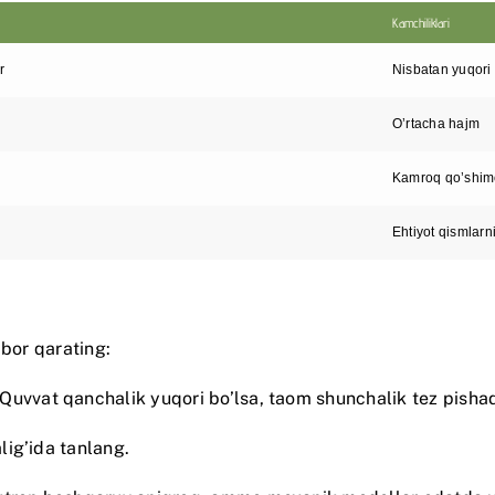
Kamchiliklari
r
Nisbatan yuqori
O’rtacha hajm
Kamroq qo’shimc
Ehtiyot qismlarn
ibor qarating:
Quvvat qanchalik yuqori bo’lsa, taom shunchalik tez pishad
alig’ida tanlang.