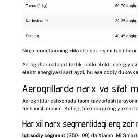
Tovuq (1 kg)
60-70 daqiq
Kartoshka fri
30-35 daqiq
Pishiriq
40-45 daqiq
Ninja
modellarining «Max Crisp» rejimi taomlarni
Aerogrillar nafaqat tezlik, balki elektr energiyas
elektr energiyasi sarflaydi, bu esa oddiy duxov
Aerogrillarda narx va sifat 
Aerogrilllar oshxonada taom tayyorlash jarayonini
tushunish muhim. Keling, bozordagi eng yaxshi tak
Har xil narx segmentidagi eng zo’r
Iqtisodiy segment
($50-100) da
Xiaomi Mi Smart 