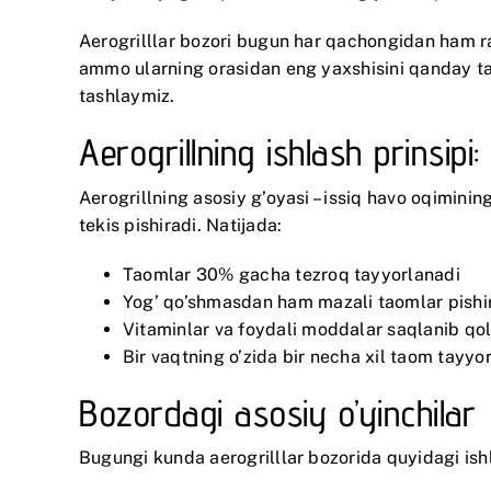
Aerogrilllar bozori bugun har qachongidan ham ran
ammo ularning orasidan eng yaxshisini qanday tan
tashlaymiz.
Aerogrillning ishlash prinsipi
Aerogrillning asosiy g’oyasi – issiq havo oqimini
tekis pishiradi. Natijada:
Taomlar 30% gacha tezroq tayyorlanadi
Yog’ qo’shmasdan ham mazali taomlar pishi
Vitaminlar va foydali moddalar saqlanib qo
Bir vaqtning o’zida bir necha xil taom tayyo
Bozordagi asosiy o’yinchilar
Bugungi kunda aerogrilllar bozorida quyidagi ish