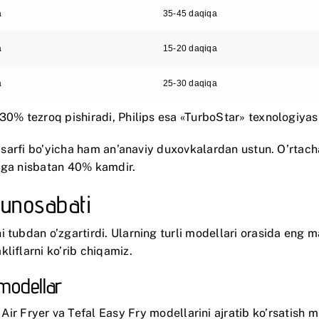
a
35-45 daqiqa
a
15-20 daqiqa
a
25-30 daqiqa
 30% tezroq pishiradi,
Philips
esa «TurboStar» texnologiyasi 
i sarfi bo’yicha ham an’anaviy duxovkalardan ustun. O’rtacha
kaga nisbatan 40% kamdir.
munosabati
 tubdan o’zgartirdi. Ularning turli modellari orasida eng ma
liflarni ko’rib chiqamiz.
 modellar
Air Fryer
va
Tefal Easy Fry
modellarini ajratib ko’rsatish 