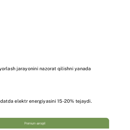
rlash jarayonini nazorat qilishni yanada
odatda elektr energiyasini 15-20% tejaydi.
Premium aerogril