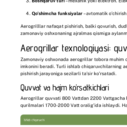
Boshqaruv turi
– mexanik yoki elektron. El
Qo’shimcha funksiyalar
– avtomatik o’chirish
Aerogrilllar nafaqat pishirish, balki qovurish, d
zamonaviy oshxonaning ajralmas qismiga aylan
Aerogrillar texnologiyasi: q
Zamonaviy oshxonada aerogrillar tobora muhim o’
imkonini beradi. Turli ishlab chiqaruvchilarning ae
pishirish jarayoniga sezilarli ta’sir ko’rsatadi.
Quvvat va hajm ko’rsatkichlari
Aerogrillar quvvati 800 Vattdan 2200 Vattgacha 
qurilmalari 1700-2000 Vatt oralig’ida ishlaydi. Ha
Ishlab chiqaruvchi