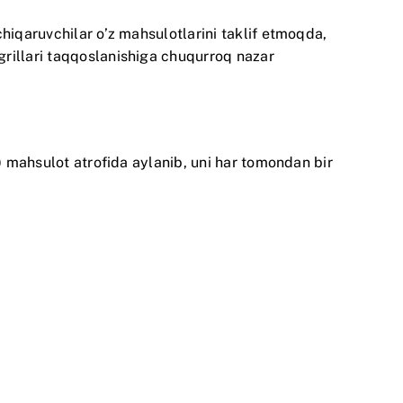
hiqaruvchilar o’z mahsulotlarini taklif etmoqda,
grillari taqqoslanishiga chuqurroq nazar
) mahsulot atrofida aylanib, uni har tomondan bir