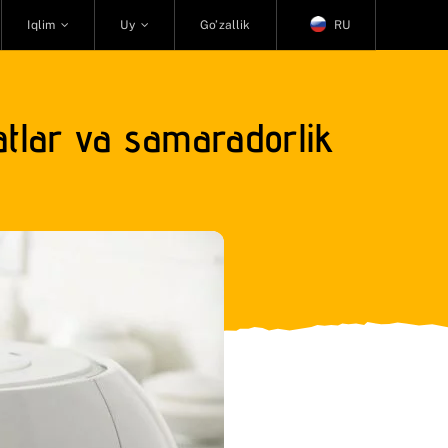
Iqlim
Uy
Go’zallik
RU
atlar va samaradorlik