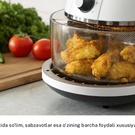
stida so’lim, sabzavotlar esa o’zining barcha foydali xususiy