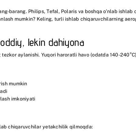
g-barang. Philips, Tefal, Polaris va boshqa o’nlab ishlab c
lash mumkin? Keling, turli ishlab chiqaruvchilarning aero
: oddiy, lekin dahiyona
ng tezkor aylanishi. Yuqori haroratli havo (odatda 140-240°C
rish mumkin
ladi
rlash imkoniyati
lab chiqaruvchilar yetakchilik qilmoqda: