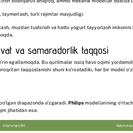
ektron boshqaruv aniqroq, ammo mexanik modellar odatda u
, taymerlash, turli rejimlar mavjudligi.
udlash, muzdan tushirish va hatto yogurt tayyorlash imkoni
moqda.
uvvat va samaradorlik taqqosi
rin egallamoqda. Bu qurilmalar issiq havo oqimi yordamida
roqrilari taqqoslanishi shuni ko’rsatadiki, har bir model o’
bo’lgan diapazonda o’zgaradi.
Philips
modellarining o’rtach
jm jihatidan esa:
O’rtacha hajmi (litr)
Maksimal quvv