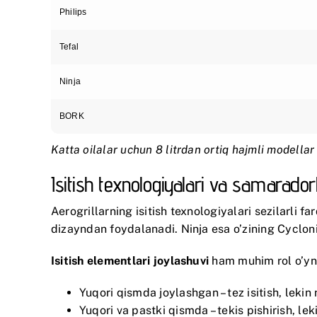
Philips
Tefal
Ninja
BORK
Katta oilalar uchun 8 litrdan ortiq hajmli modellar 
Isitish texnologiyalari va samaradorl
Aerogrillarning isitish texnologiyalari sezilarli fa
dizayndan foydalanadi.
Ninja
esa o’zining Cyclon
Isitish elementlari joylashuvi
ham muhim rol o’yn
Yuqori qismda joylashgan – tez isitish, lekin 
Yuqori va pastki qismda – tekis pishirish, lek