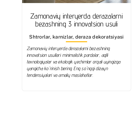
Zamonaviy interyerda derazalarni
bezashning 3 innovatsion usuli
Shtrorlar, karnizlar, deraza dekoratsiyasi
Zamonaviy interyerda derazalarni bezashning
innovatsion usullari: minimalistik pardalar, aqlli
texnologiyalar va ekologik yechimlar orqali uyingizga
yangicha ko'rinish bering. Eng so'nggi dizayn
tendensiyalari va amaliy maslahatlar.