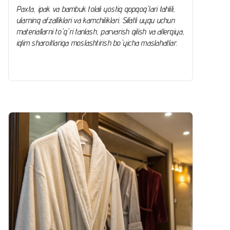
Paxta, ipak va bambuk tolali yostiq qopqog'lari tahlili,
ularning afzalliklari va kamchiliklari. Sifatli uyqu uchun
materiallarni to'g'ri tanlash, parvarish qilish va allergiya,
iqlim sharoitlariga moslashtirish bo'yicha maslahatlar.