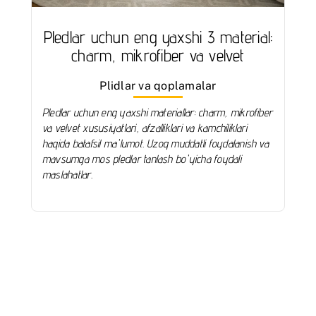
Pledlar uchun eng yaxshi 3 material:
charm, mikrofiber va velvet
Plidlar va qoplamalar
Pledlar uchun eng yaxshi materiallar: charm, mikrofiber
va velvet xususiyatlari, afzalliklari va kamchiliklari
haqida batafsil ma'lumot. Uzoq muddatli foydalanish va
mavsumga mos pledlar tanlash bo'yicha foydali
maslahatlar.