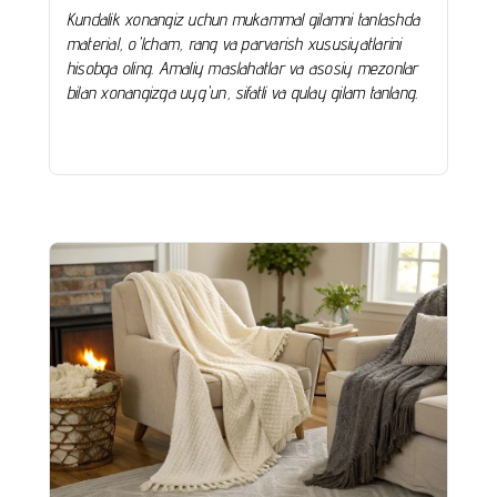
Kundalik xonangiz uchun mukammal gilamni tanlashda
material, o'lcham, rang va parvarish xususiyatlarini
hisobga oling. Amaliy maslahatlar va asosiy mezonlar
bilan xonangizga uyg'un, sifatli va qulay gilam tanlang.