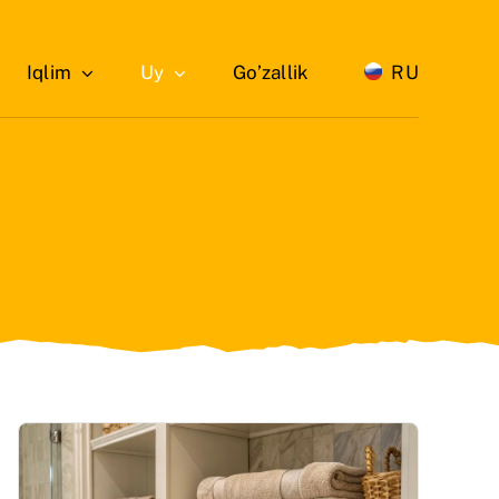
Iqlim
Uy
Go’zallik
RU