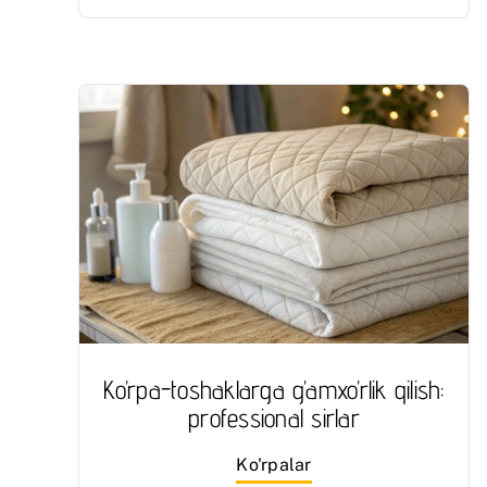
Ko’rpa-toshaklarga g’amxo’rlik qilish:
professional sirlar
Ko'rpalar