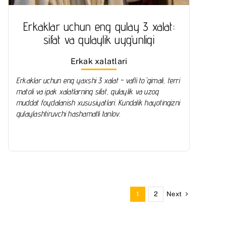
Erkaklar uchun eng qulay 3 xalat:
sifat va qulaylik uyg’unligi
Erkak xalatlari
Erkaklar uchun eng yaxshi 3 xalat - vafli to'qimali, terri
matoli va ipak xalatlarning sifat, qulaylik va uzoq
muddat foydalanish xususiyatlari. Kundalik hayotingizni
qulaylashtiruvchi hashamatli tanlov.
Next
1
2