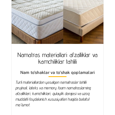
Namatras materiallari: afzalliklar va
kamchiliklar tahlili
Nam to'shaklar va to'shak qoplamalari
Turli materiallardan yasalgan namatraslar tahlili:
prujinali, lateks va memory foam namatraslarning
afzalliklari, kamchiliklari, qulaylik darajasi va uzoq
muddatli foydalanish xususiyatlari haqida batafsil
ma'lumot.