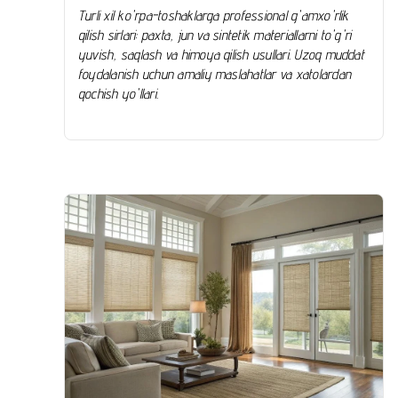
Turli xil ko'rpa-toshaklarga professional g'amxo'rlik
qilish sirlari: paxta, jun va sintetik materiallarni to'g'ri
yuvish, saqlash va himoya qilish usullari. Uzoq muddat
foydalanish uchun amaliy maslahatlar va xatolardan
qochish yo'llari.