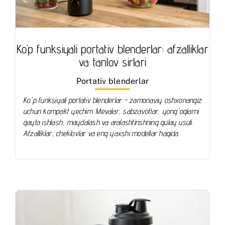
Ko’p funksiyali portativ blenderlar: afzalliklar
va tanlov sirlari
Portativ blenderlar
Ko'p funksiyali portativ blenderlar - zamonaviy oshxonangiz
uchun kompakt yechim. Mevalar, sabzavotlar, yong'oqlarni
qayta ishlash, maydalash va aralashtirishning qulay usuli.
Afzalliklar, cheklovlar va eng yaxshi modellar haqida.