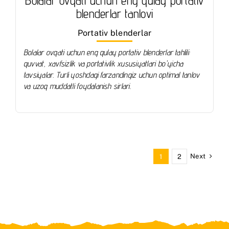
Bolalar ovqati uchun eng qulay portativ
blenderlar tanlovi
Portativ blenderlar
Bolalar ovqati uchun eng qulay portativ blenderlar tahlili:
quvvat, xavfsizlik va portativlik xususiyatlari bo'yicha
tavsiyalar. Turli yoshdagi farzandingiz uchun optimal tanlov
va uzoq muddatli foydalanish sirlari.
Next
1
2