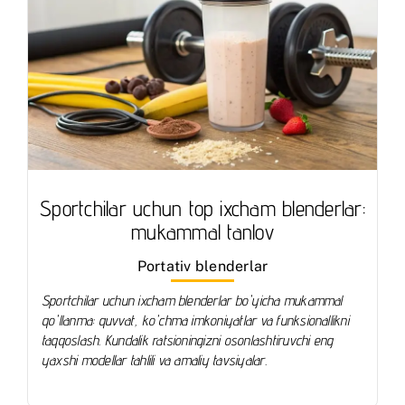
Sportchilar uchun top ixcham blenderlar:
mukammal tanlov
Portativ blenderlar
Sportchilar uchun ixcham blenderlar bo'yicha mukammal
qo'llanma: quvvat, ko'chma imkoniyatlar va funksionallikni
taqqoslash. Kundalik ratsioningizni osonlashtiruvchi eng
yaxshi modellar tahlili va amaliy tavsiyalar.