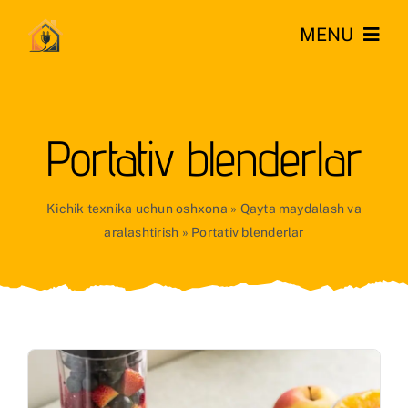
Skip
MENU
to
content
Katta
Portativ blenderlar
Kichik
O’rnatiladigan
Kichik texnika uchun oshxona
»
Qayta maydalash va
aralashtirish
»
Portativ blenderlar
Iqlim
Uy
Go’zallik
RU