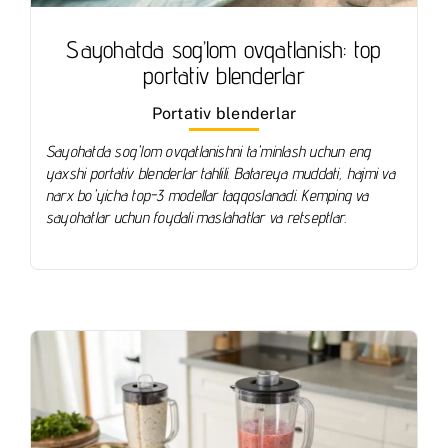
Sayohatda sog’lom ovqatlanish: top
portativ blenderlar
Portativ blenderlar
Sayohatda sog'lom ovqatlanishni ta'minlash uchun eng
yaxshi portativ blenderlar tahlili. Batareya muddati, hajmi va
narx bo'yicha top-3 modellar taqqoslanadi. Kemping va
sayohatlar uchun foydali maslahatlar va retseptlar.