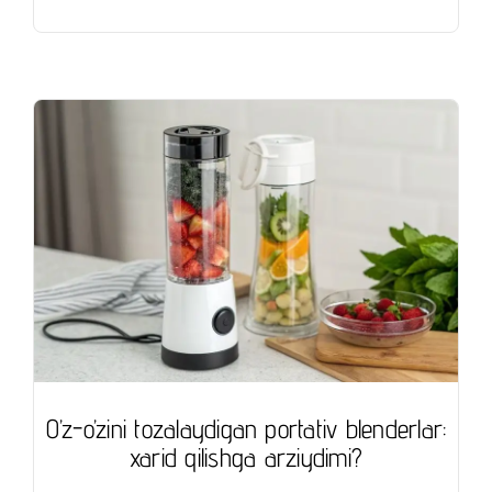
O’z-o’zini tozalaydigan portativ blenderlar:
xarid qilishga arziydimi?