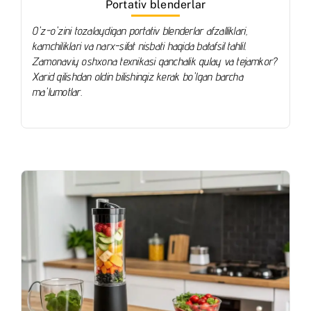
Portativ blenderlar
O'z-o'zini tozalaydigan portativ blenderlar afzalliklari,
kamchiliklari va narx-sifat nisbati haqida batafsil tahlil.
Zamonaviy oshxona texnikasi qanchalik qulay va tejamkor?
Xarid qilishdan oldin bilishingiz kerak bo'lgan barcha
ma'lumotlar.