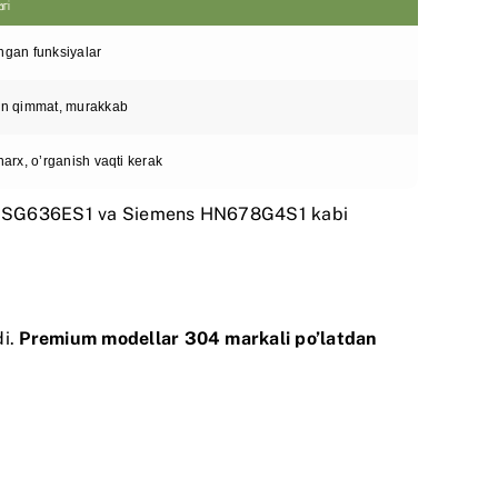
ari
gan funksiyalar
an qimmat, murakkab
narx, o’rganish vaqti kerak
HSG636ES1
va
Siemens HN678G4S1
kabi
di.
Premium modellar 304 markali po’latdan