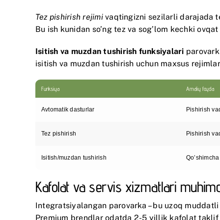
Tez pishirish rejimi
vaqtingizni sezilarli darajada t
Bu ish kunidan so’ng tez va sog’lom kechki ovqat
Isitish va muzdan tushirish funksiyalari
parovarka
isitish va muzdan tushirish uchun maxsus rejimlar
Funksiya
Amaliy foyda
Avtomatik dasturlar
Pishirish va
Tez pishirish
Pishirish va
Isitish/muzdan tushirish
Qo’shimcha q
Kafolat va servis xizmatlari muhimd
Integratsiyalangan parovarka – bu uzoq muddatli
Premium brendlar odatda 2-5 yillik kafolat taklif