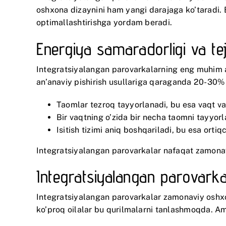
oshxona dizaynini ham yangi darajaga ko’taradi. 
optimallashtirishga yordam beradi.
Energiya samaradorligi va tej
Integratsiyalangan parovarkalarning eng muhim afz
an’anaviy pishirish usullariga qaraganda 20-30%
Taomlar tezroq tayyorlanadi, bu esa vaqt va 
Bir vaqtning o’zida bir necha taomni tayyor
Isitish tizimi aniq boshqariladi, bu esa ortiq
Integratsiyalangan parovarkalar nafaqat zamonavi
Integratsiyalangan parovarkal
Integratsiyalangan parovarkalar zamonaviy oshxon
ko’proq oilalar bu qurilmalarni tanlashmoqda. A