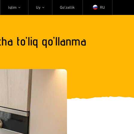
Iqlim
Uy
Go’zallik
RU
ha to’liq qo’llanma