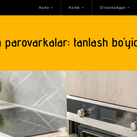
Katta
Kichik
O’rnatiladigan
 parovarkalar: tanlash bo’yic