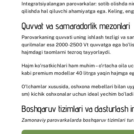
Integratsiyalangan parovarkalar: sotib olishda nim
qilishda hal qiluvchi ahamiyatga ega. Keling, eng
Quvvat va samaradorlik mezonlari
Parovarkaning quvvati uning ishlash tezligi va s
qurilmalar esa 2000-2500 Vt quvvatga ega bo’lis
hajmdagi taomlarni tezroq tayyorlaydi.
Hajm ko’rsatkichlari ham muhim – o’rtacha oila uch
kabi premium modellar 40 litrga yaqin hajmga ega
O’lchamlar xususida, oshxona mebellari bilan uy
sm) kichik oshxonalar uchun ideal yechim bo’ladi
Boshqaruv tizimlari va dasturlash i
Zamonaviy parovarkalarda boshqaruv tizimlari tur