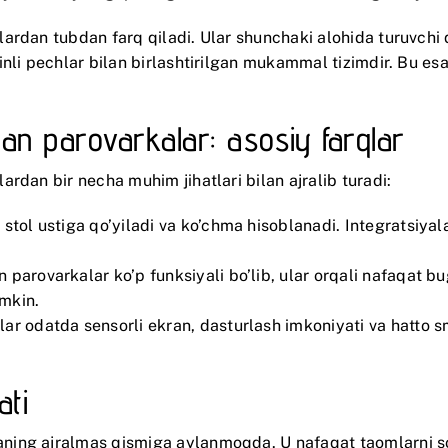
ardan tubdan farq qiladi. Ular shunchaki alohida turuvchi
nli pechlar bilan birlashtirilgan mukammal tizimdir. Bu esa
gan parovarkalar: asosiy farqlar
rdan bir necha muhim jihatlari bilan ajralib turadi:
r stol ustiga qo’yiladi va ko’chma hisoblanadi. Integratsiy
parovarkalar ko’p funksiyali bo’lib, ular orqali nafaqat bug’
mkin.
lar odatda sensorli ekran, dasturlash imkoniyati va hatto 
ati
ing ajralmas qismiga aylanmoqda. U nafaqat taomlarni sog