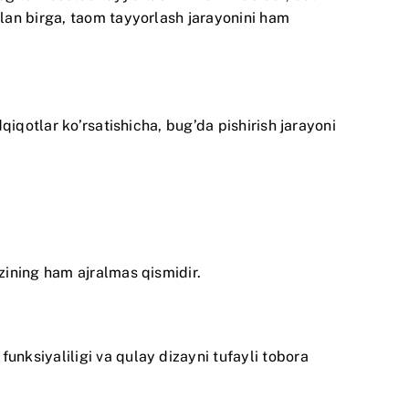
lan birga, taom tayyorlash jarayonini ham
iqotlar ko’rsatishicha, bug’da pishirish jarayoni
zining ham ajralmas qismidir.
nksiyaliligi va qulay dizayni tufayli tobora