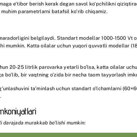
aga e’tibor berish kerak degan savol ko’pchilikni qiziqtirad
 muhim parametrlarni batafsil ko’rib chiqamiz.
amaradorligini belgilaydi. Standart modellar 1000-1500 Vt 
hi mumkin. Katta oilalar uchun yuqori quvvatli modellar (
un 20-25 litrlik parovarka yetarli bo’lsa, katta oilalar uch
 bo’lib, bir vaqtning o’zida bir necha taom tayyorlash imko
g’unlashuvini ta’minlash uchun standart o’lchamlarni (60
.
mkoniyatlari
li darajada murakkab bo’lishi mumkin: