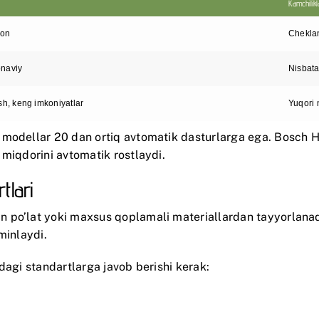
Kamchilikl
zon
Cheklan
onaviy
Nisbat
h, keng imkoniyatlar
Yuqori 
 modellar 20 dan ortiq avtomatik dasturlarga ega.
Bosch 
 miqdorini avtomatik rostlaydi.
tlari
n po’lat yoki maxsus qoplamali materiallardan tayyorlana
minlaydi.
dagi standartlarga javob berishi kerak: