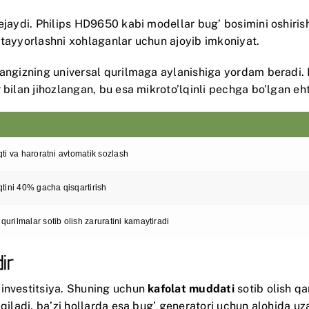
ejaydi.
Philips HD9650
kabi modellar bug’ bosimini oshirish
 tayyorlashni xohlaganlar uchun ajoyib imkoniyat.
ngizning universal qurilmaga aylanishiga yordam beradi.
 bilan jihozlangan, bu esa mikroto’lqinli pechga bo’lgan eht
qti va haroratni avtomatik sozlash
qtini 40% gacha qisqartirish
urilmalar sotib olish zaruratini kamaytiradi
ir
 investitsiya. Shuning uchun
kafolat muddati
sotib olish qa
 qiladi, ba’zi hollarda esa bug’ generatori uchun alohida uz