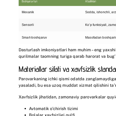
Boshqaruv turi
Afzalliklari
Mexanik
Sodda, ishonchli, ar
Sensorli
Ko’p funksiyali, zam
Smart-boshqaruv
Masofadan boshqaris
Dasturlash imkoniyatlari ham muhim – eng yaxshi
qurilmalar taomning turiga qarab harorat va bug’
Materiallar sifati va xavfsizlik standar
Parovarkaning ichki qismi odatda zanglamaydiga
yasaladi, bu esa uzoq muddat xizmat qilishini ta’
Xavfsizlik jihatidan, zamonaviy parovarkalar quyi
Avtomatik o’chirish tizimi
Bolalar xavfsizligi qulfi