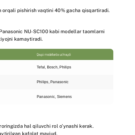
 orqali pishirish vaqtini 40% gacha qisqartiradi.
Panasonic NU-SC100
kabi modellar taomlarni
iyojni kamaytiradi.
Qaysi modellarda uchraydi
Tefal, Bosch, Philips
Philips, Panasonic
Panasonic, Siemens
roringizda hal qiluvchi rol o’ynashi kerak.
aytirilgan kafolat mavjud.