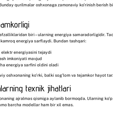
Bunday qurilmalar oshxonaga zamonaviy ko’rinish berish bi
amkorligi
alliklaridan biri – ularning energiya samaradorligidir. Tadq
 kamroq energiya sarflaydi. Bundan tashqari:
elektr energiyasini tejaydi
lash imkoniyati mavjud
cha energiya sarfini oldini oladi
y oshxonaning ko’rki, balki sog’lom va tejamkor hayot tar
arning texnik jihatlari
aning ajralmas qismiga aylanib bormoqda. Ularning ko’p fu
mmo barcha modellar ham bir xil emas.