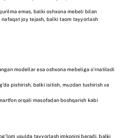
 qurilma emas, balki oshxona mebeli bilan
 nafaqat joy tejash, balki taom tayyorlash
alangan modellar esa oshxona mebeliga o’rnatiladi
da pishirish, balki isitish, muzdan tushirish va
smartfon orqali masofadan boshqarish kabi
’lom usulda tayyorlash imkonini beradi, balki