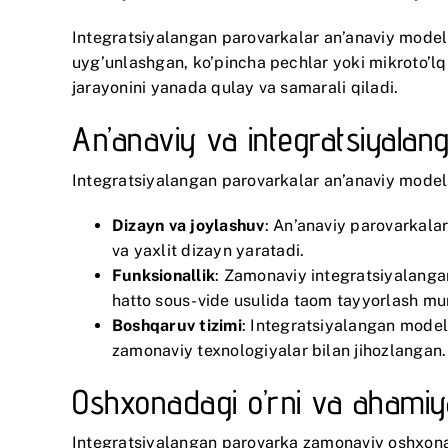
Integratsiyalangan parovarkalar an’anaviy modell
uyg’unlashgan, ko’pincha pechlar yoki mikroto’lqi
jarayonini yanada qulay va samarali qiladi.
An’anaviy va integratsiyalan
Integratsiyalangan parovarkalar an’anaviy modella
Dizayn va joylashuv
: An’anaviy parovarkala
va yaxlit dizayn yaratadi.
Funksionallik
: Zamonaviy integratsiyalangan 
hatto sous-vide usulida taom tayyorlash mu
Boshqaruv tizimi
: Integratsiyalangan model
zamonaviy texnologiyalar bilan jihozlangan.
Oshxonadagi o’rni va ahamiy
Integratsiyalangan parovarka zamonaviy oshxonan