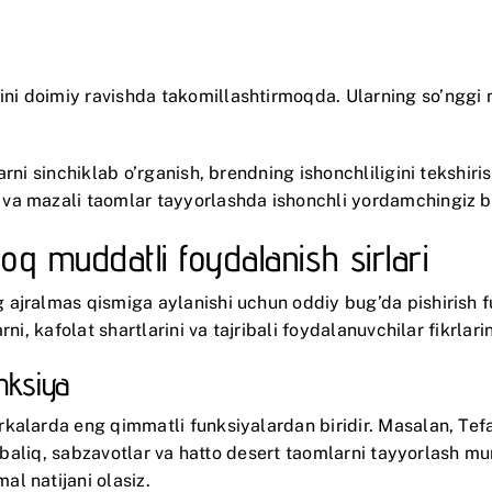
rini doimiy ravishda takomillashtirmoqda. Ularning so’nggi
ni sinchiklab o’rganish, brendning ishonchliligini tekshirish
va mazali taomlar tayyorlashda ishonchli yordamchingiz bo
oq muddatli foydalanish sirlari
 ajralmas qismiga aylanishi uchun oddiy bug’da pishirish 
i, kafolat shartlarini va tajribali foydalanuvchilar fikrlarin
unksiya
kalarda eng qimmatli funksiyalardan biridir. Masalan,
Tef
t, baliq, sabzavotlar va hatto desert taomlarni tayyorlash 
l natijani olasiz.