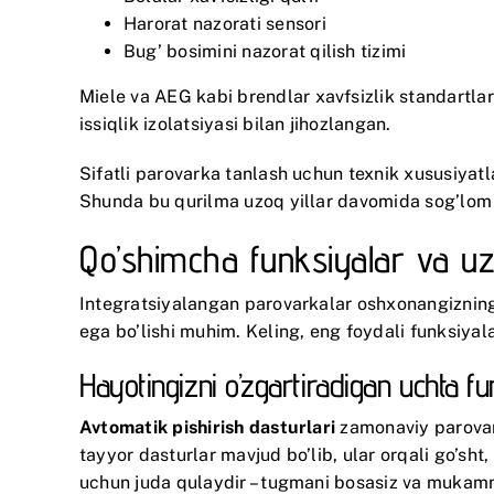
Harorat nazorati sensori
Bug’ bosimini nazorat qilish tizimi
Miele
va
AEG
kabi brendlar xavfsizlik standartla
issiqlik izolatsiyasi bilan jihozlangan.
Sifatli parovarka tanlash uchun texnik xususiyatlar
Shunda bu qurilma uzoq yillar davomida sog’lom 
Qo’shimcha funksiyalar va uz
Integratsiyalangan parovarkalar oshxonangizning
ega bo’lishi muhim. Keling, eng foydali funksiyalarn
Hayotingizni o’zgartiradigan uchta f
Avtomatik pishirish dasturlari
zamonaviy parovar
tayyor dasturlar mavjud bo’lib, ular orqali go’sh
uchun juda qulaydir – tugmani bosasiz va mukamma