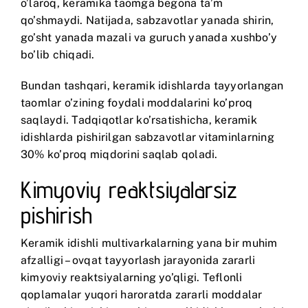
o’laroq, keramika taomga begona ta’m
qo’shmaydi. Natijada, sabzavotlar yanada shirin,
go’sht yanada mazali va guruch yanada xushbo’y
bo’lib chiqadi.
Bundan tashqari, keramik idishlarda tayyorlangan
taomlar o’zining foydali moddalarini ko’proq
saqlaydi. Tadqiqotlar ko’rsatishicha, keramik
idishlarda pishirilgan sabzavotlar vitaminlarning
30% ko’proq miqdorini saqlab qoladi.
Kimyoviy reaktsiyalarsiz
pishirish
Keramik idishli multivarkalarning yana bir muhim
afzalligi – ovqat tayyorlash jarayonida zararli
kimyoviy reaktsiyalarning yo’qligi. Teflonli
qoplamalar yuqori haroratda zararli moddalar