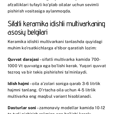
afzalliklari tufayli ko’plab oilalar uchun sevimli
pishirish vositasiga aylanmoqda.
Sifatli keramika idishli multivarkaning
asosiy belgilari
Keramika idishli multivarkani tanlashda quyidagi
muhim ko’rsatkichlarga e’tibor qaratish lozim:
Quvvat darajasi
– sifatli multivarka kamida 700-
1000 Vt quvvatga ega bo’lishi kerak. Yuqori quvvat
tezroq va bir tekis pishirishni ta’minlaydi.
Idish hajmi
– oila a’zolari soniga qarab 3-6 litrlik
hajmni tanlang. O’rtacha oila uchun 4-5 litrlik
multivarka eng maqbul variant hisoblanadi.
Dasturlar soni
– zamonaviy modellar kamida 10-12