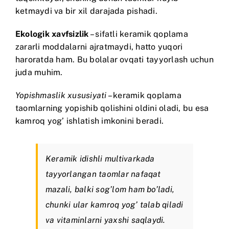
ketmaydi va bir xil darajada pishadi.
Ekologik xavfsizlik
– sifatli keramik qoplama
zararli moddalarni ajratmaydi, hatto yuqori
haroratda ham. Bu bolalar ovqati tayyorlash uchun
juda muhim.
Yopishmaslik xususiyati
– keramik qoplama
taomlarning yopishib qolishini oldini oladi, bu esa
kamroq yog’ ishlatish imkonini beradi.
Keramik idishli multivarkada
tayyorlangan taomlar nafaqat
mazali, balki sog’lom ham bo’ladi,
chunki ular kamroq yog’ talab qiladi
va vitaminlarni yaxshi saqlaydi.