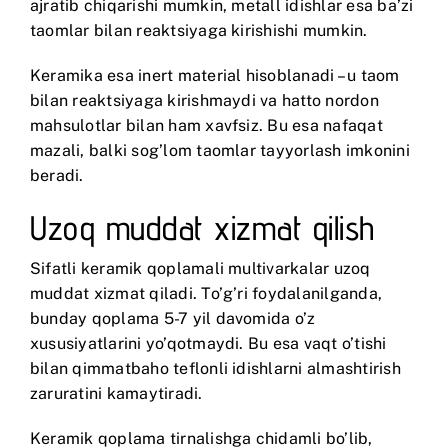
ajratib chiqarishi mumkin, metall idishlar esa ba’zi
taomlar bilan reaktsiyaga kirishishi mumkin.
Keramika esa inert material hisoblanadi – u taom
bilan reaktsiyaga kirishmaydi va hatto nordon
mahsulotlar bilan ham xavfsiz. Bu esa nafaqat
mazali, balki sog’lom taomlar tayyorlash imkonini
beradi.
Uzoq muddat xizmat qilish
Sifatli keramik qoplamali multivarkalar uzoq
muddat xizmat qiladi. To’g’ri foydalanilganda,
bunday qoplama 5-7 yil davomida o’z
xususiyatlarini yo’qotmaydi. Bu esa vaqt o’tishi
bilan qimmatbaho teflonli idishlarni almashtirish
zaruratini kamaytiradi.
Keramik qoplama tirnalishga chidamli bo’lib,