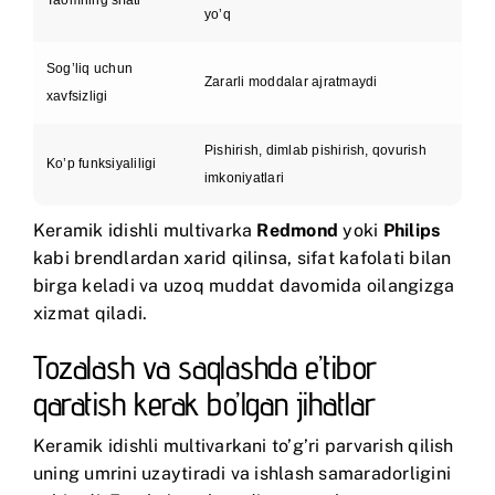
Taomning sifati
yo’q
Sog’liq uchun
Zararli moddalar ajratmaydi
xavfsizligi
Pishirish, dimlab pishirish, qovurish
Ko’p funksiyaliligi
imkoniyatlari
Keramik idishli multivarka
Redmond
yoki
Philips
kabi brendlardan xarid qilinsa, sifat kafolati bilan
birga keladi va uzoq muddat davomida oilangizga
xizmat qiladi.
Tozalash va saqlashda e’tibor
qaratish kerak bo’lgan jihatlar
Keramik idishli multivarkani to’g’ri parvarish qilish
uning umrini uzaytiradi va ishlash samaradorligini