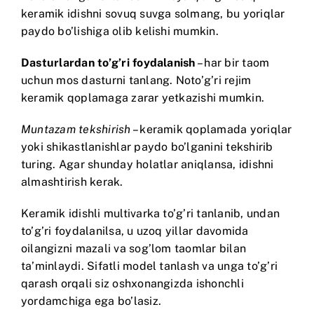
keramik idishni sovuq suvga solmang, bu yoriqlar
paydo bo’lishiga olib kelishi mumkin.
Dasturlardan to’g’ri foydalanish
– har bir taom
uchun mos dasturni tanlang. Noto’g’ri rejim
keramik qoplamaga zarar yetkazishi mumkin.
Muntazam tekshirish
– keramik qoplamada yoriqlar
yoki shikastlanishlar paydo bo’lganini tekshirib
turing. Agar shunday holatlar aniqlansa, idishni
almashtirish kerak.
Keramik idishli multivarka to’g’ri tanlanib, undan
to’g’ri foydalanilsa, u uzoq yillar davomida
oilangizni mazali va sog’lom taomlar bilan
ta’minlaydi. Sifatli model tanlash va unga to’g’ri
qarash orqali siz oshxonangizda ishonchli
yordamchiga ega bo’lasiz.