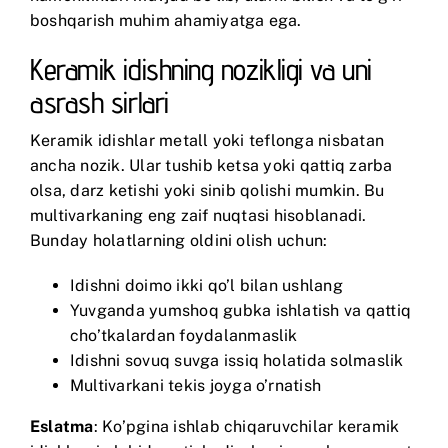
boshqarish muhim ahamiyatga ega.
Keramik idishning nozikligi va uni
asrash sirlari
Keramik idishlar metall yoki teflonga nisbatan
ancha nozik. Ular tushib ketsa yoki qattiq zarba
olsa, darz ketishi yoki sinib qolishi mumkin. Bu
multivarkaning eng zaif nuqtasi hisoblanadi.
Bunday holatlarning oldini olish uchun:
Idishni doimo ikki qo’l bilan ushlang
Yuvganda yumshoq gubka ishlatish va qattiq
cho’tkalardan foydalanmaslik
Idishni sovuq suvga issiq holatida solmaslik
Multivarkani tekis joyga o’rnatish
Eslatma
: Ko’pgina ishlab chiqaruvchilar keramik