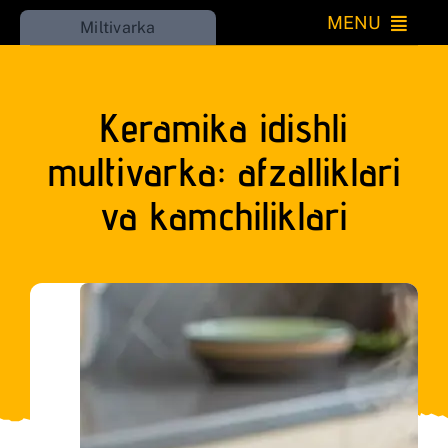
Skip
MENU
Miltivarka
to
Katta
content
Keramika idishli
Kichik
multivarka: afzalliklari
O’rnatiladigan
va kamchiliklari
Iqlim
Uy
Go’zallik
RU