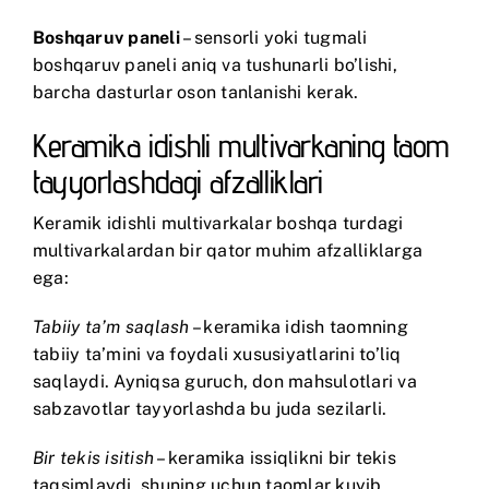
Boshqaruv paneli
– sensorli yoki tugmali
boshqaruv paneli aniq va tushunarli bo’lishi,
barcha dasturlar oson tanlanishi kerak.
Keramika idishli multivarkaning taom
tayyorlashdagi afzalliklari
Keramik idishli multivarkalar boshqa turdagi
multivarkalardan bir qator muhim afzalliklarga
ega:
Tabiiy ta’m saqlash
– keramika idish taomning
tabiiy ta’mini va foydali xususiyatlarini to’liq
saqlaydi. Ayniqsa guruch, don mahsulotlari va
sabzavotlar tayyorlashda bu juda sezilarli.
Bir tekis isitish
– keramika issiqlikni bir tekis
taqsimlaydi, shuning uchun taomlar kuyib