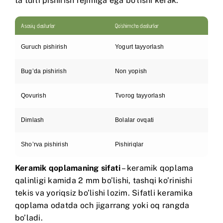
ta turli pishirish rejimiga ega bo’lishi kerak:
Asosiy dasturlar
Qo’shimcha dasturlar
Guruch pishirish
Yogurt tayyorlash
Bug’da pishirish
Non yopish
Qovurish
Tvorog tayyorlash
Dimlash
Bolalar ovqati
Sho’rva pishirish
Pishiriqlar
Keramik qoplamaning sifati
– keramik qoplama
qalinligi kamida 2 mm bo’lishi, tashqi ko’rinishi
tekis va yoriqsiz bo’lishi lozim. Sifatli keramika
qoplama odatda och jigarrang yoki oq rangda
bo’ladi.