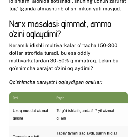
idishlarni alohida sotishadi, shuning uchun zarurat
tug’ilganda almashtirib olish imkoniyati mavjud.
Narx masalasi: qimmat, ammo
o’zini oqlaydimi?
Keramik idishli multivarkalar o’rtacha 150-300
dollar atrofida turadi, bu esa oddiy
multivarkalardan 30-50% qimmatroq. Lekin bu
qo’shimcha xarajat o’zini oqlaydimi?
Qo’shimcha xarajatni oqlaydigan omillar:
Omil
Foyda
Uzoq muddat xizmat
To’g’ri ishlatilganda 5-7 yil xizmat
qilishi
qiladi
Tabiiy ta’mni saqlaydi, sun’iy hidlar