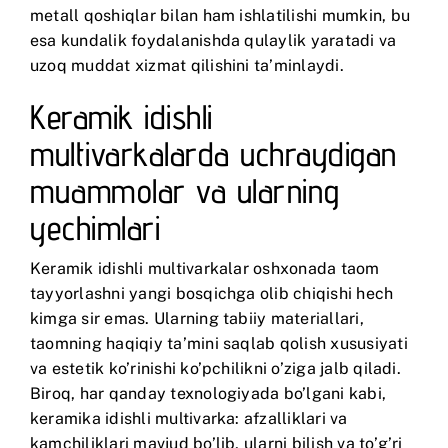
metall qoshiqlar bilan ham ishlatilishi mumkin, bu
esa kundalik foydalanishda qulaylik yaratadi va
uzoq muddat xizmat qilishini ta’minlaydi.
Keramik idishli
multivarkalarda uchraydigan
muammolar va ularning
yechimlari
Keramik idishli multivarkalar oshxonada taom
tayyorlashni yangi bosqichga olib chiqishi hech
kimga sir emas. Ularning tabiiy materiallari,
taomning haqiqiy ta’mini saqlab qolish xususiyati
va estetik ko’rinishi ko’pchilikni o’ziga jalb qiladi.
Biroq, har qanday texnologiyada bo’lgani kabi,
keramika idishli multivarka: afzalliklari va
kamchiliklari mavjud bo’lib, ularni bilish va to’g’ri