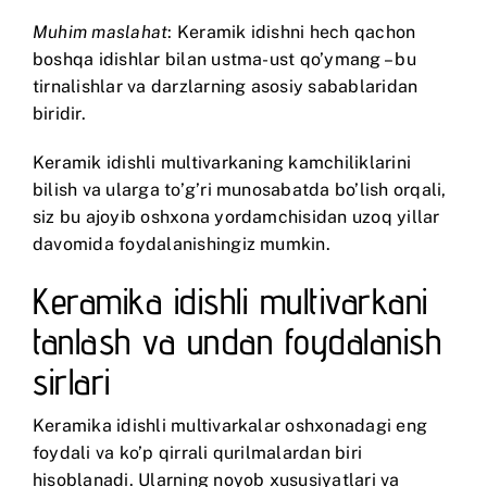
Muhim maslahat
: Keramik idishni hech qachon
boshqa idishlar bilan ustma-ust qo’ymang – bu
tirnalishlar va darzlarning asosiy sabablaridan
biridir.
Keramik idishli multivarkaning kamchiliklarini
bilish va ularga to’g’ri munosabatda bo’lish orqali,
siz bu ajoyib oshxona yordamchisidan uzoq yillar
davomida foydalanishingiz mumkin.
Keramika idishli multivarkani
tanlash va undan foydalanish
sirlari
Keramika idishli multivarkalar oshxonadagi eng
foydali va ko’p qirrali qurilmalardan biri
hisoblanadi. Ularning noyob xususiyatlari va