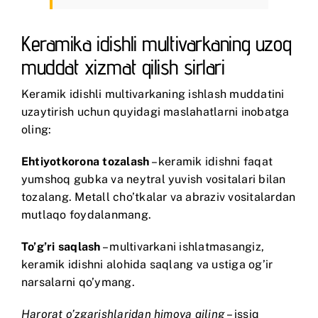
Keramika idishli multivarkaning uzoq
muddat xizmat qilish sirlari
Keramik idishli multivarkaning ishlash muddatini
uzaytirish uchun quyidagi maslahatlarni inobatga
oling:
Ehtiyotkorona tozalash
– keramik idishni faqat
yumshoq gubka va neytral yuvish vositalari bilan
tozalang. Metall cho’tkalar va abraziv vositalardan
mutlaqo foydalanmang.
To’g’ri saqlash
– multivarkani ishlatmasangiz,
keramik idishni alohida saqlang va ustiga og’ir
narsalarni qo’ymang.
Harorat o’zgarishlaridan himoya qiling
– issiq