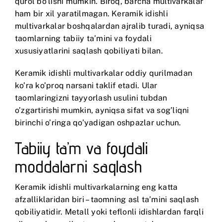
qurol bo’lishi mumkin. Biroq, barcha multivarkalar
ham bir xil yaratilmagan. Keramik idishli
multivarkalar boshqalardan ajralib turadi, ayniqsa
taomlarning tabiiy ta’mini va foydali
xususiyatlarini saqlash qobiliyati bilan.
Keramik idishli multivarkalar oddiy qurilmadan
ko’ra ko’proq narsani taklif etadi. Ular
taomlaringizni tayyorlash usulini tubdan
o’zgartirishi mumkin, ayniqsa sifat va sog’liqni
birinchi o’ringa qo’yadigan oshpazlar uchun.
Tabiiy ta’m va foydali
moddalarni saqlash
Keramik idishli multivarkalarning eng katta
afzalliklaridan biri – taomning asl ta’mini saqlash
qobiliyatidir. Metall yoki teflonli idishlardan farqli