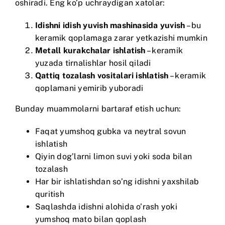
oshiradi. Eng ko’p uchraydigan xatolar:
Idishni idish yuvish mashinasida yuvish
– bu
keramik qoplamaga zarar yetkazishi mumkin
Metall kurakchalar ishlatish
– keramik
yuzada tirnalishlar hosil qiladi
Qattiq tozalash vositalari ishlatish
– keramik
qoplamani yemirib yuboradi
Bunday muammolarni bartaraf etish uchun:
Faqat yumshoq gubka va neytral sovun
ishlatish
Qiyin dog’larni limon suvi yoki soda bilan
tozalash
Har bir ishlatishdan so’ng idishni yaxshilab
quritish
Saqlashda idishni alohida o’rash yoki
yumshoq mato bilan qoplash