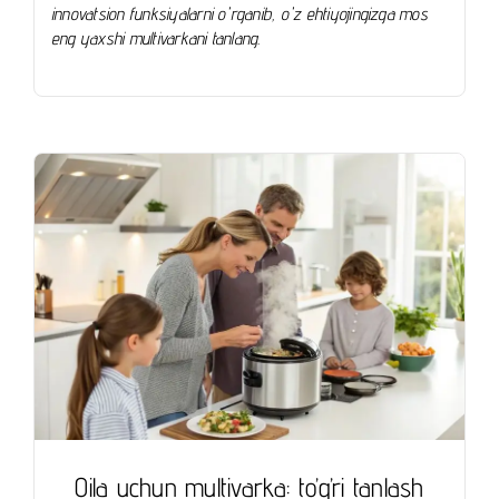
innovatsion funksiyalarni o'rganib, o'z ehtiyojingizga mos
eng yaxshi multivarkani tanlang.
Oila uchun multivarka: to’g’ri tanlash