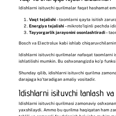
Idishlarni isituvchi qurilmalar faqat hashamat em
Vaqt tejalishi
– taomlarni qayta isitish zarura
Energiya tejalishi
– mikroto’lqinli pechda id
Tayyorgarlik jarayonini osonlashtiradi
– tao
Bosch
va
Electrolux
kabi ishlab chiqaruvchilarnin
Idishlarni isituvchi qurilmalar nafaqat taomlarni 
ishlatilishi mumkin. Bu oshxonangizda ko’p funks
Shunday qilib, idishlarni isituvchi qurilma zamo
darajaga ko’taradigan amaliy vositadir.
Idishlarni isituvchi tanlash 
Idishlarni isituvchi qurilmasi zamonaviy oshxonan
yaxshilaydi. Ammo bu qurilma haqiqatan ham zarur