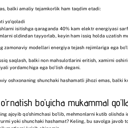
as, balki amaliy tejamkorlik ham taqdim etadi:
ti yo’qoladi
ishlarni isitishga qaraganda 40% kam elektr energiyasi sar
mlarni oldindan tayyorlab, keyin ham issiq holda uzatish 
g zamonaviy modellari energiya tejash rejimlariga ega bo’li
issiq saqlash, balki non mahsulotlarini eritish, xamirni oshi
iyali yordamchiga ega bo’lish degani.
naviy oshxonaning shunchaki hashamatli jihozi emas, balki k
va o’rnatish bo’yicha mukammal qo’l
ing ajoyib qo’shimchasi bo’lib, mehmonlarni kutib olishda i
mi yoki shunchaki hashamat? Keling, bu savolga javob topis