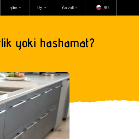
Iqlim
Uy
Go’zallik
RU
ylik yoki hashamat?