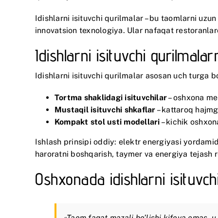
Idishlarni isituvchi qurilmalar – bu taomlarni uz
innovatsion texnologiya. Ular nafaqat restoran
Idishlarni isituvchi qurilmalar
Idishlarni isituvchi qurilmalar asosan uch turga bo
Tortma shaklidagi isituvchilar
– oshxona meb
Mustaqil isituvchi shkaflar
– kattaroq hajmga
Kompakt stol usti modellari
– kichik oshxon
Ishlash prinsipi oddiy: elektr energiyasi yordami
haroratni boshqarish, taymer va energiya tejash r
Oshxonada idishlarni isituvch
«Taom faqat mazali bo’lishi kifoya emas, u 