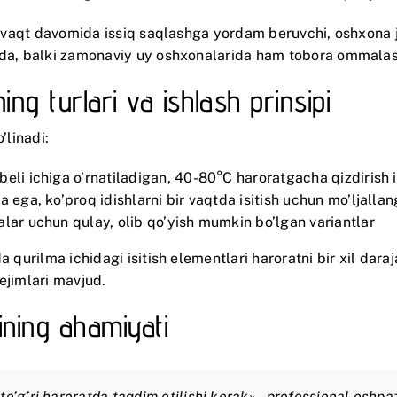
un vaqt davomida issiq saqlashga yordam beruvchi, oshxona ji
larda, balki zamonaviy uy oshxonalarida ham tobora ommal
ning turlari va ishlash prinsipi
’linadi:
eli ichiga o’rnatiladigan, 40-80°C haroratgacha qizdirish
 ega, ko’proq idishlarni bir vaqtda isitish uchun mo’ljalla
alar uchun qulay, olib qo’yish mumkin bo’lgan variantlar
da qurilma ichidagi isitish elementlari haroratni bir xil da
ejimlari mavjud.
ining ahamiyati
to’g’ri haroratda taqdim etilishi kerak» – professional oshpa