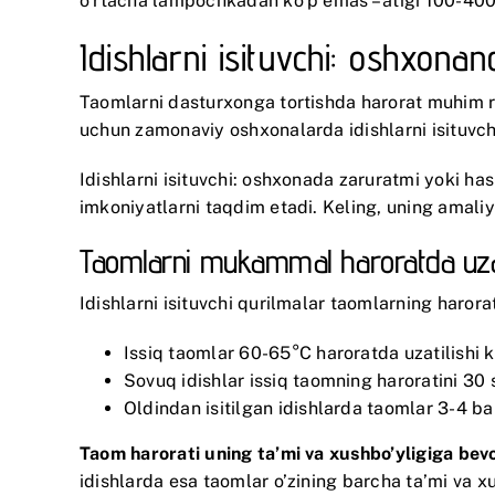
o’rtacha lampochkadan ko’p emas – atigi 100-400
Idishlarni isituvchi: oshxona
Taomlarni dasturxonga tortishda harorat muhim ro
uchun zamonaviy oshxonalarda idishlarni isituv
Idishlarni isituvchi: oshxonada zaruratmi yoki ha
imkoniyatlarni taqdim etadi. Keling, uning amaliy
Taomlarni mukammal haroratda uza
Idishlarni isituvchi qurilmalar taomlarning haror
Issiq taomlar 60-65°C haroratda uzatilishi 
Sovuq idishlar issiq taomning haroratini 3
Oldindan isitilgan idishlarda taomlar 3-4 ba
Taom harorati uning ta’mi va xushbo’yligiga bevos
idishlarda esa taomlar o’zining barcha ta’mi va xu