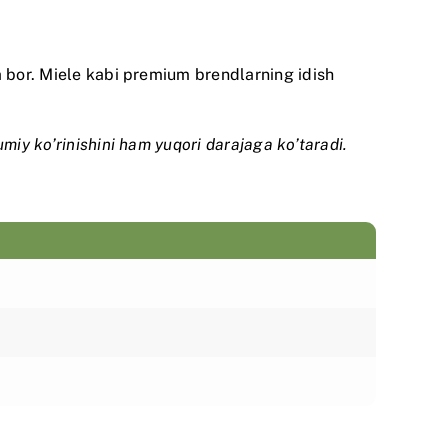
a bor.
Miele
kabi premium brendlarning idish
miy ko’rinishini ham yuqori darajaga ko’taradi.