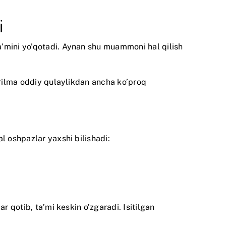
i
a’mini yo’qotadi. Aynan shu muammoni hal qilish
qurilma oddiy qulaylikdan ancha ko’proq
l oshpazlar yaxshi bilishadi:
r qotib, ta’mi keskin o’zgaradi. Isitilgan