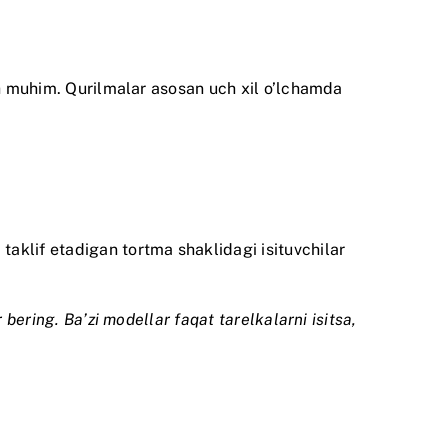
sh muhim. Qurilmalar asosan uch xil o’lchamda
taklif etadigan tortma shaklidagi isituvchilar
bering. Ba’zi modellar faqat tarelkalarni isitsa,