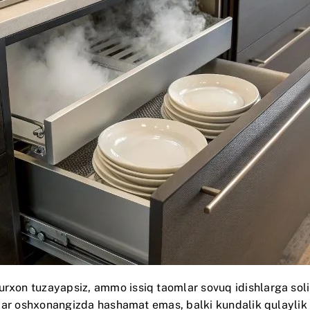
turxon tuzayapsiz, ammo issiq taomlar sovuq idishlarga so
r. Ular oshxonangizda hashamat emas, balki kundalik qulayl