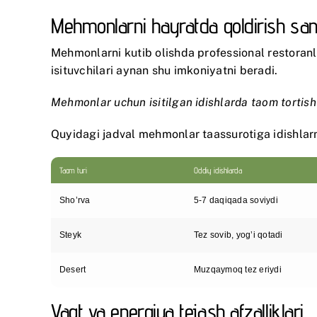
Mehmonlarni hayratda qoldirish san’
Mehmonlarni kutib olishda professional restoranla
isituvchilari aynan shu imkoniyatni beradi.
Mehmonlar uchun isitilgan idishlarda taom tortish 
Quyidagi jadval mehmonlar taassurotiga idishlarni 
Taom turi
Oddiy idishlarda
Sho’rva
5-7 daqiqada soviydi
Steyk
Tez sovib, yog’i qotadi
Desert
Muzqaymoq tez eriydi
Vaqt va energiya tejash afzalliklari