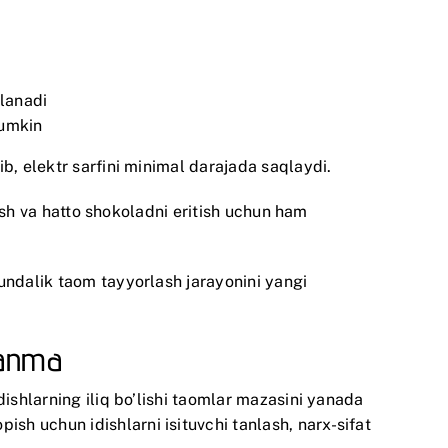
flanadi
mumkin
b, elektr sarfini minimal darajada saqlaydi.
rish va hatto shokoladni eritish uchun ham
undalik taom tayyorlash jarayonini yangi
lanma
dishlarning iliq bo’lishi taomlar mazasini yanada
h uchun idishlarni isituvchi tanlash, narx-sifat