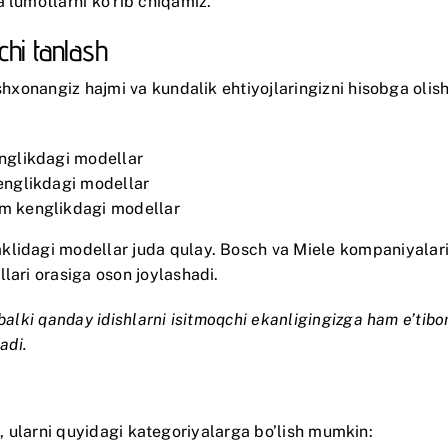
’lumotlarni ko’rib chiqamiz.
chi tanlash
oshxonangiz hajmi va kundalik ehtiyojlaringizni hisobga oli
englikdagi modellar
kenglikdagi modellar
sm kenglikdagi modellar
klidagi modellar juda qulay.
Bosch
va
Miele
kompaniyalari 
lari orasiga oson joylashadi.
alki qanday idishlarni isitmoqchi ekanligingizga ham e’tibor 
adi.
lib, ularni quyidagi kategoriyalarga bo’lish mumkin: