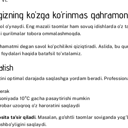
 Vt.
ngizning ko’zga ko’rinmas qahramon
l o’ynaydi. Eng mazali taomlar ham sovuq idishlarda o’z t
chi qurilmalar tobora ommalashmoqda.
shamatmi degan savol ko’pchilikni qiziqtiradi. Aslida, bu 
 foydalari haqida batafsil to’xtalamiz.
tish
atini optimal darajada saqlashga yordam beradi. Professiona
kerak
0 soniyada 10°C gacha pasaytirishi mumkin
robar uzoqroq o’z haroratini saqlaydi
ita ta’sir qiladi
. Masalan, go’shtli taomlar soviganda yog’la
shbo’yligini saqlaydi.