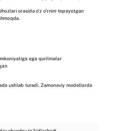
hozlari orasida o’z o’rnini topayotgan
ashmoqda.
 imkoniyatiga ega qurilmalar
ngan
rajada ushlab turadi. Zamonaviy modellarda
zlar shunday ta’kidlashadi.