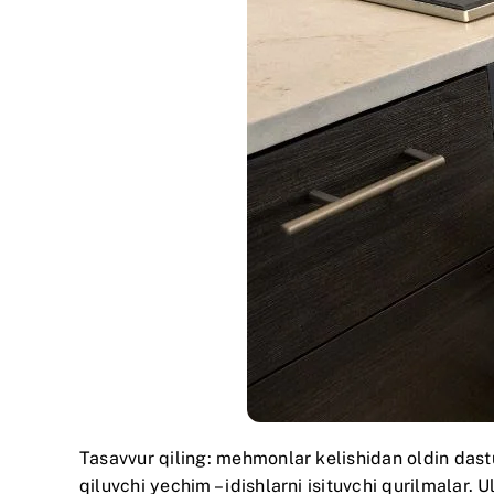
Tasavvur qiling: mehmonlar kelishidan oldin das
qiluvchi yechim – idishlarni isituvchi qurilmala