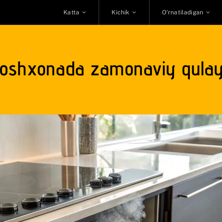
Katta
Kichik
O’rnatiladigan
hi: oshxonada zamonaviy qula