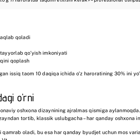
saqlab qoladi
ayyorlab qo’yish imkoniyati
rqini qoplash
gan issiq taom 10 daqiqa ichida o’z haroratining 30% ini yo’
gi o’rni
monaviy oshxona dizaynining ajralmas qismiga aylanmoqda. U
dizayndan tortib, klassik uslubgacha – har qanday oshxona 
qamrab oladi, bu esa har qanday byudjet uchun mos variant