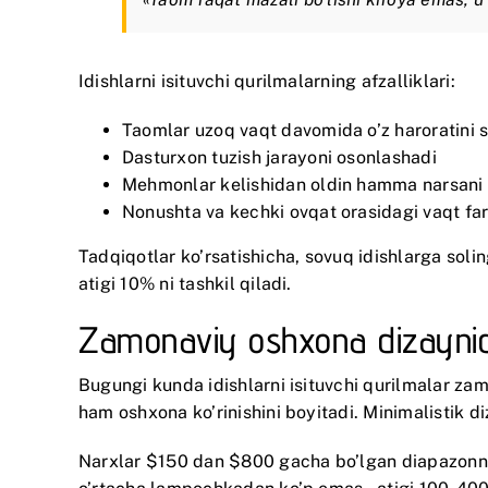
Idishlarni isituvchi qurilmalarning afzalliklari:
Taomlar uzoq vaqt davomida o’z haroratini 
Dasturxon tuzish jarayoni osonlashadi
Mehmonlar kelishidan oldin hamma narsani t
Nonushta va kechki ovqat orasidagi vaqt fa
Tadqiqotlar ko’rsatishicha, sovuq idishlarga solin
atigi 10% ni tashkil qiladi.
Zamonaviy oshxona dizaynida
Bugungi kunda idishlarni isituvchi qurilmalar za
ham oshxona ko’rinishini boyitadi. Minimalistik 
Narxlar $150 dan $800 gacha bo’lgan diapazonni 