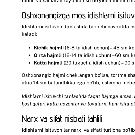
tahlili va samarali foydalanish bo’yicha muhim ma
Oshxonangizga mos idishlarni isituv
Idishlarni isituvchi tanlashda birinchi navbatda 
keladi:
Kichik hajmli
(6-8 ta idish uchun) – 45 sm k
O’rta hajmli
(12-14 ta idish uchun) – 60 sm 
Katta hajmli
(20 tagacha idish uchun) – 90 
Oshxonangiz hajmi cheklangan bo’lsa, tortma sha
atigi 14 sm balandlikka ega bo’lib, oshxona mebel
Idishlarni isituvchi tanlashda faqat hajmga emas, b
boshqalari katta qozonlar va tovalarni ham isita ol
Narx va sifat nisbati tahlili
Idishlarni isituvchilar narxi va sifati turlicha bo’