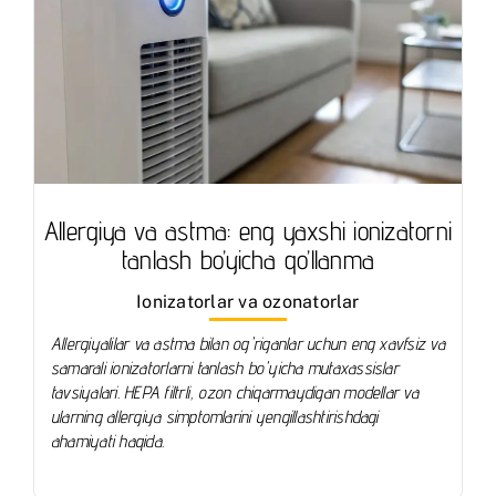
Allergiya va astma: eng yaxshi ionizatorni
tanlash bo’yicha qo’llanma
Ionizatorlar va ozonatorlar
Allergiyalilar va astma bilan og'riganlar uchun eng xavfsiz va
samarali ionizatorlarni tanlash bo'yicha mutaxassislar
tavsiyalari. HEPA filtrli, ozon chiqarmaydigan modellar va
ularning allergiya simptomlarini yengillashtirishdagi
ahamiyati haqida.