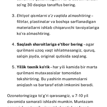
so’ng 30 daqiqa tanaffus bering.
Ehtiyot qismlarni o’z vaqtida almashtiring
–
filtrlar, plastinalar va boshqa sarflanadigan
materiallarni ishlab chiqaruvchi tavsiyalariga
ko’ra almashtiring.
Saqlash sharoitlariga e’tibor bering
– agar
qurilmani uzoq vaqt ishlatmasangiz, quruq,
salqin joyda, original qutisida saqlang.
Yillik texnik ko’rik
– har yili kamida bir marta
qurilmani mutaxassislar tomonidan
tekshirtiring. Bu yashirin muammolarni
aniqlash va bartaraf etish imkonini beradi.
Ozonatoringizga to’g’ri qarasangiz, u 7-10 yil
davomida samarali ishlashi mumkin. Muntazam