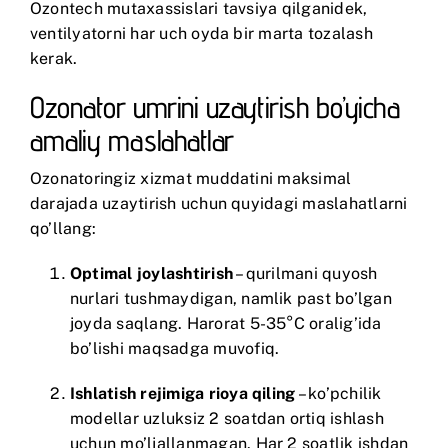
Ozontech
mutaxassislari tavsiya qilganidek,
ventilyatorni har uch oyda bir marta tozalash
kerak.
Ozonator umrini uzaytirish bo’yicha
amaliy maslahatlar
Ozonatoringiz xizmat muddatini maksimal
darajada uzaytirish uchun quyidagi maslahatlarni
qo’llang:
Optimal joylashtirish
– qurilmani quyosh
nurlari tushmaydigan, namlik past bo’lgan
joyda saqlang. Harorat 5-35°C oralig’ida
bo’lishi maqsadga muvofiq.
Ishlatish rejimiga rioya qiling
– ko’pchilik
modellar uzluksiz 2 soatdan ortiq ishlash
uchun mo’ljallanmagan. Har 2 soatlik ishdan