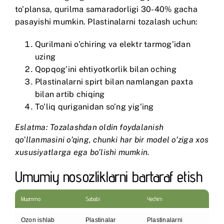
to’plansa, qurilma samaradorligi 30-40% gacha
pasayishi mumkin. Plastinalarni tozalash uchun:
Qurilmani o’chiring va elektr tarmog’idan
uzing
Qopqog’ini ehtiyotkorlik bilan oching
Plastinalarni spirt bilan namlangan paxta
bilan artib chiqing
To’liq quriganidan so’ng yig’ing
Eslatma: Tozalashdan oldin foydalanish
qo’llanmasini o’qing, chunki har bir model o’ziga xos
xususiyatlarga ega bo’lishi mumkin.
Umumiy nosozliklarni bartaraf etish
Muammo
Sababi
Yechim
Ozon ishlab
Plastinalar
Plastinalarni