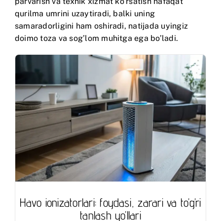
parvarish va texnik xizmat ko’rsatish nafaqat
qurilma umrini uzaytiradi, balki uning
samaradorligini ham oshiradi, natijada uyingiz
doimo toza va sog’lom muhitga ega bo’ladi.
Havo ionizatorlari: foydasi, zarari va to’g’ri
tanlash yo’llari