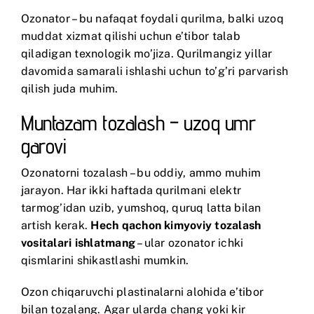
Ozonator – bu nafaqat foydali qurilma, balki uzoq
muddat xizmat qilishi uchun e’tibor talab
qiladigan texnologik mo’jiza. Qurilmangiz yillar
davomida samarali ishlashi uchun to’g’ri parvarish
qilish juda muhim.
Muntazam tozalash – uzoq umr
garovi
Ozonatorni tozalash – bu oddiy, ammo muhim
jarayon. Har ikki haftada qurilmani elektr
tarmog’idan uzib, yumshoq, quruq latta bilan
artish kerak.
Hech qachon kimyoviy tozalash
vositalari ishlatmang
– ular ozonator ichki
qismlarini shikastlashi mumkin.
Ozon chiqaruvchi plastinalarni alohida e’tibor
bilan tozalang. Agar ularda chang yoki kir