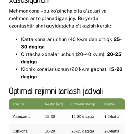
Mehmonxona – bu ko’pincha oila a’zolari va
mehmonlar to’planadigan joy. Bu yerda
ozonlashtirishni quyidagicha o’tkazish kerak:
Katta xonalar uchun (40 kv.m dan ortiq):
25-
30 daqiqa
O’rtacha xonalar uchun (20-40 kv.m):
20-25
daqiqa
Kichik xonalar uchun (20 kv.m gacha):
15-20
daqiqa
Optimal rejimni tanlash jadvali
Xona turi
Maydon (kv.m)
Ozonlashtirish vaqti
Chastota
Yotoqxona
15-30
15-20 daqiqa
1-2/hafta
Oshxona
10-20
20-25 daqiqa
2-3/hafta