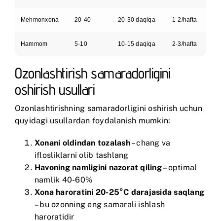
Mehmonxona
20-40
20-30 daqiqa
1-2/hafta
Hammom
5-10
10-15 daqiqa
2-3/hafta
Ozonlashtirish samaradorligini
oshirish usullari
Ozonlashtirishning samaradorligini oshirish uchun
quyidagi usullardan foydalanish mumkin:
Xonani oldindan tozalash
– chang va
iflosliklarni olib tashlang
Havoning namligini nazorat qiling
– optimal
namlik 40-60%
Xona haroratini 20-25°C darajasida saqlang
– bu ozonning eng samarali ishlash
haroratidir