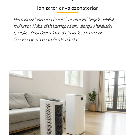
Ionizatorlar va ozonatorlar
Havo ionizatorlarining foydasi va zararlari haqida batafsil
ma'lumot. Nafas olish tizimiga ta'siri, allergiya holatlarini
yengillashtirishdagi roli va to'g'ri tanlash mezonlari.
Sog'lig'ingiz uchun muhim tavsiyalar.