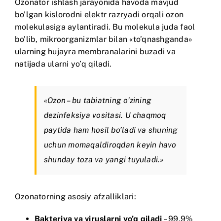
Ozonator ishlash jarayonida havoda mavjud
bo’lgan kislorodni elektr razryadi orqali ozon
molekulasiga aylantiradi. Bu molekula juda faol
bo’lib, mikroorganizmlar bilan «to’qnashganda»
ularning hujayra membranalarini buzadi va
natijada ularni yo’q qiladi.
«Ozon – bu tabiatning o’zining
dezinfeksiya vositasi. U chaqmoq
paytida ham hosil bo’ladi va shuning
uchun momaqaldiroqdan keyin havo
shunday toza va yangi tuyuladi.»
Ozonatorning asosiy afzalliklari:
Bakteriya va viruslarni yo’q qiladi
– 99.9%