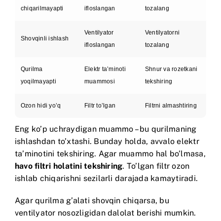
chiqarilmayapti
ifloslangan
tozalang
Ventilyator
Ventilyatorni
Shovqinli ishlash
ifloslangan
tozalang
Qurilma
Elektr ta’minoti
Shnur va rozetkani
yoqilmayapti
muammosi
tekshiring
Ozon hidi yo’q
Filtr to’lgan
Filtrni almashtiring
Eng ko’p uchraydigan muammo – bu qurilmaning
ishlashdan to’xtashi. Bunday holda, avvalo elektr
ta’minotini tekshiring. Agar muammo hal bo’lmasa,
havo filtri holatini tekshiring
. To’lgan filtr ozon
ishlab chiqarishni sezilarli darajada kamaytiradi.
Agar qurilma g’alati shovqin chiqarsa, bu
ventilyator nosozligidan dalolat berishi mumkin.