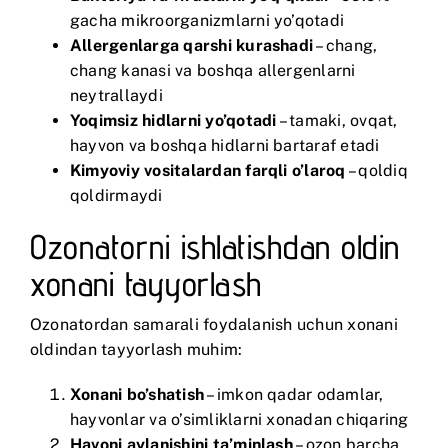
gacha mikroorganizmlarni yo’qotadi
Allergenlarga qarshi kurashadi
– chang,
chang kanasi va boshqa allergenlarni
neytrallaydi
Yoqimsiz hidlarni yo’qotadi
– tamaki, ovqat,
hayvon va boshqa hidlarni bartaraf etadi
Kimyoviy vositalardan farqli o’laroq
– qoldiq
qoldirmaydi
Ozonatorni ishlatishdan oldin
xonani tayyorlash
Ozonatordan samarali foydalanish uchun xonani
oldindan tayyorlash muhim:
Xonani bo’shatish
– imkon qadar odamlar,
hayvonlar va o’simliklarni xonadan chiqaring
Havoni aylanishini ta’minlash
– ozon barcha