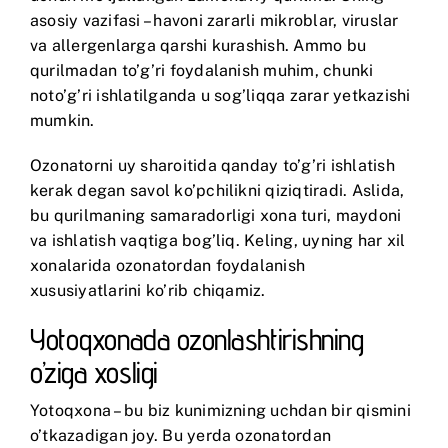
asosiy vazifasi – havoni zararli mikroblar, viruslar
va allergenlarga qarshi kurashish. Ammo bu
qurilmadan to’g’ri foydalanish muhim, chunki
noto’g’ri ishlatilganda u sog’liqqa zarar yetkazishi
mumkin.
Ozonatorni uy sharoitida qanday to’g’ri ishlatish
kerak degan savol ko’pchilikni qiziqtiradi. Aslida,
bu qurilmaning samaradorligi xona turi, maydoni
va ishlatish vaqtiga bog’liq. Keling, uyning har xil
xonalarida ozonatordan foydalanish
xususiyatlarini ko’rib chiqamiz.
Yotoqxonada ozonlashtirishning
o’ziga xosligi
Yotoqxona – bu biz kunimizning uchdan bir qismini
o’tkazadigan joy. Bu yerda ozonatordan