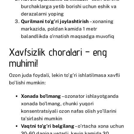
burchaklarga yetib borishi uchun eshik va
derazalarni yoping
Qurilmani to’g’ri joylashtirish
– xonaning
markazida, poldan kamida 1 metr
balandlikda o’rnatish maqsadga muvofiq
Xavfsizlik choralari – eng
muhimi!
Ozon juda foydali, lekin to’g’ri ishlatilmasa xavfli
bo’lishi mumkin:
Xonada bo’lmang
– ozonator ishlayotganda
xonada bo’lmang, chunki yuqori
konsentratsiyali ozon nafas olish yo’llarini
ta’sirlashi mumkin
Vaqtni to’g’ri belgilang
– o’rtacha xona uchun
30-60 daqiqa yetarli, keyin kamida 30