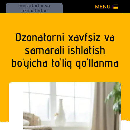
Skip
Ionizatorlar va
MENU
ozonatorlar
to
Katta
content
Ozonatorni xavfsiz va
Kichik
samarali ishlatish
O’rnatiladigan
bo’yicha to’liq qo’llanma
Iqlim
Uy
Go’zallik
RU