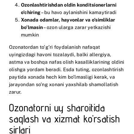
Ozonlashtirishdan oldin konditsionerlarni
o’chiring
– bu havo aylanishini kamaytiradi
Xonada odamlar, hayvonlar va o’simliklar
bo’lmasin
– ozon ularga zarar yetkazishi
mumkin
Ozonatordan to’g’ri foydalanish nafaqat
uyingizdagi havoni tozalaydi, balki allergiya,
astma va boshqa nafas olish kasalliklarining oldini
olishga yordam beradi. Esda tuting, ozonlashtirish
paytida xonada hech kim bo’lmasligi kerak, va
jarayondan so’ng xonani yaxshilab shamollatish
zarur.
Ozonatorni uy sharoitida
saqlash va xizmat ko’rsatish
sirlari