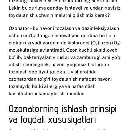
toza tog’ havosidek. Bu ozonatorning sehrli ta’siri.
Lekin bu qurilma qanday ishlaydi va undan xavfsiz
foydalanish uchun nimalarni bilishimiz kerak?
Ozonator – bu havoni tozalash va dezinfeksiyalash
uchun mo’ljallangan innovatsion qurilma bo’lib, u
elektr razryadi yordamida kislorodni (O₂) ozon (O₃)
molekulasiga aylantiradi. Ozon kuchli oksidlovchi
bo’lib, bakteriyalar, viruslar va zamburug’larni yo’q
qilish, shuningdek, havoni yoqimsiz hidlardan
tozalash qobiliyatiga ega. Uy sharoitida
ozonatordan to’g’ri foydalanish nafaqat havoni
tozalaydi, balki allergiya va nafas olish
kasalliklarini kamaytirishi mumkin.
Ozonatorning ishlash prinsipi
va foydali xususiyatlari