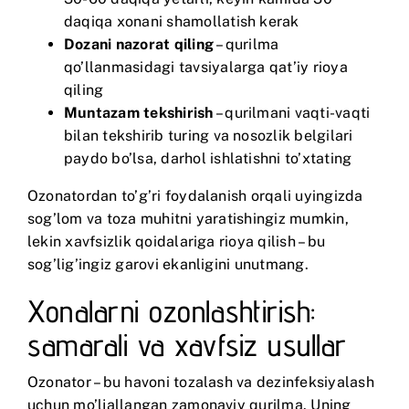
daqiqa xonani shamollatish kerak
Dozani nazorat qiling
– qurilma
qo’llanmasidagi tavsiyalarga qat’iy rioya
qiling
Muntazam tekshirish
– qurilmani vaqti-vaqti
bilan tekshirib turing va nosozlik belgilari
paydo bo’lsa, darhol ishlatishni to’xtating
Ozonatordan to’g’ri foydalanish orqali uyingizda
sog’lom va toza muhitni yaratishingiz mumkin,
lekin xavfsizlik qoidalariga rioya qilish – bu
sog’lig’ingiz garovi ekanligini unutmang.
Xonalarni ozonlashtirish:
samarali va xavfsiz usullar
Ozonator – bu havoni tozalash va dezinfeksiyalash
uchun mo’ljallangan zamonaviy qurilma. Uning