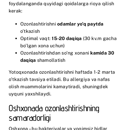
foydalanganda quyidagi qoidalarga rioya qilish
kerak:
Ozonlashtirishni
odamlar yo’q paytda
o’tkazish
Optimal vaqt:
15-20 daqiqa
(30 kv.m gacha
bo’lgan xona uchun)
Ozonlashtirishdan so’ng xonani
kamida 30
daqiqa
shamollatish
Yotoqxonada ozonlashtirishni haftada 1-2 marta
o’tkazish tavsiya etiladi. Bu allergiya va nafas
olish muammolarini kamaytiradi, shuningdek
uyquni yaxshilaydi.
Oshxonada ozonlashtirishning
samaradorligi
Oshxona – bu bakteriyalar va yoqimsiz hidlar