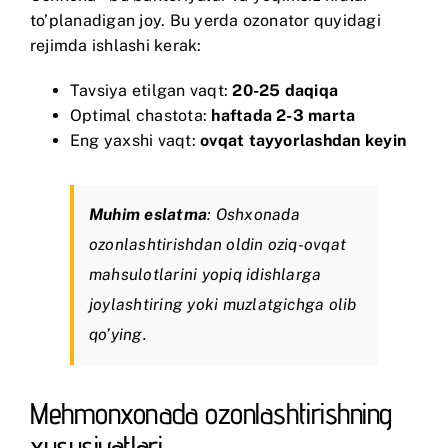
to’planadigan joy. Bu yerda ozonator quyidagi
rejimda ishlashi kerak:
Tavsiya etilgan vaqt:
20-25 daqiqa
Optimal chastota:
haftada 2-3 marta
Eng yaxshi vaqt:
ovqat tayyorlashdan keyin
Muhim eslatma
: Oshxonada
ozonlashtirishdan oldin oziq-ovqat
mahsulotlarini yopiq idishlarga
joylashtiring yoki muzlatgichga olib
qo’ying.
Mehmonxonada ozonlashtirishning
xususiyatlari