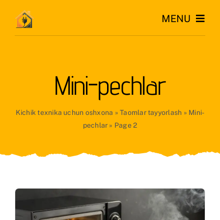
Skip
MENU
to
content
Katta
Mini-pechlar
Kichik
O’rnatiladigan
Kichik texnika uchun oshxona
»
Taomlar tayyorlash
»
Mini-
pechlar
»
Page 2
Iqlim
Uy
Go’zallik
RU