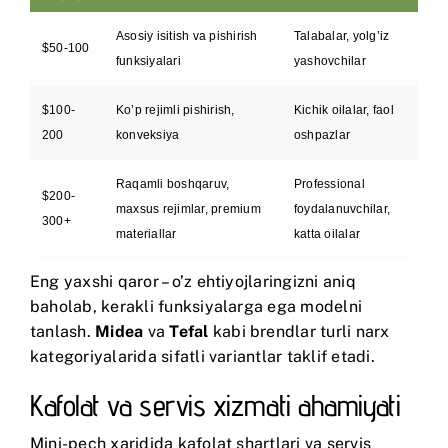
Asosiy isitish va pishirish
Talabalar, yolg’iz
$50-100
funksiyalari
yashovchilar
$100-
Ko’p rejimli pishirish,
Kichik oilalar, faol
200
konveksiya
oshpazlar
Raqamli boshqaruv,
Professional
$200-
maxsus rejimlar, premium
foydalanuvchilar,
300+
materiallar
katta oilalar
Eng yaxshi qaror – o’z ehtiyojlaringizni aniq
baholab, kerakli funksiyalarga ega modelni
tanlash.
Midea
va
Tefal
kabi brendlar turli narx
kategoriyalarida sifatli variantlar taklif etadi.
Kafolat va servis xizmati ahamiyati
Mini-pech xaridida kafolat shartlari va servis