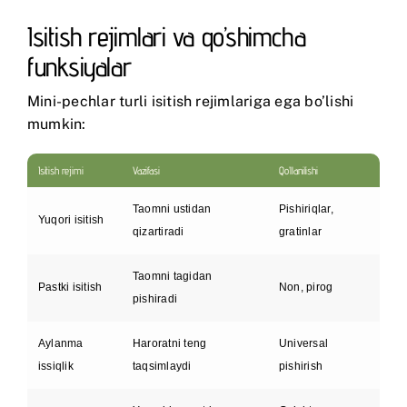
Isitish rejimlari va qo’shimcha
funksiyalar
Mini-pechlar turli isitish rejimlariga ega bo’lishi
mumkin:
Isitish rejimi
Vazifasi
Qo’llanilishi
Taomni ustidan
Pishiriqlar,
Yuqori isitish
qizartiradi
gratinlar
Taomni tagidan
Pastki isitish
Non, pirog
pishiradi
Aylanma
Haroratni teng
Universal
issiqlik
taqsimlaydi
pishirish