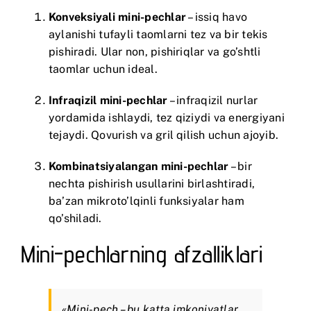
Konveksiyali mini-pechlar
– issiq havo
aylanishi tufayli taomlarni tez va bir tekis
pishiradi. Ular non, pishiriqlar va go’shtli
taomlar uchun ideal.
Infraqizil mini-pechlar
– infraqizil nurlar
yordamida ishlaydi, tez qiziydi va energiyani
tejaydi. Qovurish va gril qilish uchun ajoyib.
Kombinatsiyalangan mini-pechlar
– bir
nechta pishirish usullarini birlashtiradi,
ba’zan mikroto’lqinli funksiyalar ham
qo’shiladi.
Mini-pechlarning afzalliklari
«Mini-pech – bu katta imkoniyatlar