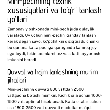
Mini-pechning texnik
xususiyatlari va to’g’ri tanlash
yo’llari
Zamonaviy oshxonada mini-pech juda qulaylik
yaratadi. Uy uchun mini-pechni qanday tanlash
kerak degan savol ko’pchilikni qiziqtiradi, chunki
bu qurilma katta pechga qaraganda kamroq joy
egallaydi, lekin taomlarni tez va sifatli tayyorlash
imkonini beradi.
Quvvat va hajm tanlashning muhim
jihatlari
Mini-pechning quvvati 600 vattdan 2500
vattgacha bo’lishi mumkin. Kichik oila uchun 1000-
1500 vatt optimal hisoblanadi. Katta oilalar uchun
esa 1800-2500 vatt quvvatli modellar ma’qul.