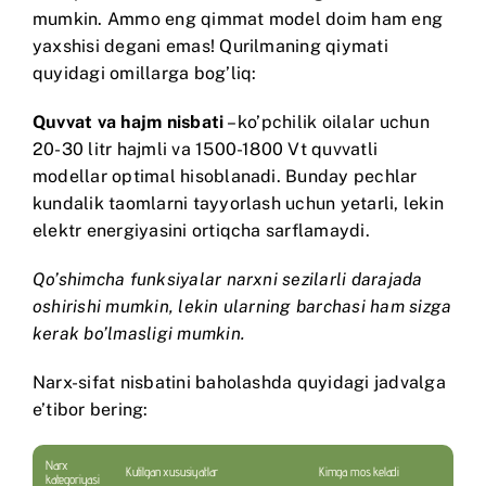
mumkin. Ammo eng qimmat model doim ham eng
yaxshisi degani emas! Qurilmaning qiymati
quyidagi omillarga bog’liq:
Quvvat va hajm nisbati
– ko’pchilik oilalar uchun
20-30 litr hajmli va 1500-1800 Vt quvvatli
modellar optimal hisoblanadi. Bunday pechlar
kundalik taomlarni tayyorlash uchun yetarli, lekin
elektr energiyasini ortiqcha sarflamaydi.
Qo’shimcha funksiyalar narxni sezilarli darajada
oshirishi mumkin, lekin ularning barchasi ham sizga
kerak bo’lmasligi mumkin.
Narx-sifat nisbatini baholashda quyidagi jadvalga
e’tibor bering:
Narx
Kutilgan xususiyatlar
Kimga mos keladi
kategoriyasi