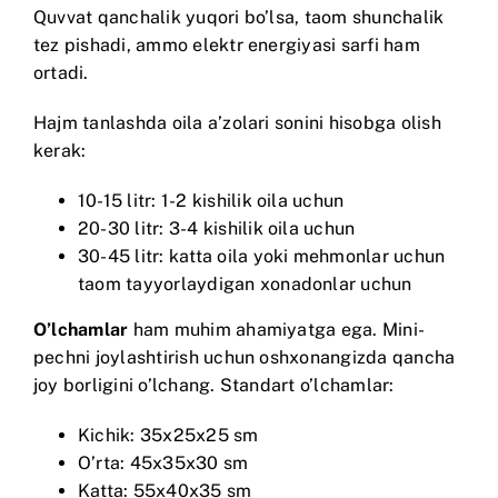
Quvvat qanchalik yuqori bo’lsa, taom shunchalik
tez pishadi, ammo elektr energiyasi sarfi ham
ortadi.
Hajm tanlashda oila a’zolari sonini hisobga olish
kerak:
10-15 litr: 1-2 kishilik oila uchun
20-30 litr: 3-4 kishilik oila uchun
30-45 litr: katta oila yoki mehmonlar uchun
taom tayyorlaydigan xonadonlar uchun
O’lchamlar
ham muhim ahamiyatga ega. Mini-
pechni joylashtirish uchun oshxonangizda qancha
joy borligini o’lchang. Standart o’lchamlar:
Kichik: 35x25x25 sm
O’rta: 45x35x30 sm
Katta: 55x40x35 sm