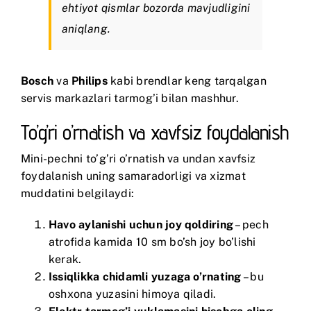
ehtiyot qismlar bozorda mavjudligini
aniqlang.
Bosch
va
Philips
kabi brendlar keng tarqalgan
servis markazlari tarmog’i bilan mashhur.
To’g’ri o’rnatish va xavfsiz foydalanish
Mini-pechni to’g’ri o’rnatish va undan xavfsiz
foydalanish uning samaradorligi va xizmat
muddatini belgilaydi:
Havo aylanishi uchun joy qoldiring
– pech
atrofida kamida 10 sm bo’sh joy bo’lishi
kerak.
Issiqlikka chidamli yuzaga o’rnating
– bu
oshxona yuzasini himoya qiladi.