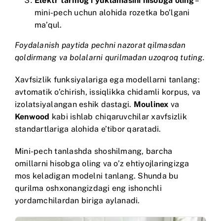
Elektr tarmog’i yuklamasini hisobga oling
–
mini-pech uchun alohida rozetka bo’lgani
ma’qul.
Foydalanish paytida pechni nazorat qilmasdan
qoldirmang va bolalarni qurilmadan uzoqroq tuting.
Xavfsizlik funksiyalariga ega modellarni tanlang:
avtomatik o’chirish, issiqlikka chidamli korpus, va
izolatsiyalangan eshik dastagi.
Moulinex
va
Kenwood
kabi ishlab chiqaruvchilar xavfsizlik
standartlariga alohida e’tibor qaratadi.
Mini-pech tanlashda shoshilmang, barcha
omillarni hisobga oling va o’z ehtiyojlaringizga
mos keladigan modelni tanlang. Shunda bu
qurilma oshxonangizdagi eng ishonchli
yordamchilardan biriga aylanadi.