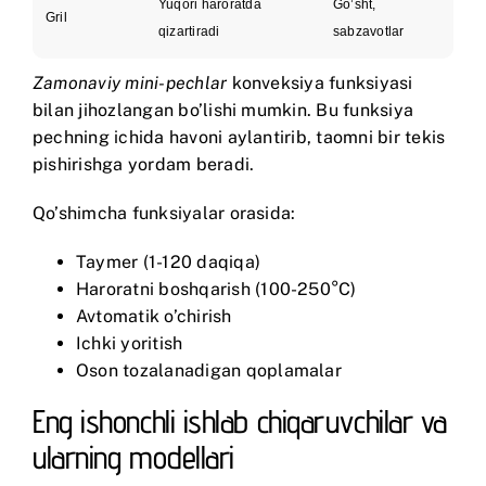
Yuqori haroratda
Go’sht,
Gril
qizartiradi
sabzavotlar
Zamonaviy mini-pechlar
konveksiya funksiyasi
bilan jihozlangan bo’lishi mumkin. Bu funksiya
pechning ichida havoni aylantirib, taomni bir tekis
pishirishga yordam beradi.
Qo’shimcha funksiyalar orasida:
Taymer (1-120 daqiqa)
Haroratni boshqarish (100-250°C)
Avtomatik o’chirish
Ichki yoritish
Oson tozalanadigan qoplamalar
Eng ishonchli ishlab chiqaruvchilar va
ularning modellari