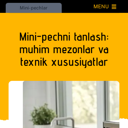
Skip
MENU
Mini-pechlar
to
Katta
content
Mini-pechni tanlash:
Kichik
muhim mezonlar va
O’rnatiladigan
texnik xususiyatlar
Iqlim
Uy
Go’zallik
RU