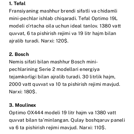
1.
Tefal
Fransiyaning mashhur brendi sifatli va chidamli
mini-pechlar ishlab chiqaradi. Tefal Optimo 19L
modeli o’rtacha oila uchun ideal tanlov. 1380 vatt
quvvat, 6 ta pishirish rejimi va 19 litr hajm bilan
ajralib turadi. Narxi: 120$.
2.
Bosch
Nemis sifati bilan mashhur Bosch mini-
pechlarining Serie 2 modellari energiya
tejamkorligi bilan ajralib turadi. 30 litrlik hajm,
2000 vatt quvvat va 10 ta pishirish rejimi mavjud.
Narxi: 180$.
3.
Moulinex
Optimo OX444 modeli 19 litr hajm va 1380 vatt
quvvat bilan ta’minlangan. Qulay boshqaruv paneli
va 6 ta pishirish rejimi mavjud. Narxi: 110$.