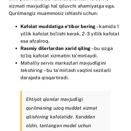
xizmati mavjudligi hal qiluvchi ahamiyatga ega.
Qurilmangiz muammosiz ishlashi uchun:
Kafolat muddatiga e’tibor bering
– kamida 1
yillik kafolat bo’lishi kerak, 2-3 yillik kafolat
esa afzalroq.
Rasmiy dilerlardan xarid qiling
– bu sizga
to’liq kafolat xizmatini ta’minlaydi.
Mahalliy servis markazlari mavjudligini
tekshiring
– bu ta’mirlash vaqtini sezilarli
darajada qisqartiradi.
Ehtiyot qismlar mavjudligi
qurilmaning uzoq muddat xizmat
qilishining kafolatidir. Xariddan
oldin, tanlangan model uchun