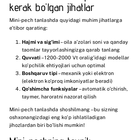
kerak bo’lgan jihatlar
Mini-pech tanlashda quyidagi muhim jihatlarga
e’tibor qarating:
Hajmi va sig’imi
– oila a’zolari soni va qanday
taomlar tayyorlashingizga qarab tanlang
Quvvati
– 1200-2000 Vt oralig’idagi modellar
ko’pchilik ehtiyojlari uchun optimal
Boshqaruv tipi
– mexanik yoki elektron
(elektron ko’proq imkoniyatlar beradi)
Qo’shimcha funksiyalar
– avtomatik o’chirish,
taymer, haroratni nazorat qilish
Mini-pech tanlashda shoshilmang – bu sizning
oshxonangizdagi eng ko’p ishlatiladigan
jihozlardan biri bo’lishi mumkin!