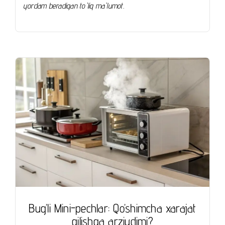
yordam beradigan to'liq ma'lumot.
Bug’li Mini-pechlar: Qo’shimcha xarajat
qilishga arziydimi?