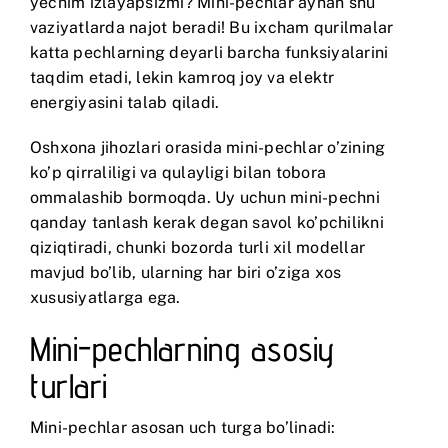
yechim izlayapsizmi? Mini-pechlar aynan shu
vaziyatlarda najot beradi! Bu ixcham qurilmalar
katta pechlarning deyarli barcha funksiyalarini
taqdim etadi, lekin kamroq joy va elektr
energiyasini talab qiladi.
Oshxona jihozlari orasida mini-pechlar o’zining
ko’p qirraliligi va qulayligi bilan tobora
ommalashib bormoqda. Uy uchun mini-pechni
qanday tanlash kerak degan savol ko’pchilikni
qiziqtiradi, chunki bozorda turli xil modellar
mavjud bo’lib, ularning har biri o’ziga xos
xususiyatlarga ega.
Mini-pechlarning asosiy
turlari
Mini-pechlar asosan uch turga bo’linadi: