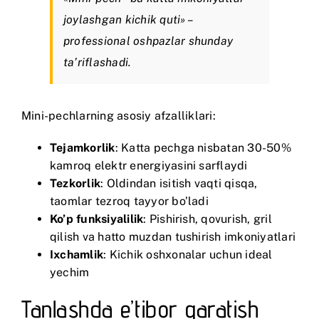
joylashgan kichik quti» –
professional oshpazlar shunday
ta’riflashadi.
Mini-pechlarning asosiy afzalliklari:
Tejamkorlik
: Katta pechga nisbatan 30-50%
kamroq elektr energiyasini sarflaydi
Tezkorlik
: Oldindan isitish vaqti qisqa,
taomlar tezroq tayyor bo’ladi
Ko’p funksiyalilik
: Pishirish, qovurish, gril
qilish va hatto muzdan tushirish imkoniyatlari
Ixchamlik
: Kichik oshxonalar uchun ideal
yechim
Tanlashda e’tibor qaratish