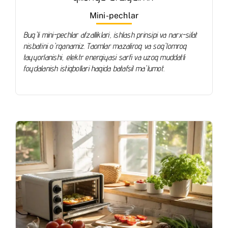
Mini-pechlar
Bug'li mini-pechlar afzalliklari, ishlash prinsipi va narx-sifat
nisbatini o'rganamiz. Taomlar mazaliroq va sog'lomroq
tayyorlanishi, elektr energiyasi sarfi va uzoq muddatli
foydalanish istiqbollari haqida batafsil ma'lumot.