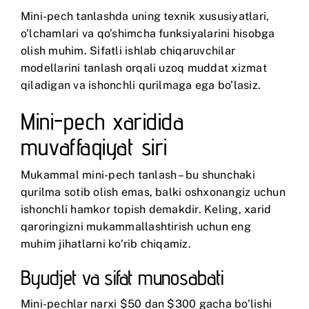
Mini-pech tanlashda uning texnik xususiyatlari,
o’lchamlari va qo’shimcha funksiyalarini hisobga
olish muhim. Sifatli ishlab chiqaruvchilar
modellarini tanlash orqali uzoq muddat xizmat
qiladigan va ishonchli qurilmaga ega bo’lasiz.
Mini-pech xaridida
muvaffaqiyat siri
Mukammal mini-pech tanlash – bu shunchaki
qurilma sotib olish emas, balki oshxonangiz uchun
ishonchli hamkor topish demakdir. Keling, xarid
qaroringizni mukammallashtirish uchun eng
muhim jihatlarni ko’rib chiqamiz.
Byudjet va sifat munosabati
Mini-pechlar narxi $50 dan $300 gacha bo’lishi