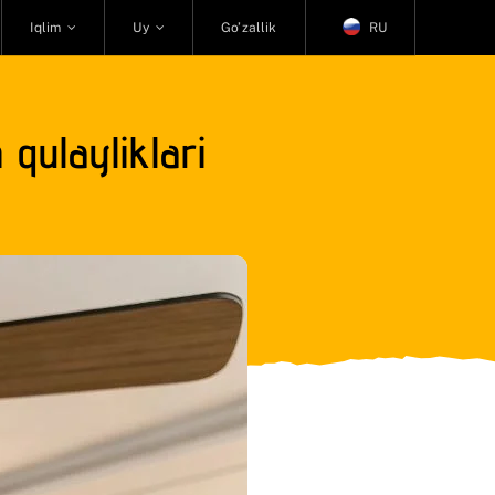
Iqlim
Uy
Go’zallik
RU
 qulayliklari