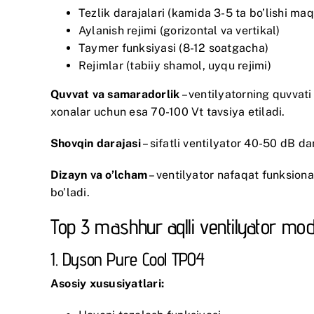
Tezlik darajalari (kamida 3-5 ta bo’lishi m
Aylanish rejimi (gorizontal va vertikal)
Taymer funksiyasi (8-12 soatgacha)
Rejimlar (tabiiy shamol, uyqu rejimi)
Quvvat va samaradorlik
– ventilyatorning quvvati
xonalar uchun esa 70-100 Vt tavsiya etiladi.
Shovqin darajasi
– sifatli ventilyator 40-50 dB 
Dizayn va o’lcham
– ventilyator nafaqat funksion
bo’ladi.
Top 3 mashhur aqlli ventilyator mode
1. Dyson Pure Cool TP04
Asosiy xususiyatlari: