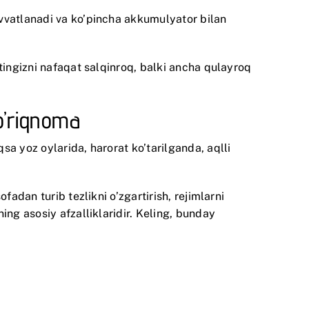
vvatlanadi va ko’pincha akkumulyator bilan
tingizni nafaqat salqinroq, balki ancha qulayroq
yo’riqnoma
a yoz oylarida, harorat ko’tarilganda, aqlli
adan turib tezlikni o’zgartirish, rejimlarni
ing asosiy afzalliklaridir. Keling, bunday