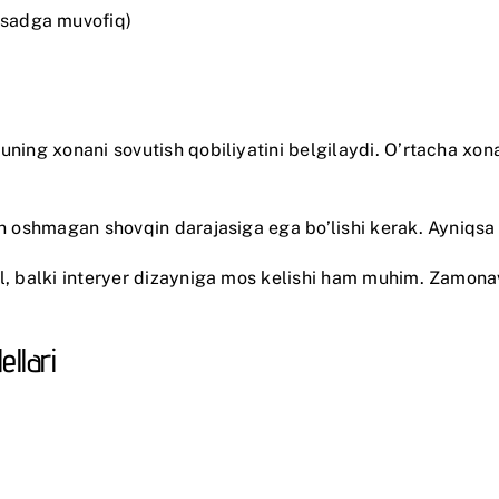
aqsadga muvofiq)
 uning xonani sovutish qobiliyatini belgilaydi. O’rtacha xo
dan oshmagan shovqin darajasiga ega bo’lishi kerak. Ayniqs
al, balki interyer dizayniga mos kelishi ham muhim. Zamonav
llari