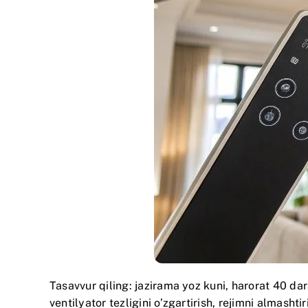
Tasavvur qiling: jazirama yoz kuni, harorat 40 d
ventilyator tezligini o’zgartirish, rejimni almasht