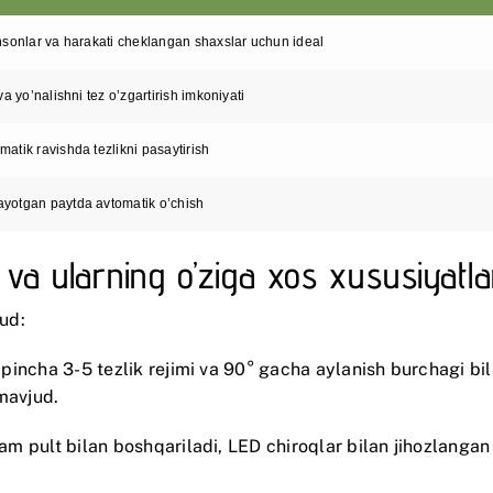
insonlar va harakati cheklangan shaxslar uchun ideal
 va yo’nalishni tez o’zgartirish imkoniyati
atik ravishda tezlikni pasaytirish
yotgan paytda avtomatik o’chish
ri va ularning o’ziga xos xususiyatla
jud:
o’pincha 3-5 tezlik rejimi va 90° gacha aylanish burchagi 
mavjud.
ham pult bilan boshqariladi, LED chiroqlar bilan jihozlanga