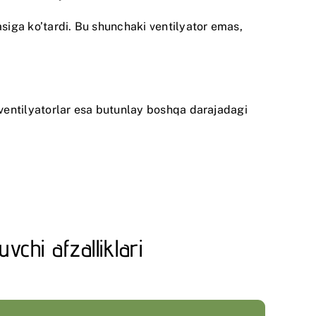
asiga ko’tardi. Bu shunchaki ventilyator emas,
li ventilyatorlar esa butunlay boshqa darajadagi
vchi afzalliklari