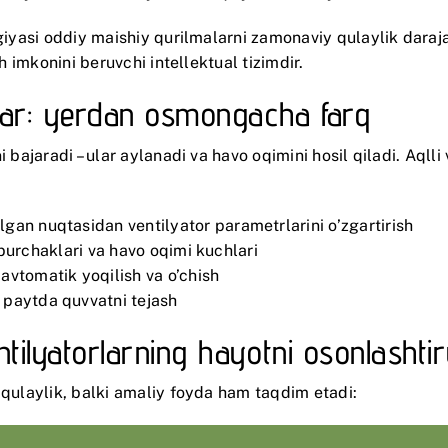
ogiyasi oddiy maishiy qurilmalarni zamonaviy qulaylik daraj
h imkonini beruvchi intellektual tizimdir.
orlar: yerdan osmongacha farq
i bajaradi – ular aylanadi va havo oqimini hosil qiladi. Aql
lgan nuqtasidan ventilyator parametrlarini o’zgartirish
h burchaklari va havo oqimi kuchlari
avtomatik yoqilish va o’chish
 paytda quvvatni tejash
tilyatorlarning hayotni osonlashtiru
 qulaylik, balki amaliy foyda ham taqdim etadi: