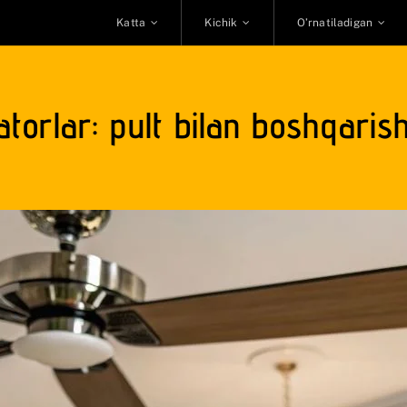
Katta
Kichik
O’rnatiladigan
yatorlar: pult bilan boshqarish