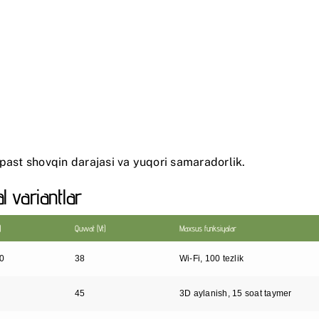
 past shovqin darajasi va yuqori samaradorlik.
l variantlar
)
Quvvat (Vt)
Maxsus funksiyalar
0
38
Wi-Fi, 100 tezlik
5
45
3D aylanish, 15 soat taymer