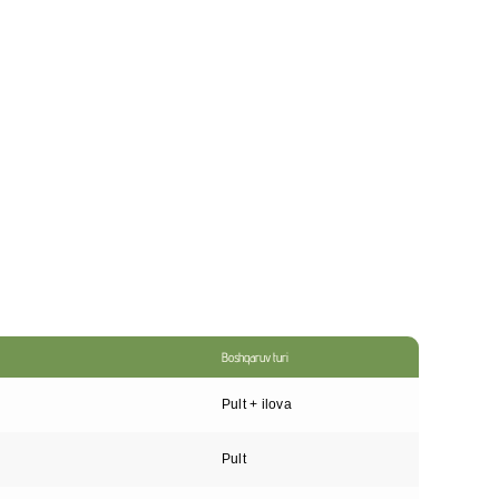
Boshqaruv turi
Pult + ilova
Pult