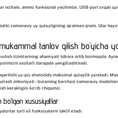
hun ixcham, ammo funksional yechimlar. USB-port orqali qu
 balki zamonaviy uy qulayligining ajralmas qismi. Ular hayo
an: mukammal tanlov qilish bo’yicha 
utish tizimlarining ahamiyati tobora ortib bormoqda. Ayniqs
yotimizni sezilarli darajada yengillashtiradi.
qarilishi uy-joy sharoitida maksimal qulaylik yaratadi. Masof
turlash imkoniyati – bularning barchasi zamonaviy modellarn
ish kerakligini ko’rib chiqamiz.
m bo’lgan xususiyatlar
atorlar turli xil funksiyalarni taklif etadi: