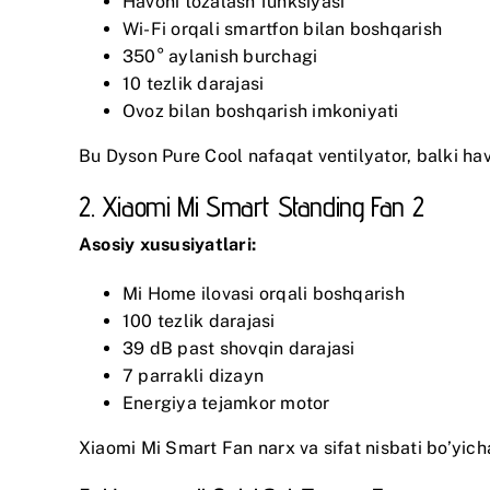
Havoni tozalash funksiyasi
Wi-Fi orqali smartfon bilan boshqarish
350° aylanish burchagi
10 tezlik darajasi
Ovoz bilan boshqarish imkoniyati
Bu
Dyson Pure Cool
nafaqat ventilyator, balki ha
2. Xiaomi Mi Smart Standing Fan 2
Asosiy xususiyatlari:
Mi Home ilovasi orqali boshqarish
100 tezlik darajasi
39 dB past shovqin darajasi
7 parrakli dizayn
Energiya tejamkor motor
Xiaomi Mi Smart Fan
narx va sifat nisbati bo’yich