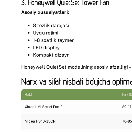
3. Honeywell QuietSet Tower Fan
Asosiy xususiyatlari:
8 tezlik darajasi
Uyqu rejimi
1-8 soatlik taymer
LED displey
Kompakt dizayn
Honeywell QuietSet
modelining asosiy afzalligi –
Narx va sifat nisbati bo’yicha optima
Model
Narx ($
Xiaomi Mi Smart Fan 2
89-11
Midea FS40-15CR
70-8