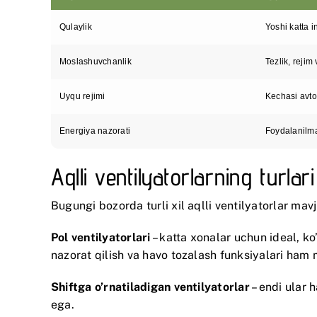
Qulaylik
Yoshi katta 
Moslashuvchanlik
Tezlik, rejim
Uyqu rejimi
Kechasi avtom
Energiya nazorati
Foydalanilma
Aqlli ventilyatorlarning turla
Bugungi bozorda turli xil aqlli ventilyatorlar mav
Pol ventilyatorlari
– katta xonalar uchun ideal, k
nazorat qilish va havo tozalash funksiyalari ham 
Shiftga o’rnatiladigan ventilyatorlar
– endi ular 
ega.