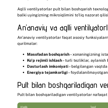
Aqlli ventilyatorlar pult bilan boshqarish texnol
balki uyingizning mikroiqlimini to’liq nazorat qilis
An’anaviy va aqlli ventilyat
An’anaviy ventilyatorlar faqat asosiy funksiyalarn
qurilmalar:
Masofadan boshqarish
– xonaningizning ista
Ko’p rejimli ishlash
– turli tezliklar, aylanis
Dasturlash imkoniyati
– belgilangan vaqtda 
Energiya tejamkorligi
– foydalanilmayotgan
Pult bilan boshqariladigan ven
Pult bilan boshqariladigan ventilyatorlar nafaqat
Afzallik
Tavsif