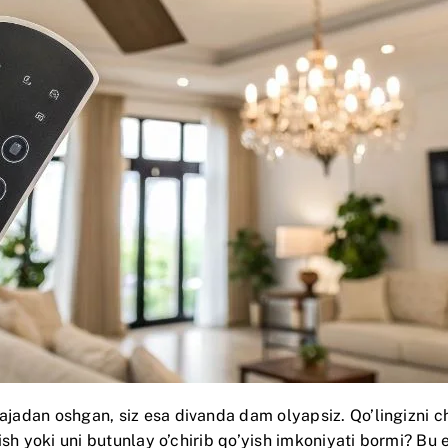
arajadan oshgan, siz esa divanda dam olyapsiz. Qo’lingizni
irish yoki uni butunlay o’chirib qo’yish imkoniyati bormi? Bu