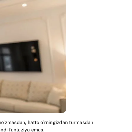
 cho’zmasdan, hatto o’rningizdan turmasdan
 endi fantaziya emas.