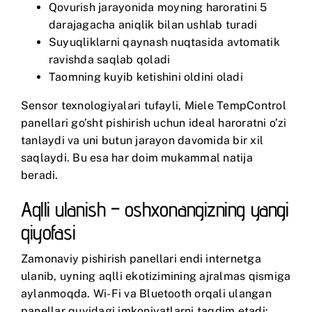
Qovurish jarayonida moyning haroratini 5
darajagacha aniqlik bilan ushlab turadi
Suyuqliklarni qaynash nuqtasida avtomatik
ravishda saqlab qoladi
Taomning kuyib ketishini oldini oladi
Sensor texnologiyalari tufayli,
Miele TempControl
panellari go’sht pishirish uchun ideal haroratni o’zi
tanlaydi va uni butun jarayon davomida bir xil
saqlaydi. Bu esa har doim mukammal natija
beradi.
Aqlli ulanish – oshxonangizning yangi
qiyofasi
Zamonaviy pishirish panellari endi internetga
ulanib, uyning aqlli ekotizimining ajralmas qismiga
aylanmoqda. Wi-Fi va Bluetooth orqali ulangan
panellar quyidagi imkoniyatlarni taqdim etadi: