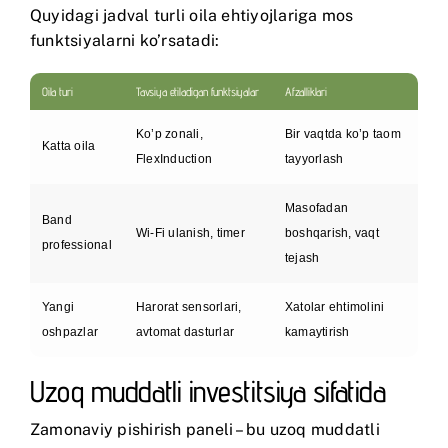
Quyidagi jadval turli oila ehtiyojlariga mos
funktsiyalarni ko’rsatadi:
Oila turi
Tavsiya etiladigan funktsiyalar
Afzalliklari
Ko’p zonali,
Bir vaqtda ko’p taom
Katta oila
FlexInduction
tayyorlash
Masofadan
Band
Wi-Fi ulanish, timer
boshqarish, vaqt
professional
tejash
Yangi
Harorat sensorlari,
Xatolar ehtimolini
oshpazlar
avtomat dasturlar
kamaytirish
Uzoq muddatli investitsiya sifatida
Zamonaviy pishirish paneli – bu uzoq muddatli