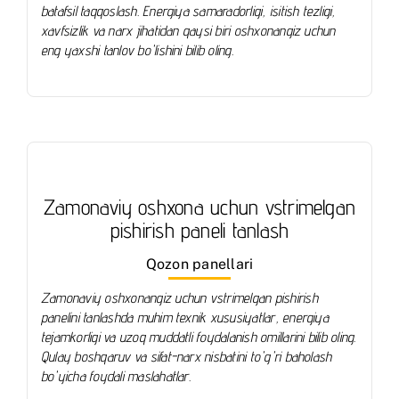
batafsil taqqoslash. Energiya samaradorligi, isitish tezligi,
xavfsizlik va narx jihatidan qaysi biri oshxonangiz uchun
eng yaxshi tanlov bo'lishini bilib oling.
Zamonaviy oshxona uchun vstrimelgan
pishirish paneli tanlash
Qozon panellari
Zamonaviy oshxonangiz uchun vstrimelgan pishirish
panelini tanlashda muhim texnik xususiyatlar, energiya
tejamkorligi va uzoq muddatli foydalanish omillarini bilib oling.
Qulay boshqaruv va sifat-narx nisbatini to'g'ri baholash
bo'yicha foydali maslahatlar.