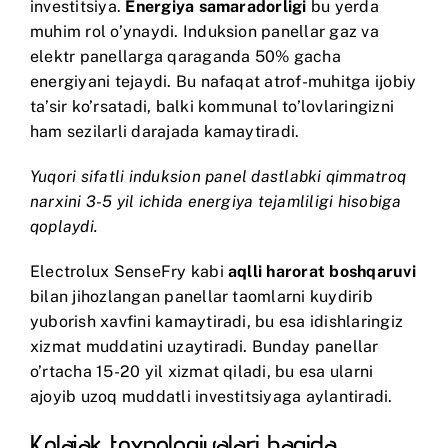
investitsiya.
Energiya samaradorligi
bu yerda
muhim rol o’ynaydi. Induksion panellar gaz va
elektr panellarga qaraganda 50% gacha
energiyani tejaydi. Bu nafaqat atrof-muhitga ijobiy
ta’sir ko’rsatadi, balki kommunal to’lovlaringizni
ham sezilarli darajada kamaytiradi.
Yuqori sifatli induksion panel dastlabki qimmatroq
narxini 3-5 yil ichida energiya tejamliligi hisobiga
qoplaydi.
Electrolux SenseFry
kabi
aqlli harorat boshqaruvi
bilan jihozlangan panellar taomlarni kuydirib
yuborish xavfini kamaytiradi, bu esa idishlaringiz
xizmat muddatini uzaytiradi. Bunday panellar
o’rtacha 15-20 yil xizmat qiladi, bu esa ularni
ajoyib uzoq muddatli investitsiyaga aylantiradi.
Kelajak texnologiyalari haqida