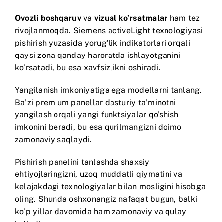
Ovozli boshqaruv
va
vizual ko’rsatmalar
ham tez
rivojlanmoqda.
Siemens activeLight
texnologiyasi
pishirish yuzasida yorug’lik indikatorlari orqali
qaysi zona qanday haroratda ishlayotganini
ko’rsatadi, bu esa xavfsizlikni oshiradi.
Yangilanish imkoniyatiga ega modellarni tanlang.
Ba’zi premium panellar dasturiy ta’minotni
yangilash orqali yangi funktsiyalar qo’shish
imkonini beradi, bu esa qurilmangizni doimo
zamonaviy saqlaydi.
Pishirish panelini tanlashda shaxsiy
ehtiyojlaringizni, uzoq muddatli qiymatini va
kelajakdagi texnologiyalar bilan mosligini hisobga
oling. Shunda oshxonangiz nafaqat bugun, balki
ko’p yillar davomida ham zamonaviy va qulay