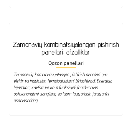
Zamonaviy kombinatsiyalangan pishirish
panellari: afzalliklar
Qozon panellari
Zamonaviy kombinatsiyalangan pishirish panellari gaz,
elektr va induksion texnologiyalarni birlashtiradi. Energiya
tejamkor, xavfsiz va ko'p funksiyali jihozlar bilan
oshxonangizni yangilang va taom tayyorlash jarayonini
osonlashtiring.