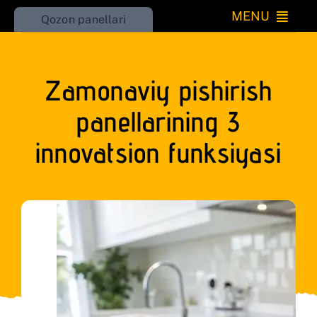
Skip
MENU
Qozon panellari
to
Katta
content
Zamonaviy pishirish
Kichik
panellarining 3
O’rnatiladigan
innovatsion funksiyasi
Iqlim
Uy
Go’zallik
RU