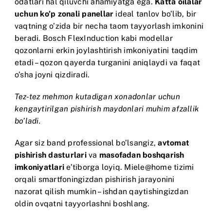
odatlari hal qiluvchi ahamiyatga ega.
Katta oilalar
uchun ko’p zonali panellar
ideal tanlov bo’lib, bir
vaqtning o’zida bir necha taom tayyorlash imkonini
beradi.
Bosch FlexInduction
kabi modellar
qozonlarni erkin joylashtirish imkoniyatini taqdim
etadi – qozon qayerda turganini aniqlaydi va faqat
o’sha joyni qizdiradi.
Tez-tez mehmon kutadigan xonadonlar uchun
kengaytirilgan pishirish maydonlari muhim afzallik
bo’ladi.
Agar siz band professional bo’lsangiz,
avtomat
pishirish dasturlari
va
masofadan boshqarish
imkoniyatlari
e’tiborga loyiq.
Miele@home
tizimi
orqali smartfoningizdan pishirish jarayonini
nazorat qilish mumkin – ishdan qaytishingizdan
oldin ovqatni tayyorlashni boshlang.