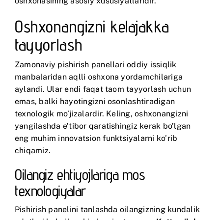
oshxonasining asosiy xususiyatlaridir.
Oshxonangizni kelajakka
tayyorlash
Zamonaviy pishirish panellari oddiy issiqlik
manbalaridan aqlli oshxona yordamchilariga
aylandi. Ular endi faqat taom tayyorlash uchun
emas, balki hayotingizni osonlashtiradigan
texnologik mo’jizalardir. Keling, oshxonangizni
yangilashda e’tibor qaratishingiz kerak bo’lgan
eng muhim innovatsion funktsiyalarni ko’rib
chiqamiz.
Oilangiz ehtiyojlariga mos
texnologiyalar
Pishirish panelini tanlashda oilangizning kundalik