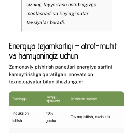
sizning tayyorlash uslubingizga
moslashadi va keyingi safar
tavsiyalar beradi.
Energiya tejamkorligi – atrof-muhit
va hamyoningiz uchun
Zamonaviy pishirish panellari energiya sarfini
kamaytirishga qaratilgan innovatsion
texnologiyalar bilan jihozlangan:
Energiya
Texnologiya
Qo’shimcha afzalliklar
tejamkorligi
Induksion
40%
Tezroq isitish, xavfsizlik
isitish
gacha