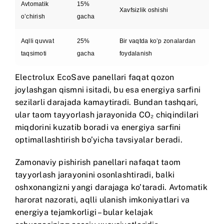
Avtomatik
15%
Xavfsizlik oshishi
o’chirish
gacha
Aqlli quvvat
25%
Bir vaqtda ko’p zonalardan
taqsimoti
gacha
foydalanish
Electrolux EcoSave
panellari faqat qozon
joylashgan qismni isitadi, bu esa energiya sarfini
sezilarli darajada kamaytiradi. Bundan tashqari,
ular taom tayyorlash jarayonida CO₂ chiqindilari
miqdorini kuzatib boradi va energiya sarfini
optimallashtirish bo’yicha tavsiyalar beradi.
Zamonaviy pishirish panellari nafaqat taom
tayyorlash jarayonini osonlashtiradi, balki
oshxonangizni yangi darajaga ko’taradi. Avtomatik
harorat nazorati, aqlli ulanish imkoniyatlari va
energiya tejamkorligi – bular kelajak