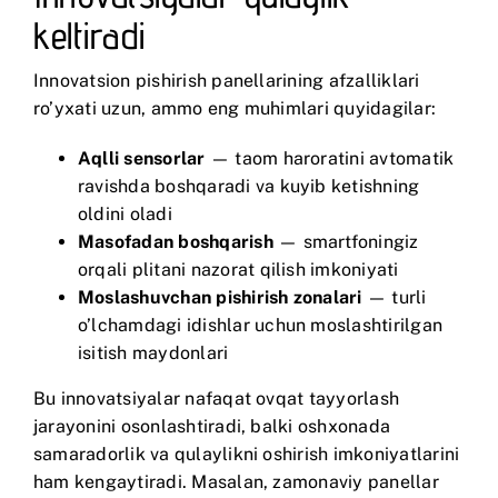
keltiradi
Innovatsion pishirish panellarining afzalliklari
ro’yxati uzun, ammo eng muhimlari quyidagilar:
Aqlli sensorlar
— taom haroratini avtomatik
ravishda boshqaradi va kuyib ketishning
oldini oladi
Masofadan boshqarish
— smartfoningiz
orqali plitani nazorat qilish imkoniyati
Moslashuvchan pishirish zonalari
— turli
o’lchamdagi idishlar uchun moslashtirilgan
isitish maydonlari
Bu innovatsiyalar nafaqat ovqat tayyorlash
jarayonini osonlashtiradi, balki oshxonada
samaradorlik va qulaylikni oshirish imkoniyatlarini
ham kengaytiradi. Masalan, zamonaviy panellar