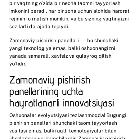
bir vaqtning o’zida bir necha taomni tayyorlash
imkonini beradi, har bir zona uchun alohida harorat
rejimini o’rnatish mumkin, va bu sizning vaqtingizni
sezilarli darajada tejaydi.
Zamonaviy pishirish panellari — bu shunchaki
yangi texnologiya emas, balki oshxonangizni
yanada samarali, xavfsiz va qulayroq qilish
yo’lidir.
Zamonaviy pishirish
panellarining uchta
hayratlanarli innovatsiyasi
Oshxonalar evolyutsiyasi tezlashmoqda! Bugungi
pishirish panellari shunchaki taom tayyorlash
vositasi emas, balki aqlli texnologiyalar bilan
jihozlangan yordamchilardir. Zamonaviy pishirish