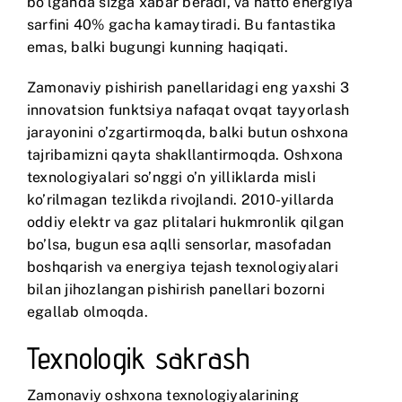
bo’lganda sizga xabar beradi, va hatto energiya
sarfini 40% gacha kamaytiradi. Bu fantastika
emas, balki bugungi kunning haqiqati.
Zamonaviy pishirish panellaridagi eng yaxshi 3
innovatsion funktsiya nafaqat ovqat tayyorlash
jarayonini o’zgartirmoqda, balki butun oshxona
tajribamizni qayta shakllantirmoqda. Oshxona
texnologiyalari so’nggi o’n yilliklarda misli
ko’rilmagan tezlikda rivojlandi. 2010-yillarda
oddiy elektr va gaz plitalari hukmronlik qilgan
bo’lsa, bugun esa aqlli sensorlar, masofadan
boshqarish va energiya tejash texnologiyalari
bilan jihozlangan pishirish panellari bozorni
egallab olmoqda.
Texnologik sakrash
Zamonaviy oshxona texnologiyalarining