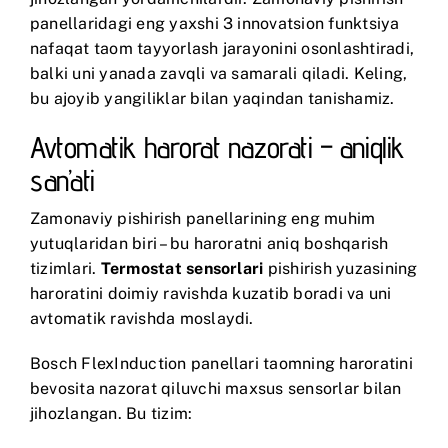
panellaridagi eng yaxshi 3 innovatsion funktsiya
nafaqat taom tayyorlash jarayonini osonlashtiradi,
balki uni yanada zavqli va samarali qiladi. Keling,
bu ajoyib yangiliklar bilan yaqindan tanishamiz.
Avtomatik harorat nazorati – aniqlik
san’ati
Zamonaviy pishirish panellarining eng muhim
yutuqlaridan biri – bu haroratni aniq boshqarish
tizimlari.
Termostat sensorlari
pishirish yuzasining
haroratini doimiy ravishda kuzatib boradi va uni
avtomatik ravishda moslaydi.
Bosch FlexInduction
panellari taomning haroratini
bevosita nazorat qiluvchi maxsus sensorlar bilan
jihozlangan. Bu tizim: