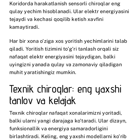
Koridorda harakatlanish sensorli chiroqlar eng
qulay yechim hisoblanadi. Ular elektr energiyasini
tejaydi va kechasi qoqilib ketish xavfini
kamaytiradi.
Har bir xona o’ziga xos yoritish yechimlarini talab
qiladi. Yoritish tizimini to’g’ri tanlash orqali siz
nafaqat elektr energiyasini tejaydigan, balki
uyingizni yanada qulay va zamonaviy qiladigan
muhit yaratishingiz mumkin.
Texnik chiroqlar: eng yaxshi
tanlov va kelajak
Texnik chiroqlar nafaqat xonalarimizni yoritadi,
balki ularni yangi darajaga ko’taradi. Ular dizayn,
funksionallik va energiya samaradorligini
birlashtiradi. Keling, eng yaxshi modellarni ko’rib