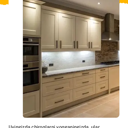
Uyingizda chiroqlarni yoqganingizda, ular