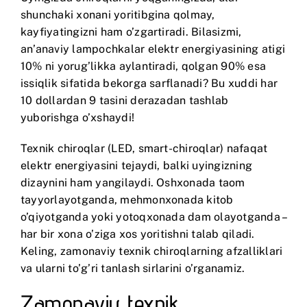
shunchaki xonani yoritibgina qolmay,
kayfiyatingizni ham o’zgartiradi. Bilasizmi,
an’anaviy lampochkalar elektr energiyasining atigi
10% ni yorug’likka aylantiradi, qolgan 90% esa
issiqlik sifatida bekorga sarflanadi? Bu xuddi har
10 dollardan 9 tasini derazadan tashlab
yuborishga o’xshaydi!
Texnik chiroqlar (LED, smart-chiroqlar) nafaqat
elektr energiyasini tejaydi, balki uyingizning
dizaynini ham yangilaydi. Oshxonada taom
tayyorlayotganda, mehmonxonada kitob
o’qiyotganda yoki yotoqxonada dam olayotganda –
har bir xona o’ziga xos yoritishni talab qiladi.
Keling, zamonaviy texnik chiroqlarning afzalliklari
va ularni to’g’ri tanlash sirlarini o’rganamiz.
Zamonaviy texnik