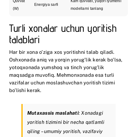
Quvvat
Kam quvvatli, yuqori lyumenli
Energiya sarfi
(W)
modellarni tanlang
Turli xonalar uchun yoritish
talablari
Har bir xona o’ziga xos yoritishni talab qiladi.
Oshxonada aniq va yorqin yorug’lik kerak bo’lsa,
yotoqxonada yumshoq va tinch yorug’lik
maqsadga muvofiq. Mehmonxonada esa turli
vazifalar uchun moslashuvchan yoritish tizimi
bo’lishi kerak.
Mutaxassis maslahati
: Xonadagi
yoritish tizimini bir necha qatlamli
qiling – umumiy yoritish, vazifaviy