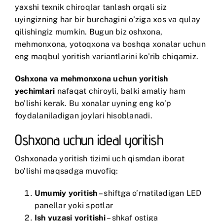
yaxshi texnik chiroqlar tanlash orqali siz
uyingizning har bir burchagini o’ziga xos va qulay
qilishingiz mumkin. Bugun biz oshxona,
mehmonxona, yotoqxona va boshqa xonalar uchun
eng maqbul yoritish variantlarini ko’rib chiqamiz.
Oshxona va mehmonxona uchun yoritish
yechimlari
nafaqat chiroyli, balki amaliy ham
bo’lishi kerak. Bu xonalar uyning eng ko’p
foydalaniladigan joylari hisoblanadi.
Oshxona uchun ideal yoritish
Oshxonada yoritish tizimi uch qismdan iborat
bo’lishi maqsadga muvofiq:
Umumiy yoritish
– shiftga o’rnatiladigan LED
panellar yoki spotlar
Ish yuzasi yoritishi
– shkaf ostiga