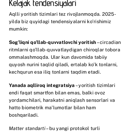
Kelajak tendensiyalari
Aqlli yoritish tizimlari tez rivojlanmoqda. 2025-
yilda biz quyidagi tendensiyalarni ko’rishimiz
mumkin:
Sog’liqni qo’llab-quvvatlovchi yoritish
– circadian
ritmlarni qo’llab-quvvatlaydigan chiroqlar tobora
ommalashmoqda. Ular kun davomida tabiiy
quyosh nurini taqlid qiladi, ertalab ko’k tonlarni,
kechqurun esa iliq tonlarni taqdim etadi.
Yanada aqlliroq integratsiya
– yoritish tizimlari
endi faqat smartfon bilan emas, balki ovoz
yordamchilari, harakatni aniqlash sensorlari va
hatto biometrik ma’lumotlar bilan ham
boshqariladi.
Matter standarti
– bu yangi protokol turli