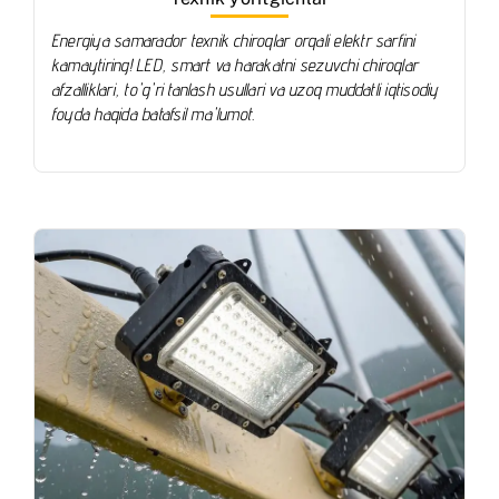
Energiya samarador texnik chiroqlar orqali elektr sarfini
kamaytiring! LED, smart va harakatni sezuvchi chiroqlar
afzalliklari, to'g'ri tanlash usullari va uzoq muddatli iqtisodiy
foyda haqida batafsil ma'lumot.