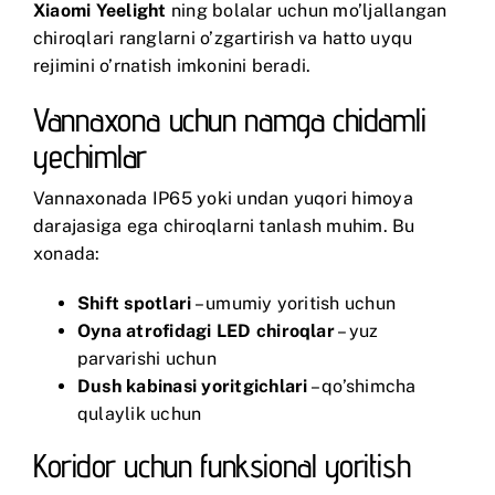
Xiaomi Yeelight
ning bolalar uchun mo’ljallangan
chiroqlari ranglarni o’zgartirish va hatto uyqu
rejimini o’rnatish imkonini beradi.
Vannaxona uchun namga chidamli
yechimlar
Vannaxonada IP65 yoki undan yuqori himoya
darajasiga ega chiroqlarni tanlash muhim. Bu
xonada:
Shift spotlari
– umumiy yoritish uchun
Oyna atrofidagi LED chiroqlar
– yuz
parvarishi uchun
Dush kabinasi yoritgichlari
– qo’shimcha
qulaylik uchun
Koridor uchun funksional yoritish