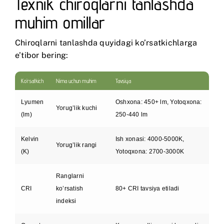
Texnik chiroqlarni tanlashda
muhim omillar
Chiroqlarni tanlashda quyidagi ko’rsatkichlarga
e’tibor bering:
Ko’rsatkich
Nima uchun muhim
Tavsiya
Lyumen
Oshxona: 450+ lm, Yotoqxona:
Yorug’lik kuchi
(lm)
250-440 lm
Kelvin
Ish xonasi: 4000-5000K,
Yorug’lik rangi
(K)
Yotoqxona: 2700-3000K
Ranglarni
CRI
ko’rsatish
80+ CRI tavsiya etiladi
indeksi