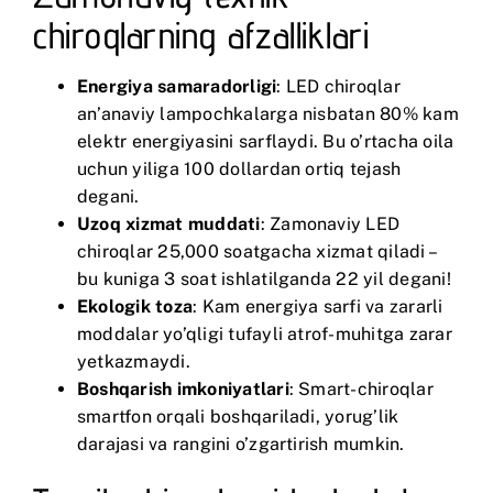
chiroqlarning afzalliklari
Energiya samaradorligi
: LED chiroqlar
an’anaviy lampochkalarga nisbatan 80% kam
elektr energiyasini sarflaydi. Bu o’rtacha oila
uchun yiliga 100 dollardan ortiq tejash
degani.
Uzoq xizmat muddati
: Zamonaviy LED
chiroqlar 25,000 soatgacha xizmat qiladi –
bu kuniga 3 soat ishlatilganda 22 yil degani!
Ekologik toza
: Kam energiya sarfi va zararli
moddalar yo’qligi tufayli atrof-muhitga zarar
yetkazmaydi.
Boshqarish imkoniyatlari
: Smart-chiroqlar
smartfon orqali boshqariladi, yorug’lik
darajasi va rangini o’zgartirish mumkin.