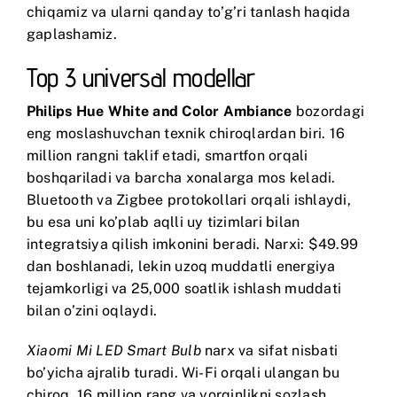
chiqamiz va ularni qanday to’g’ri tanlash haqida
gaplashamiz.
Top 3 universal modellar
Philips Hue White and Color Ambiance
bozordagi
eng moslashuvchan texnik chiroqlardan biri. 16
million rangni taklif etadi, smartfon orqali
boshqariladi va barcha xonalarga mos keladi.
Bluetooth va Zigbee protokollari orqali ishlaydi,
bu esa uni ko’plab aqlli uy tizimlari bilan
integratsiya qilish imkonini beradi. Narxi: $49.99
dan boshlanadi, lekin uzoq muddatli energiya
tejamkorligi va 25,000 soatlik ishlash muddati
bilan o’zini oqlaydi.
Xiaomi Mi LED Smart Bulb
narx va sifat nisbati
bo’yicha ajralib turadi. Wi-Fi orqali ulangan bu
chiroq, 16 million rang va yorqinlikni sozlash