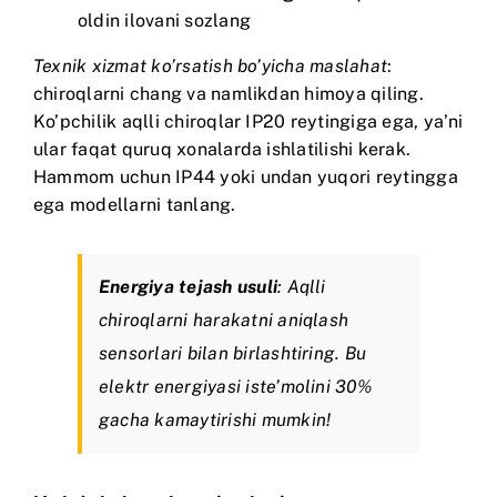
oldin ilovani sozlang
Texnik xizmat ko’rsatish bo’yicha maslahat
:
chiroqlarni chang va namlikdan himoya qiling.
Ko’pchilik aqlli chiroqlar IP20 reytingiga ega, ya’ni
ular faqat quruq xonalarda ishlatilishi kerak.
Hammom uchun IP44 yoki undan yuqori reytingga
ega modellarni tanlang.
Energiya tejash usuli
: Aqlli
chiroqlarni harakatni aniqlash
sensorlari bilan birlashtiring. Bu
elektr energiyasi iste’molini 30%
gacha kamaytirishi mumkin!