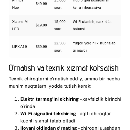
Philips
25,000
Hub orqali boshqarish,
$49.99
Hue
soat
keng integratsiya
Xiaomi Mi
15,000
Wi-Fi ulanish, narx-sifat
$19.99
LED
soat
balansi
22,500
Yuqori yorqinlik, hub talab
LIFX A19
$39.99
soat
qilmaydi
O’rnatish va texnik xizmat ko’rsatish
Texnik chiroqlarni o’rnatish oddiy, ammo bir necha
muhim nuqtalarni yodda tutish kerak:
Elektr tarmog’ini o’chiring
– xavfsizlik birinchi
o’rinda!
Wi-Fi signalini tekshiring
– aqlli chiroqlar
kuchli signal talab qiladi
Ilovani oldindan o’rnating
– chiroqni ulashdan