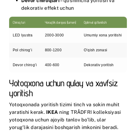
Devor chiroqlari
– qo’shimcha yoritish va
dekorativ effekt uchun
Chiroq turi
Yorug’lik darajasi (lumen)
Optimal qo’llanilishi
LED lyustra
2000-3000
Umumiy xona yoritishi
Pol chirog’i
800-1200
O’qish zonasi
Devor chirog’i
400-600
Dekorativ yoritish
Yotoqxona uchun qulay va xavfsiz
yoritish
Yotoqxonada yoritish tizimi tinch va sokin muhit
yaratishi kerak.
IKEA
ning TRÅDFRI kolleksiyasi
yotoqxona uchun ajoyib tanlov bo’lib, ular
yorug’lik darajasini boshqarish imkonini beradi.