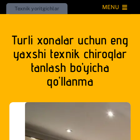
Skip
MENU
Texnik yoritgichlar
to
Katta
content
Turli xonalar uchun eng
Kichik
yaxshi texnik chiroqlar
O’rnatiladigan
tanlash bo’yicha
Iqlim
qo’llanma
Uy
Go’zallik
RU