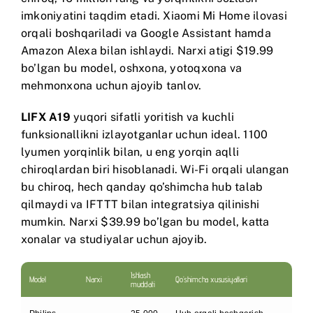
imkoniyatini taqdim etadi.
Xiaomi Mi Home
ilovasi
orqali boshqariladi va Google Assistant hamda
Amazon Alexa bilan ishlaydi. Narxi atigi $19.99
bo’lgan bu model, oshxona, yotoqxona va
mehmonxona uchun ajoyib tanlov.
LIFX A19
yuqori sifatli yoritish va kuchli
funksionallikni izlayotganlar uchun ideal. 1100
lyumen yorqinlik bilan, u eng yorqin aqlli
chiroqlardan biri hisoblanadi. Wi-Fi orqali ulangan
bu chiroq, hech qanday qo’shimcha hub talab
qilmaydi va IFTTT bilan integratsiya qilinishi
mumkin. Narxi $39.99 bo’lgan bu model, katta
xonalar va studiyalar uchun ajoyib.
Ishlash
Model
Narxi
Qo’shimcha xususiyatlari
muddati