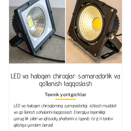
LED va halogen chiroqlar: samaradorlik va
qo’llanish taqqoslash
Texnik yoritgichlar
LED va halogen chiroqlarning samaradorligi, ishlash muddati
va qo'llanish sohalarini taqqoslash. Energiya tejamliligi,
yorug'lik sifati va iqtisodiy jihatlarini o'rganib, to'g'ri tanlov
qilishga yordam beradi.