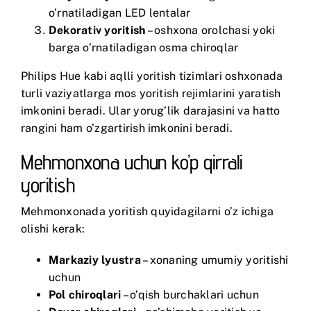
o’rnatiladigan LED lentalar
Dekorativ yoritish
– oshxona orolchasi yoki
barga o’rnatiladigan osma chiroqlar
Philips Hue
kabi aqlli yoritish tizimlari oshxonada
turli vaziyatlarga mos yoritish rejimlarini yaratish
imkonini beradi. Ular yorug’lik darajasini va hatto
rangini ham o’zgartirish imkonini beradi.
Mehmonxona uchun ko’p qirrali
yoritish
Mehmonxonada yoritish quyidagilarni o’z ichiga
olishi kerak:
Markaziy lyustra
– xonaning umumiy yoritishi
uchun
Pol chiroqlari
– o’qish burchaklari uchun