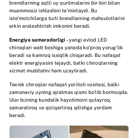
brendlarning aqlli uy qurilmalarini bir-biri bilan
muammosiz ishlashini ta’minlaydi. Bu
iste’molchilarga turli brendlarning mahsulotlarini
erkin aralashtirish imkonini beradi.
Energiya samaradorligi
– yangi avlod LED
chiroqlari watt boshiga yanada ko’proq yorug’lik
beradi va kamroq issiqlik chiqaradi. Bu nafaqat
elektr energiyasini tejaydi, balki chiroqlarning
xizmat muddatini ham uzaytiradi.
Texnik chiroqlar nafaqat yoritish vositasi, balki
zamonaviy uyning ajralmas qismi bo’lib bormoqda.
Ular bizning kundalik hayotimizni qulayroq,
samaraliroq va qiziqarliroq qilishga yordam
beradi.