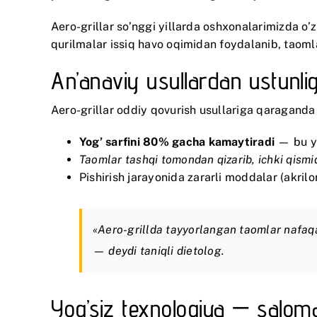
Aero-grillar so’nggi yillarda oshxonalarimizda o
qurilmalar issiq havo oqimidan foydalanib, taomla
An’anaviy usullardan ustunlig
Aero-grillar oddiy qovurish usullariga qaraganda
Yog’ sarfini 80% gacha kamaytiradi
— bu yu
Taomlar tashqi tomondan qizarib, ichki qismid
Pishirish jarayonida zararli moddalar (akrilo
«Aero-grillda tayyorlangan taomlar nafaqat
— deydi taniqli dietolog.
Yog’siz texnologiya — salomatl