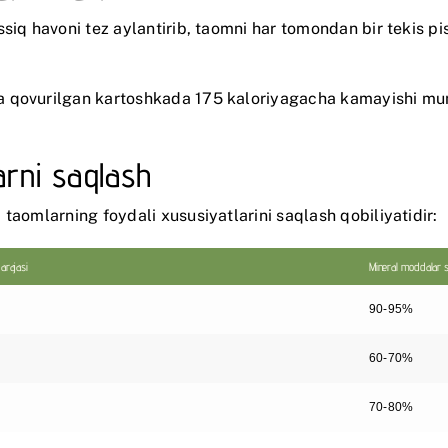
siq havoni tez aylantirib, taomni har tomondan bir tekis pis
siya qovurilgan kartoshkada 175 kaloriyagacha kamayishi m
arni saqlash
taomlarning foydali xususiyatlarini saqlash qobiliyatidir:
arajasi
Mineral moddalar 
90-95%
60-70%
70-80%