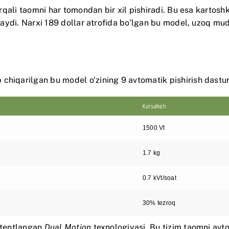
 orqali taomni har tomondan bir xil pishiradi. Bu esa kartosh
nlaydi. Narxi 189 dollar atrofida bo’lgan bu model, uzoq mud
hiqarilgan bu model o’zining 9 avtomatik pishirish dasturi 
Ko’rsatkich
1500 Vt
1.7 kg
0.7 kVt/soat
30% tezroq
patentlangan
Dual Motion
texnologiyasi. Bu tizim taomni avto