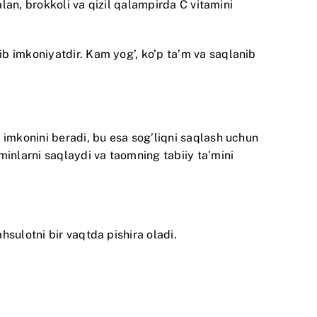
alan, brokkoli va qizil qalampirda C vitamini
b imkoniyatdir. Kam yog’, ko’p ta’m va saqlanib
 imkonini beradi, bu esa sog’liqni saqlash uchun
minlarni saqlaydi va taomning tabiiy ta’mini
sulotni bir vaqtda pishira oladi.