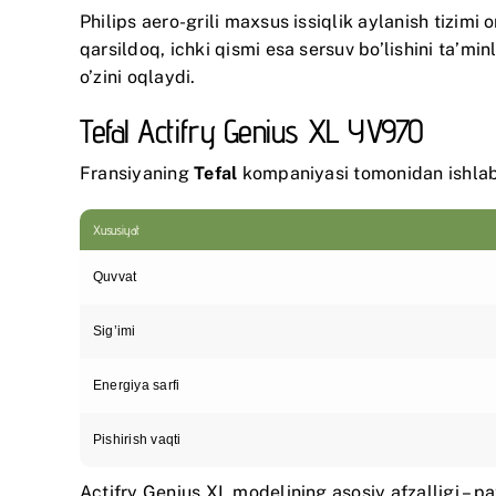
Philips aero-grili maxsus issiqlik aylanish tizimi
qarsildoq, ichki qismi esa sersuv bo’lishini ta’mi
o’zini oqlaydi.
Tefal Actifry Genius XL YV970
Fransiyaning
Tefal
kompaniyasi tomonidan ishlab c
Xususiyat
Quvvat
Sig’imi
Energiya sarfi
Pishirish vaqti
Actifry Genius XL modelining asosiy afzalligi – 