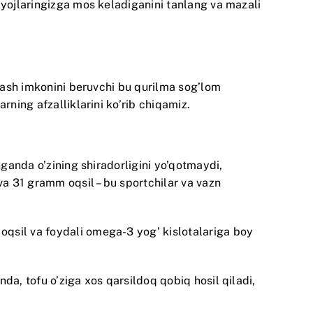
iyojlaringizga mos keladiganini tanlang va mazali
rlash imkonini beruvchi bu qurilma sog’lom
rning afzalliklarini ko’rib chiqamiz.
ganda o’zining shiradorligini yo’qotmaydi,
va 31 gramm oqsil – bu sportchilar va vazn
oqsil va foydali omega-3 yog’ kislotalariga boy
da, tofu o’ziga xos qarsildoq qobiq hosil qiladi,