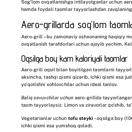
Sog’lom ovqatlanishga intilayotganlar uchun aero
hamda foydali taomlar tayyorlashdan zavqlaning
Aero-grillarda sog’lom taoml
Aero-grill – bu zamonaviy oshxonaning haqiqiy mo’
ovqatlanish tarafdorlari uchun ajoyib yechim. Keli
Oqsilga boy kam kaloriyali taomlar
Aero-grill oqsil bilan boyitilgan taomlarni tayyo
aksincha, tashqi qismi qizarib, ichki qismi esa j
yo’qotishni xohlovchilar uchun ideal tanlov.
Baliq sevuvchilar uchun
aero-grillda tayyorlanga
taom tayyorlaysiz. Limon va ziravorlar qo’shib, t
Vegetarianlar uchun
tofu steyki
– oqsilga boy (10
ichki qismi esa yumshoq qoladi.