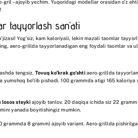
-gril – ajoyib yechim. Yuqoridagi modellar orasidan o’z eht
!
ar tayyorlash san’ati
jizasi! Yog’siz, kam kaloriyali, lekin mazali taomlar tayyo
ng, aero-grillda tayyorlanadigan eng foydali taomlar va ula
rlashda tengsiz.
Tovuq ko’krak go’shti
aero-grillda tayyorlan
uda yumshoq bo’lib pishadi. 100 grammda atigi 165 kaloriya 
n
losos steyki
ajoyib tanlov. 20 daqiqa ichida siz 22 gramm 
a’mini yanada boyitishingiz mumkin.
0 grammda 8 gramm) ajoyib variant. Aero-grillda pishirilgan