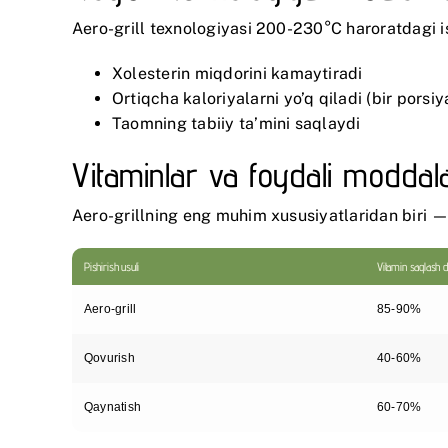
Aero-grill texnologiyasi 200-230°C haroratdagi is
Xolesterin miqdorini kamaytiradi
Ortiqcha kaloriyalarni yo’q qiladi (bir por
Taomning tabiiy ta’mini saqlaydi
Vitaminlar va foydali moddal
Aero-grillning eng muhim xususiyatlaridan biri — 
Pishirish usuli
Vitamin saqlash d
Aero-grill
85-90%
Qovurish
40-60%
Qaynatish
60-70%