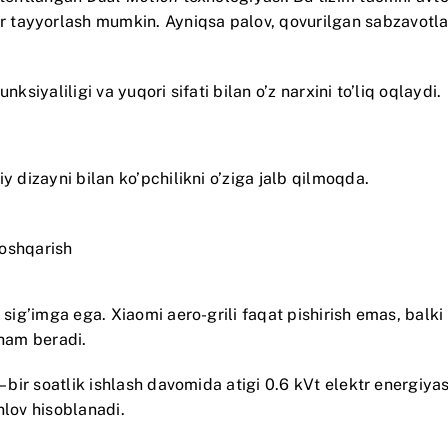
tayyorlash mumkin. Ayniqsa palov, qovurilgan sabzavotlar
ksiyaliligi va yuqori sifati bilan o’z narxini to’liq oqlaydi.
iy dizayni bilan ko’pchilikni o’ziga jalb qilmoqda.
oshqarish
r sig’imga ega. Xiaomi aero-grili faqat pishirish emas, balk
 ham beradi.
 bir soatlik ishlash davomida atigi 0.6 kVt elektr energiyasi
nlov hisoblanadi.