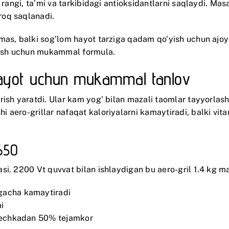
 rangi, ta’mi va tarkibidagi antioksidantlarni saqlaydi. Mas
roq saqlanadi.
mas, balki sog’lom hayot tarziga qadam qo’yish uchun ajoyi
ish uchun mukammal formula.
 hayot uchun mukammal tanlov
ish yaratdi. Ular kam yog’ bilan mazali taomlar tayyorlash
aero-grillar nafaqat kaloriyalarni kamaytiradi, balki vita
650
i. 2200 Vt quvvat bilan ishlaydigan bu aero-gril 1.4 kg mah
gacha kamaytiradi
i
 pechkadan 50% tejamkor