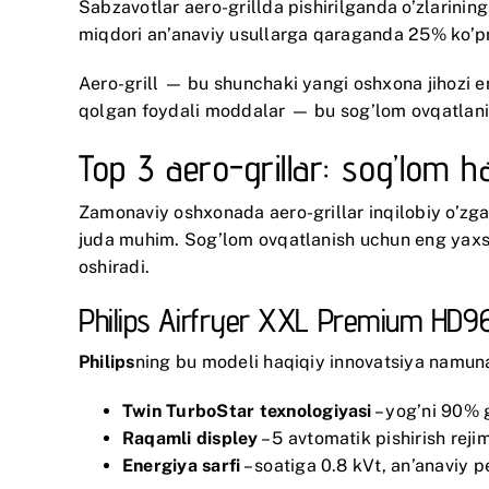
Sabzavotlar aero-grillda pishirilganda o’zlarining
miqdori an’anaviy usullarga qaraganda 25% ko’p
Aero-grill — bu shunchaki yangi oshxona jihozi e
qolgan foydali moddalar — bu sog’lom ovqatlan
Top 3 aero-grillar: sog’lom
Zamonaviy oshxonada aero-grillar inqilobiy o’zgar
juda muhim. Sog’lom ovqatlanish uchun eng yaxshi 
oshiradi.
Philips Airfryer XXL Premium HD9
Philips
ning bu modeli haqiqiy innovatsiya namunas
Twin TurboStar texnologiyasi
– yog’ni 90% 
Raqamli displey
– 5 avtomatik pishirish rejim
Energiya sarfi
– soatiga 0.8 kVt, an’anaviy