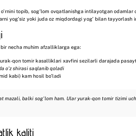
’z o’rnini topib, sog’lom ovqatlanishga intilayotgan odaml
rni yog’siz yoki juda oz miqdordagi yog’ bilan tayyorlash 
i
 bir necha muhim afzalliklarga ega:
rak-qon tomir kasalliklari xavfini sezilarli darajada pasayt
a o’z shirasi saqlanib qoladi
mid kabi) kam hosil bo’ladi
 mazali, balki sog’lom ham. Ular yurak-qon tomir tizimi uchu
ik kaliti