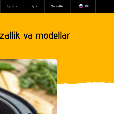
Iqlim
Uy
Go’zallik
RU
zallik va modellar