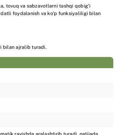
ka, tovuq va sabzavotlarni tashqi qobig’i
datli foydalanish va ko’p funksiyaliligi bilan
bilan ajralib turadi.
matik ravishda aralashtirib turadi, natijada