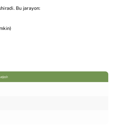
hiradi. Bu jarayon:
umkin)
saqlash