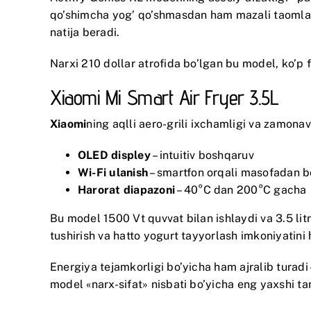
qo’shimcha yog’ qo’shmasdan ham mazali taomlar 
natija beradi.
Narxi 210 dollar atrofida bo’lgan bu model, ko’p fun
Xiaomi Mi Smart Air Fryer 3.5L
Xiaomi
ning aqlli aero-grili ixchamligi va zamonav
OLED displey
– intuitiv boshqaruv
Wi-Fi ulanish
– smartfon orqali masofadan b
Harorat diapazoni
– 40°C dan 200°C gacha
Bu model 1500 Vt quvvat bilan ishlaydi va 3.5 lit
tushirish va hatto yogurt tayyorlash imkoniyatini
Energiya tejamkorligi bo’yicha ham ajralib turadi –
model «narx-sifat» nisbati bo’yicha eng yaxshi ta