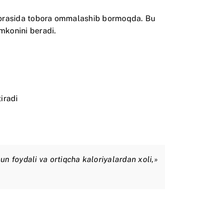
ar orasida tobora ommalashib bormoqda. Bu
imkonini beradi.
iradi
n foydali va ortiqcha kaloriyalardan xoli,»