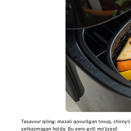
Tasavvur qiling: mazali qovurilgan tovuq, chiroyl
yetkazmagan holda. Bu aero-grill mo’jizasi!