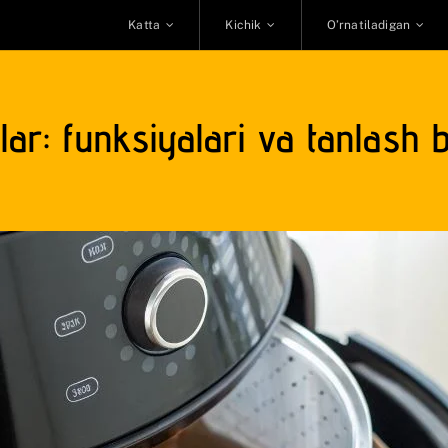
Katta
Kichik
O’rnatiladigan
ar: funksiyalari va tanlash 