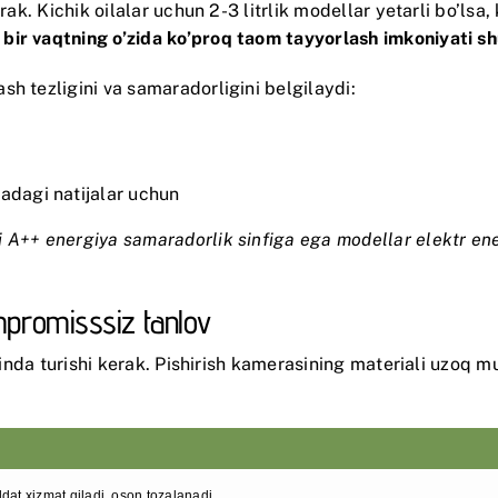
ak. Kichik oilalar uchun 2-3 litrlik modellar yetarli bo’lsa, 
 bir vaqtning o’zida ko’proq taom tayyorlash imkoniyati sh
h tezligini va samaradorligini belgilaydi:
jadagi natijalar uchun
 A++ energiya samaradorlik sinfiga ega modellar elektr en
ompromisssiz tanlov
’rinda turishi kerak. Pishirish kamerasining materiali uzoq 
at xizmat qiladi, oson tozalanadi