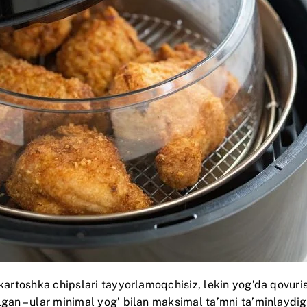
 kartoshka chipslari tayyorlamoqchisiz, lekin yog’da qovuri
lgan – ular minimal yog’ bilan maksimal ta’mni ta’minlaydi