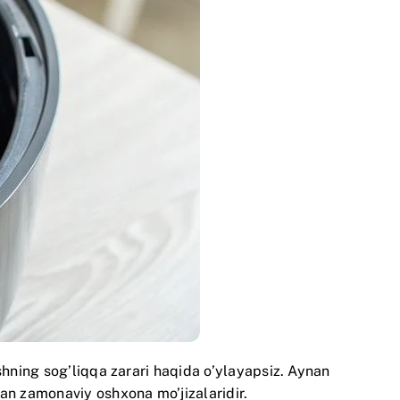
shning sog’liqqa zarari haqida o’ylayapsiz. Aynan
gan zamonaviy oshxona mo’jizalaridir.