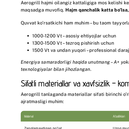
Aerogrill hajmi oilangiz kattaligiga mos kelishi ker
maqsadga muvofiq.
Hajm qanchalik katta bo’lsa,
Quvvat ko’rsatkichi ham muhim – bu taom tayyorlas
1000-1200 Vt – asosiy ehtiyojlar uchun
1300-1500 Vt – tezroq pishirish uchun
1500 Vt va undan yuqori – professional dara
Energiya samaradorligi haqida unutmang – A+ yoki
texnologiyalar bilan jihozlangan.
Sifatli materiallar va xavfsizlik – k
Aerogrill tanlaganda materiallar sifati birinchi o
ajratmasligi muhim:
Material
Afzalliklari
Zanglamaydigan po’lat
Uzoq mudd