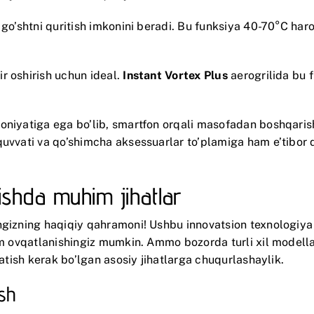
go’shtni quritish imkonini beradi. Bu funksiya 40-70°C har
.
r oshirish uchun ideal.
Instant Vortex Plus
aerogrilida bu 
niyatiga ega bo’lib, smartfon orqali masofadan boshqarish
quvvati va qo’shimcha aksessuarlar to’plamiga ham e’tibor q
lishda muhim jihatlar
angizning haqiqiy qahramoni! Ushbu innovatsion texnologiya
om ovqatlanishingiz mumkin. Ammo bozorda turli xil modellar
ratish kerak bo’lgan asosiy jihatlarga chuqurlashaylik.
sh