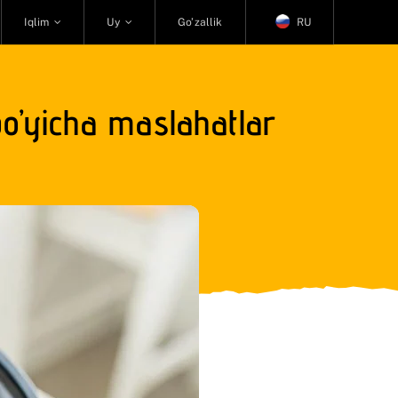
Iqlim
Uy
Go’zallik
RU
bo’yicha maslahatlar