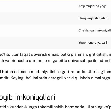
Ko’p miqdorda yog’
Uzoq vaqt talab etadi
Cheklangan imkoniyatl
Yuqori energiya sarfi
’lib, ular faqat qovurish emas, balki pishirish, gril qilish, 
h va bir necha qurilma o’rniga bitta universal qurilmadan 
lki butun oshxona madaniyatini o’zgartirmoqda. Ular sog’lom
dir. Keyingi bo’limlarda aerogril xarid qilishda nimalarga 
oyib imkoniyatlari
fatida kundan-kunga takomillashib bormoqda. Ularning ko’p q