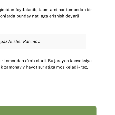
oqimidan foydalanib, taomlarni har tomondan bir
ozonlarda bunday natijaga erishish deyarli
shpaz Alisher Rahimov.
ar tomondan o’rab oladi. Bu jarayon konveksiya
k zamonaviy hayot sur’atiga mos keladi – tez,