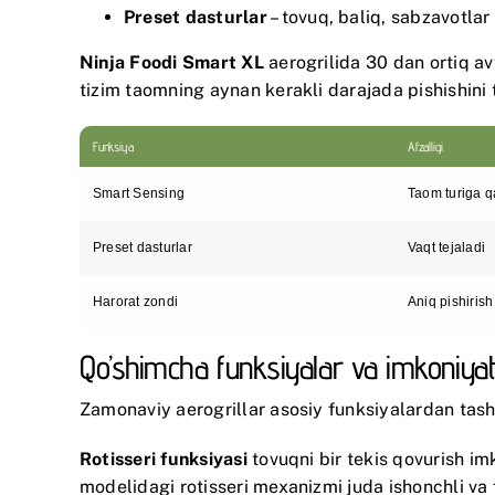
Preset dasturlar
– tovuq, baliq, sabzavotlar
Ninja Foodi Smart XL
aerogrilida 30 dan ortiq av
tizim taomning aynan kerakli darajada pishishini 
Funksiya
Afzalligi
Smart Sensing
Taom turiga q
Preset dasturlar
Vaqt tejaladi
Harorat zondi
Aniq pishirish
Qo’shimcha funksiyalar va imkoniyat
Zamonaviy aerogrillar asosiy funksiyalardan tash
Rotisseri funksiyasi
tovuqni bir tekis qovurish imk
modelidagi rotisseri mexanizmi juda ishonchli va