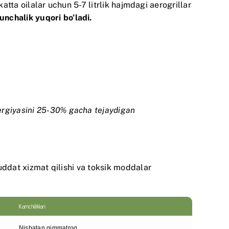
katta oilalar uchun 5-7 litrlik hajmdagi aerogrillar
unchalik yuqori bo’ladi.
ergiyasini 25-30% gacha tejaydigan
muddat xizmat qilishi va toksik moddalar
Kamchiliklari
Nisbatan qimmatroq