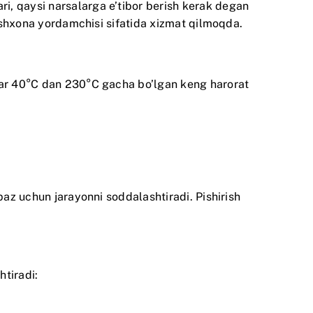
i, qaysi narsalarga e’tibor berish kerak degan
 oshxona yordamchisi sifatida xizmat qilmoqda.
llar 40°C dan 230°C gacha bo’lgan keng harorat
paz uchun jarayonni soddalashtiradi. Pishirish
htiradi: