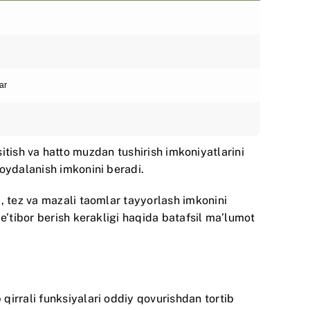
ar
isitish va hatto muzdan tushirish imkoniyatlarini
foydalanish imkonini beradi.
, tez va mazali taomlar tayyorlash imkonini
e’tibor berish kerakligi haqida batafsil ma’lumot
irrali funksiyalari oddiy qovurishdan tortib