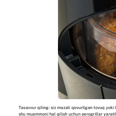
Tasavvur qiling: siz mazali qovurilgan tovuq yoki
shu muammoni hal qilish uchun aerogrillar yarati