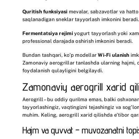
Quritish funksiyasi
mevalar, sabzavotlar va hatto 
saqlanadigan sneklar tayyorlash imkonini beradi
Fermentatsiya rejimi
yogurt tayyorlash yoki xami
professional darajada oshirish imkonini beradi.
Bundan tashqari, ko’p modellar
Wi-Fi ulanish
imko
Zamonaviy aerogrillar tanlashda ularning hajmi, 
foydalanish qulayligini belgilaydi.
Zamonaviy aerogrill xarid qi
Aerogrill – bu oddiy qurilma emas, balki oshxon
tayyorlashingiz, vaqtingizni tejashingiz va sog’l
muhim. Keling, aerogrill xarid qilishda e’tibor qa
Hajm va quvvat – muvozanatni topi