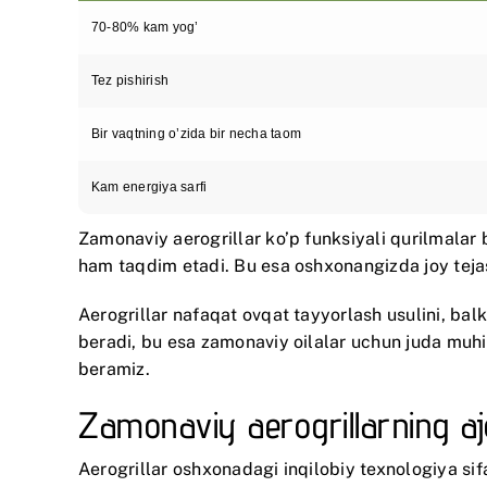
70-80% kam yog’
Tez pishirish
Bir vaqtning o’zida bir necha taom
Kam energiya sarfi
Zamonaviy aerogrillar ko’p funksiyali qurilmalar bo
ham taqdim etadi. Bu esa oshxonangizda joy tejas
Aerogrillar nafaqat ovqat tayyorlash usulini, ba
beradi, bu esa zamonaviy oilalar uchun juda muhim
beramiz.
Zamonaviy aerogrillarning aj
Aerogrillar oshxonadagi inqilobiy texnologiya si