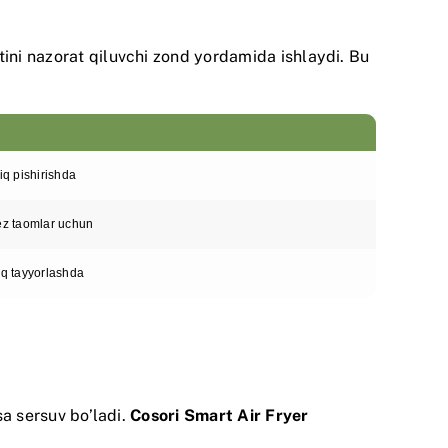
tini nazorat qiluvchi zond yordamida ishlaydi. Bu
iq pishirishda
ez taomlar uchun
uq tayyorlashda
sa sersuv bo’ladi.
Cosori Smart Air Fryer