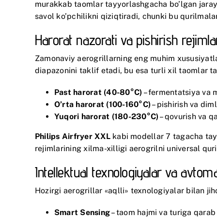
murakkab taomlar tayyorlashgacha bo’lgan jarayon
savol ko’pchilikni qiziqtiradi, chunki bu qurilma
Harorat nazorati va pishirish rejimla
Zamonaviy aerogrillarning eng muhim xususiyatlar
diapazonini taklif etadi, bu esa turli xil taomlar 
Past harorat (40-80°C)
– fermentatsiya va 
O’rta harorat (100-160°C)
– pishirish va dim
Yuqori harorat (180-230°C)
– qovurish va qa
Philips Airfryer XXL
kabi modellar 7 tagacha tayyo
rejimlarining xilma-xilligi aerogrilni universal qu
Intellektual texnologiyalar va avtom
Hozirgi aerogrillar «aqlli» texnologiyalar bilan j
Smart Sensing
– taom hajmi va turiga qarab