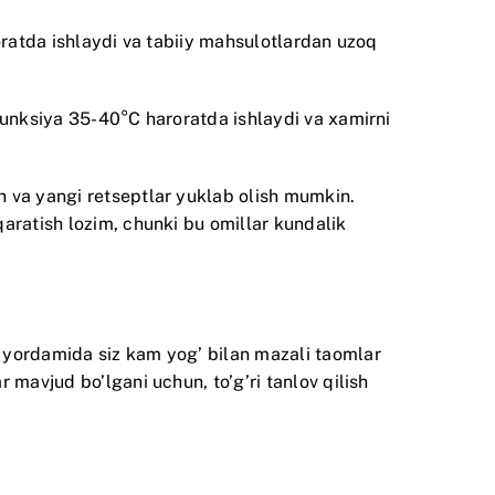
oratda ishlaydi va tabiiy mahsulotlardan uzoq
funksiya 35-40°C haroratda ishlaydi va xamirni
 va yangi retseptlar yuklab olish mumkin.
aratish lozim, chunki bu omillar kundalik
 yordamida siz kam yog’ bilan mazali taomlar
 mavjud bo’lgani uchun, to’g’ri tanlov qilish