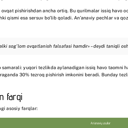
 ovqat pishirishdan ancha ortiq. Bu qurilmalar issiq havo 
ichki qismi esa sersuv bo’lib qoladi. An’anaviy pechlar va q
balki sog’lom ovqatlanish falsafasi hamdir» – deydi taniqli o
samarali: yuqori tezlikda aylanadigan issiq havo taomni h
araganda 30% tezroq pishirish imkonini beradi. Bunday tezli
n farqi
agi asosiy farqlar:
An’anaviy usullar