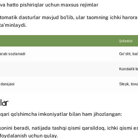
 va hatto pishiriqlar uchun maxsus rejimlar
tomatik dasturlar mavjud bo’lib, ular taomning ichki harora
ta’minlaydi.
Qo’llanilishi
arab sozlanadi
Go’sht, bal
Kundalik t
 darajasi
Steyk, tov
lar
qari qo’shimcha imkoniyatlar bilan ham jihozlangan:
onini beradi, natijada tashqi qismi qarsildoq, ichki qismi e
 foydalanish uchun qulay.