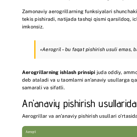
Zamonaviy aerogrillarning funksiyalari shunchaki
tekis pishiradi, natijada tashqi qismi qarsildoq, 
imkonsiz.
«Aerogril – bu faqat pishirish usuli emas, 
Aerogrillarning ishlash prinsipi
juda oddiy, ammo 
deb ataladi va u taomlarni an’anaviy usullarga q
samarali va sifatli.
An’anaviy pishirish usullarida
Aerogrillar va an’anaviy pishirish usullari o’rtasid
Aerogril