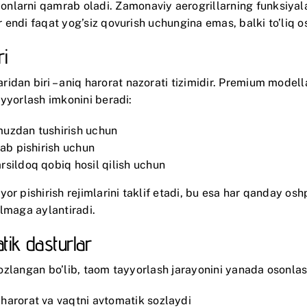
larni qamrab oladi. Zamonaviy aerogrillarning funksiyalar
lar endi faqat yog’siz qovurish uchungina emas, balki to’liq
ri
idan biri – aniq harorat nazorati tizimidir. Premium mode
tayyorlash imkonini beradi:
muzdan tushirish uchun
lab pishirish uchun
rsildoq qobiq hosil qilish uchun
r pishirish rejimlarini taklif etadi, bu esa har qanday osh
rilmaga aylantiradi.
atik dasturlar
ihozlangan bo’lib, taom tayyorlash jarayonini yanada osonlas
 harorat va vaqtni avtomatik sozlaydi