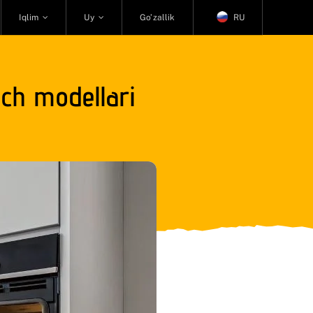
Iqlim
Uy
Go’zallik
RU
ech modellari