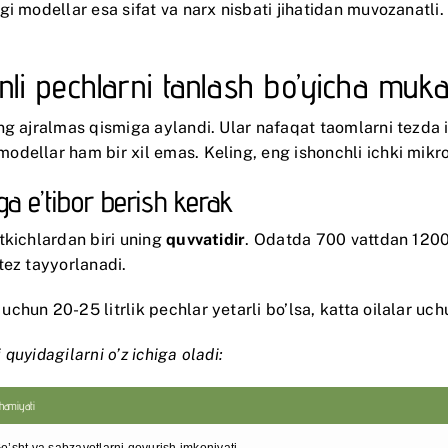
i modellar esa sifat va narx nisbati jihatidan muvozanatli. 
qinli pechlarni tanlash bo’yicha mu
g ajralmas qismiga aylandi. Ular nafaqat taomlarni tezda is
ellar ham bir xil emas. Keling, eng ishonchli ichki mikroto
ga e’tibor berish kerak
tkichlardan biri uning
quvvatidir
. Odatda 700 vattdan 1200
tez tayyorlanadi.
hun 20-25 litrlik pechlar yetarli bo’lsa, katta oilalar uch
 quyidagilarni o’z ichiga oladi:
hamiyati
o’sht va sabzavotlarni qovurish imkoniyati