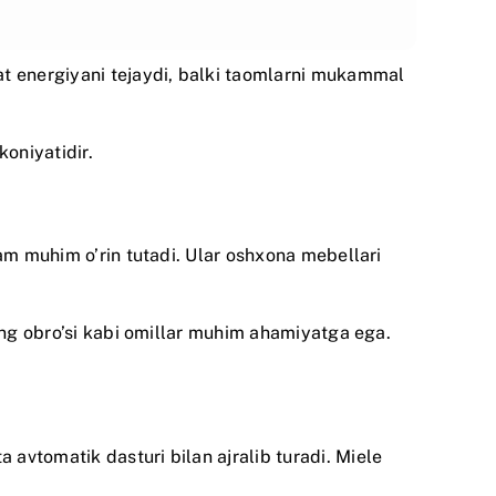
at energiyani tejaydi, balki taomlarni mukammal
koniyatidir.
ham muhim o’rin tutadi. Ular oshxona mebellari
ning obro’si kabi omillar muhim ahamiyatga ega.
a avtomatik dasturi bilan ajralib turadi.
Miele