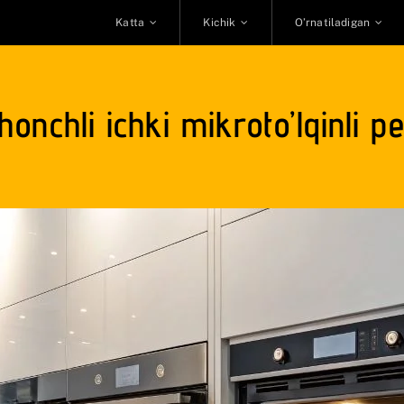
Katta
Kichik
O’rnatiladigan
honchli ichki mikroto’lqinli p