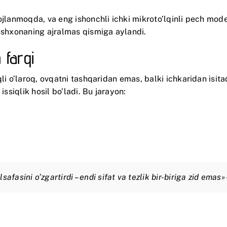
ojlanmoqda, va eng ishonchli ichki mikroto’lqinli pech mode
 oshxonaning ajralmas qismiga aylandi.
 farqi
li o’laroq, ovqatni tashqaridan emas, balki ichkaridan isita
issiqlik hosil bo’ladi. Bu jarayon:
safasini o’zgartirdi – endi sifat va tezlik bir-biriga zid ema