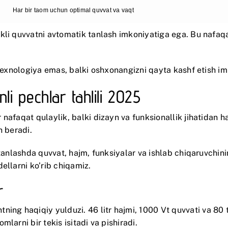
Har bir taom uchun optimal quvvat va vaqt
kli quvvatni avtomatik tanlash imkoniyatiga ega. Bu nafaq
 texnologiya emas, balki oshxonangizni qayta kashf etish im
nli pechlar tahlili 2025
nafaqat qulaylik, balki dizayn va funksionallik jihatidan 
h beradi.
 tanlashda quvvat, hajm, funksiyalar va ishlab chiqaruvchi
ellarni ko’rib chiqamiz.
r
ing haqiqiy yulduzi. 46 litr hajmi, 1000 Vt quvvati va 80 t
larni bir tekis isitadi va pishiradi.