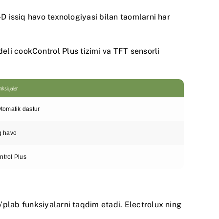
 4D issiq havo texnologiyasi bilan taomlarni har
eli cookControl Plus tizimi va TFT sensorli
nksiyalar
vtomatik dastur
q havo
trol Plus
o’plab funksiyalarni taqdim etadi.
Electrolux
ning