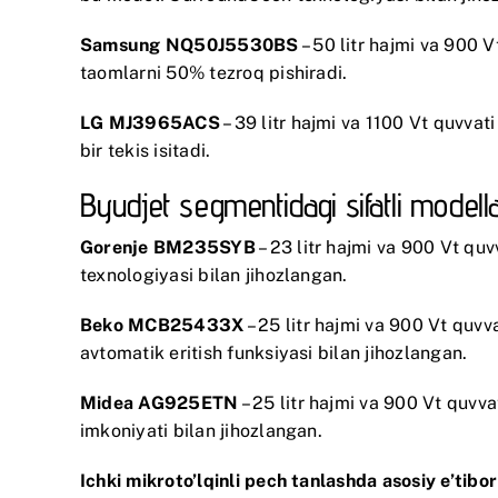
Samsung NQ50J5530BS
– 50 litr hajmi va 900 
taomlarni 50% tezroq pishiradi.
LG MJ3965ACS
– 39 litr hajmi va 1100 Vt quvva
bir tekis isitadi.
Byudjet segmentidagi sifatli modell
Gorenje BM235SYB
– 23 litr hajmi va 900 Vt qu
texnologiyasi bilan jihozlangan.
Beko MCB25433X
– 25 litr hajmi va 900 Vt quvv
avtomatik eritish funksiyasi bilan jihozlangan.
Midea AG925ETN
– 25 litr hajmi va 900 Vt quvv
imkoniyati bilan jihozlangan.
Ichki mikroto’lqinli pech tanlashda asosiy e’tibor