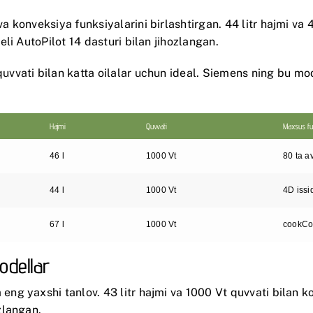
va konveksiya funksiyalarini birlashtirgan. 44 litr hajmi va
i AutoPilot 14 dasturi bilan jihozlangan.
quvvati bilan katta oilalar uchun ideal.
Siemens
ning bu mod
Hajmi
Quvvati
Maxsus fu
46 l
1000 Vt
80 ta a
44 l
1000 Vt
4D issi
67 l
1000 Vt
cookCon
odellar
 eng yaxshi tanlov. 43 litr hajmi va 1000 Vt quvvati bilan k
zlangan.