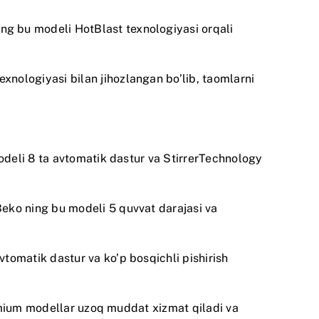
ng bu modeli HotBlast texnologiyasi orqali
xnologiyasi bilan jihozlangan bo’lib, taomlarni
deli 8 ta avtomatik dastur va StirrerTechnology
Beko
ning bu modeli 5 quvvat darajasi va
vtomatik dastur va ko’p bosqichli pishirish
mium modellar uzoq muddat xizmat qiladi va