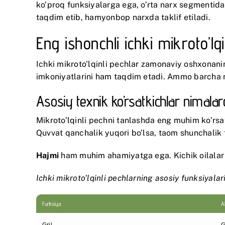
ko’proq funksiyalarga ega, o’rta narx segmentidag
taqdim etib, hamyonbop narxda taklif etiladi.
Eng ishonchli ichki mikroto’l
Ichki mikroto’lqinli pechlar zamonaviy oshxonanin
imkoniyatlarini ham taqdim etadi. Ammo barcha mod
Asosiy texnik ko’rsatkichlar nimalar
Mikroto’lqinli pechni tanlashda eng muhim ko’rsa
Quvvat qanchalik yuqori bo’lsa, taom shunchalik 
Hajmi
ham muhim ahamiyatga ega. Kichik oilalar uc
Ichki mikroto’lqinli pechlarning asosiy funksiyalari
Funksiya
A
Gril
G