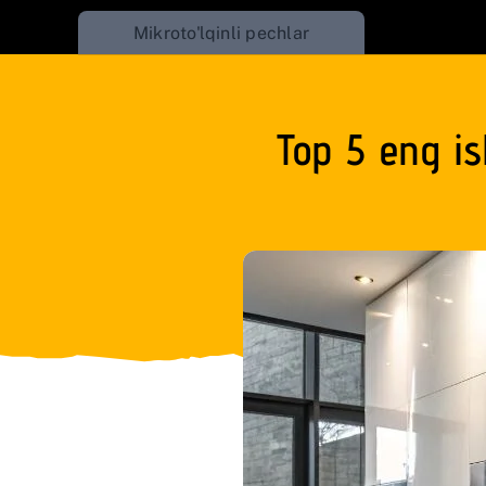
Skip
Mikroto'lqinli pechlar
to
content
Top 5 eng is