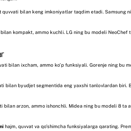
Vt quvvati bilan keng imkoniyatlar taqdim etadi.
Samsung
ni
ti bilan kompakt, ammo kuchli.
LG
ning bu modeli NeoChef te
ar
vvati bilan ixcham, ammo ko’p funksiyali.
Gorenje
ning bu mo
ati bilan byudjet segmentida eng yaxshi tanlovlardan biri.
ati bilan arzon, ammo ishonchli.
Midea
ning bu modeli 8 ta a
ni
hajm, quvvat va qo’shimcha funksiyalarga qarating. Pre