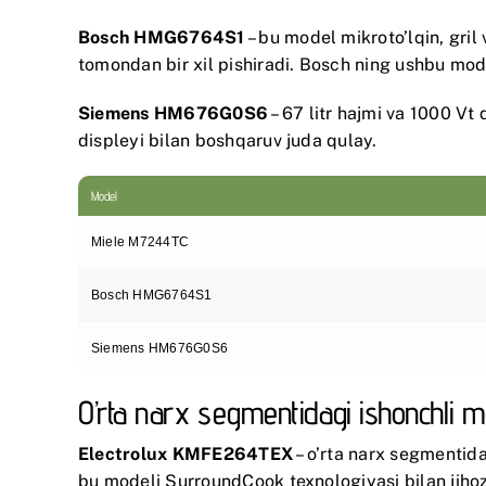
Bosch HMG6764S1
– bu model mikroto’lqin, gril 
tomondan bir xil pishiradi.
Bosch
ning ushbu model
Siemens HM676G0S6
– 67 litr hajmi va 1000 Vt 
displeyi bilan boshqaruv juda qulay.
Model
Miele M7244TC
Bosch HMG6764S1
Siemens HM676G0S6
O’rta narx segmentidagi ishonchli m
Electrolux KMFE264TEX
– o’rta narx segmentida
bu modeli SurroundCook texnologiyasi bilan jiho