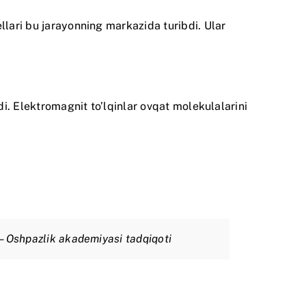
llari bu jarayonning markazida turibdi. Ular
di. Elektromagnit to’lqinlar ovqat molekulalarini
s» – Oshpazlik akademiyasi tadqiqoti