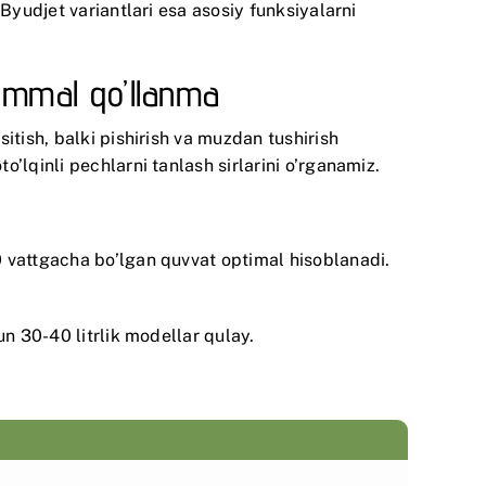
Byudjet variantlari esa asosiy funksiyalarni
kammal qo’llanma
itish, balki pishirish va muzdan tushirish
’lqinli pechlarni tanlash sirlarini o’rganamiz.
 vattgacha bo’lgan quvvat optimal hisoblanadi.
un 30-40 litrlik modellar qulay.