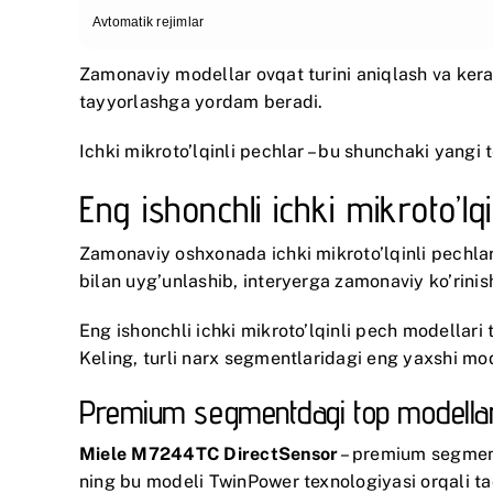
Avtomatik rejimlar
Zamonaviy modellar ovqat turini aniqlash va kera
tayyorlashga yordam beradi.
Ichki mikroto’lqinli pechlar – bu shunchaki yangi
Eng ishonchli ichki mikroto’lqi
Zamonaviy oshxonada ichki mikroto’lqinli pechlar 
bilan uyg’unlashib, interyerga zamonaviy ko’rinis
Eng ishonchli ichki mikroto’lqinli pech modellari
Keling, turli narx segmentlaridagi eng yaxshi mod
Premium segmentdagi top modella
Miele M7244TC DirectSensor
– premium segmentn
ning bu modeli TwinPower texnologiyasi orqali taom