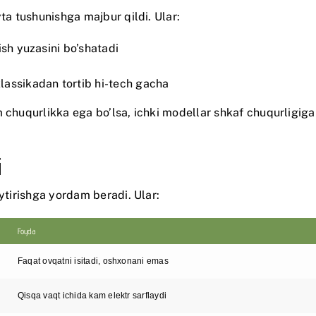
ta tushunishga majbur qildi. Ular:
ish yuzasini bo’shatadi
lassikadan tortib hi-tech gacha
 chuqurlikka ega bo’lsa, ichki modellar shkaf chuqurligiga 
i
aytirishga yordam beradi. Ular:
Foyda
Faqat ovqatni isitadi, oshxonani emas
Qisqa vaqt ichida kam elektr sarflaydi