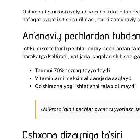
Oshxona texnikasi evolyutsiyasi shiddat bilan riv
nafaqat ovqat isitish qurilmasi, balki zamonaviy
An’anaviy pechlardan tubdan
Ichki mikroto’lqinli pechlar oddiy pechlardan farq
harakatga keltiradi, natijada ishqalanish hisobiga 
Taomni 70% tezroq tayyorlaydi
Vitaminlarni maksimal darajada saqlaydi
Qo’shimcha yog’ ishlatishni talab qilmaydi
«Mikroto’lqinli pechlar ovqat tayyorlash fal
Oshxona dizayniga ta’siri