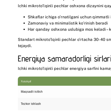
Ichki mikroto’lqinli pechlar oshxona dizaynini qay
Shkaflar ichiga o’rnatilgani uchun qimmatli 
Zamonaviy va minimalistik ko’rinish beradi
Har qanday oshxona uslubiga mos keladi – k
Standart mikroto’lqinli pechlar o’rtacha 30-40 sm
tejaydi.
Energiya samaradorligi sirlar
Ichki mikroto’lqinli pechlar energiya sarfini kam
Xususiyat
Maqsadli isitish
Tezkor ishlash