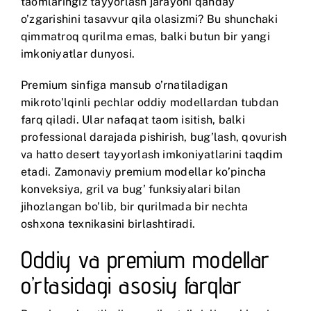
taomlaringiz tayyorlash jarayoni qanday
o’zgarishini tasavvur qila olasizmi? Bu shunchaki
qimmatroq qurilma emas, balki butun bir yangi
imkoniyatlar dunyosi.
Premium sinfiga mansub o’rnatiladigan
mikroto’lqinli pechlar oddiy modellardan tubdan
farq qiladi. Ular nafaqat taom isitish, balki
professional darajada pishirish, bug’lash, qovurish
va hatto desert tayyorlash imkoniyatlarini taqdim
etadi. Zamonaviy premium modellar ko’pincha
konveksiya, gril va bug’ funksiyalari bilan
jihozlangan bo’lib, bir qurilmada bir nechta
oshxona texnikasini birlashtiradi.
Oddiy va premium modellar
o’rtasidagi asosiy farqlar