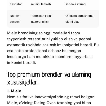
dasturlar
rejimni tanlash
soddalashtiradi
Namlik
Taom namligini
Ortiqcha quritishning
sensori
nazorat qilish
oldini oladi
Miele
brendining so’nggi modellari taom
tayyorlash retseptlarini yuklab olish va pechni
avtomatik ravishda sozlash imkoniyatini beradi. Bu
esa hatto professional oshpaz bo’lmagan
insonlarga ham murakkab taomlarni tayyorlash
imkonini beradi.
Top premium brendlar va ularning
xususiyatlari
1.
Miele
Nemis sifati va innovatsiyalarining ramzi bo’lgan
Miele, o’zining Dialog Oven texnologiyasi bilan