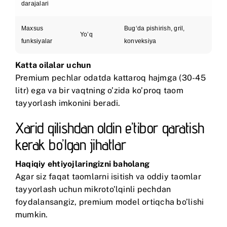
darajalari
Maxsus
Bugʻda pishirish, gril,
Yo’q
funksiyalar
konveksiya
Katta oilalar uchun
Premium pechlar odatda kattaroq hajmga (30-45
litr) ega va bir vaqtning o’zida ko’proq taom
tayyorlash imkonini beradi.
Xarid qilishdan oldin e’tibor qaratish
kerak bo’lgan jihatlar
Haqiqiy ehtiyojlaringizni baholang
Agar siz faqat taomlarni isitish va oddiy taomlar
tayyorlash uchun mikroto’lqinli pechdan
foydalansangiz, premium model ortiqcha bo’lishi
mumkin.