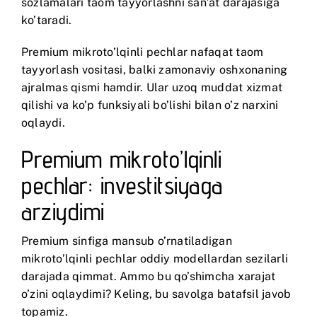
sozlamalari taom tayyorlashni san’at darajasiga
ko’taradi.
Premium mikroto’lqinli pechlar nafaqat taom
tayyorlash vositasi, balki zamonaviy oshxonaning
ajralmas qismi hamdir. Ular uzoq muddat xizmat
qilishi va ko’p funksiyali bo’lishi bilan o’z narxini
oqlaydi.
Premium mikroto’lqinli
pechlar: investitsiyaga
arziydimi
Premium sinfiga mansub o’rnatiladigan
mikroto’lqinli pechlar oddiy modellardan sezilarli
darajada qimmat. Ammo bu qo’shimcha xarajat
o’zini oqlaydimi? Keling, bu savolga batafsil javob
topamiz.