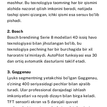
mashhur. Bu texnologiya taomning har bir qismini
alohida nazorat qilish imkonini beradi, natijada
tashqi qismi qizargan, ichki qismi esa sersuv bo’lib
pishadi.
2.
Bosch
Bosch brendining Serie 8 modellari 4D issiq havo
texnologiyasi bilan jihozlangan bo’lib, bu
texnologiya pechning har bir burchagida bir xil
haroratni ta’minlaydi. AutoPilot funksiyasi esa 30
dan ortiq avtomatik dasturlarni taklif etadi.
3.
Gaggenau
Lyuks segmentning yetakchisi bo’lgan Gaggenau,
o’zining 400 seriyasidagi pechlar bilan ajralib
turadi. Ular professional darajadagi ishlash
imkoniyatlari va noyob dizayn bilan birga keladi.
TFT sensorli ekran va 5 darajali quvvat