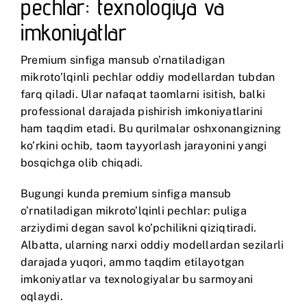
pechlar: texnologiya va
imkoniyatlar
Premium sinfiga mansub o’rnatiladigan
mikroto’lqinli pechlar oddiy modellardan tubdan
farq qiladi. Ular nafaqat taomlarni isitish, balki
professional darajada pishirish imkoniyatlarini
ham taqdim etadi. Bu qurilmalar oshxonangizning
ko’rkini ochib, taom tayyorlash jarayonini yangi
bosqichga olib chiqadi.
Bugungi kunda premium sinfiga mansub
o’rnatiladigan mikroto’lqinli pechlar: puliga
arziydimi degan savol ko’pchilikni qiziqtiradi.
Albatta, ularning narxi oddiy modellardan sezilarli
darajada yuqori, ammo taqdim etilayotgan
imkoniyatlar va texnologiyalar bu sarmoyani
oqlaydi.