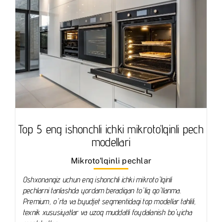
Top 5 eng ishonchli ichki mikroto’lqinli pech
modellari
Mikroto'lqinli pechlar
Oshxonangiz uchun eng ishonchli ichki mikroto'lqinli
pechlarni tanlashda yordam beradigan to'liq qo'llanma.
Premium, o'rta va byudjet segmentidagi top modellar tahlili,
texnik xususiyatlar va uzoq muddatli foydalanish bo'yicha