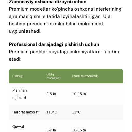
Zamonaviy oshxona dizayni uchun
Premium modellar ko’pincha oshxona interierining
ajralmas qismi sifatida loyihalashtirilgan. Ular
boshqa premium texnika bilan mukammal
uyg’unlashadi.
Professional darajadagi pishirish uchun
Premium pechlar quyidagi imkoniyatlarni taqdim
etadi:
Oddiy
Funksiya
Premium modellarda
modellarda
Pishirish
3-5 ta
10-15 ta
rejimlari
Harorat nazorati
±10°C
±2°C
Quvvat
5-7 ta
10-15 ta