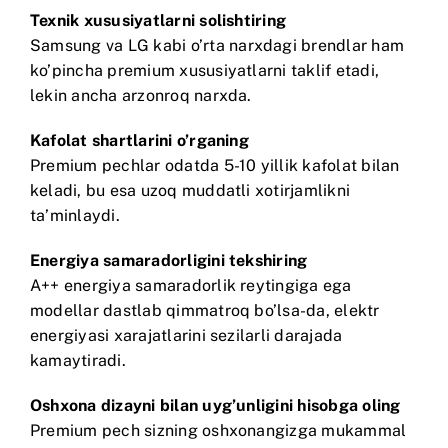
Texnik xususiyatlarni solishtiring
Samsung
va
LG
kabi o’rta narxdagi brendlar ham
ko’pincha premium xususiyatlarni taklif etadi,
lekin ancha arzonroq narxda.
Kafolat shartlarini o’rganing
Premium pechlar odatda 5-10 yillik kafolat bilan
keladi, bu esa uzoq muddatli xotirjamlikni
ta’minlaydi.
Energiya samaradorligini tekshiring
A++ energiya samaradorlik reytingiga ega
modellar dastlab qimmatroq bo’lsa-da, elektr
energiyasi xarajatlarini sezilarli darajada
kamaytiradi.
Oshxona dizayni bilan uyg’unligini hisobga oling
Premium pech sizning oshxonangizga mukammal