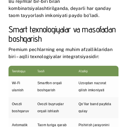
Bu rejimlar bir-biri bilan
kombinatsiyalashtirilganda, deyarli har qanday
taom tayyorlash imkoniyati paydo bo’ladi.
Smart texnologiyalar va masofadan
boshqarish
Premium pechlarning eng muhim afzalliklaridan
biri – aqlli texnologiyalar integratsiyasidir:
Texnologiya
Tavsifi
Afzalligi
Wi-Fi
Smartfon orqali
Uzoqdan nazorat
ulanish
boshqarish
qilish imkoniyati
Ovozli
Ovozli buyruqlar
Qo’llar band paytida
boshqaruv
orqali ishlash
qulay
Avtomatik
Taom turiga qarab
Pishirish jarayonini