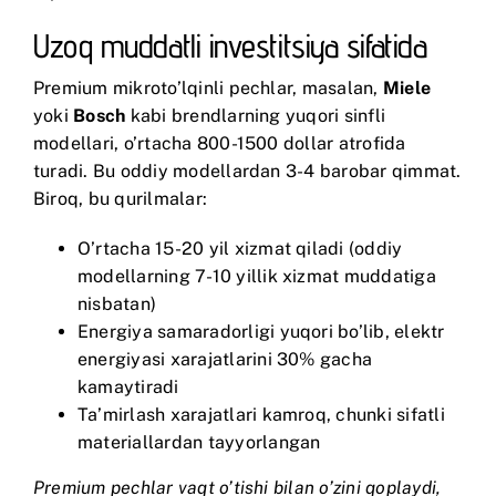
Uzoq muddatli investitsiya sifatida
Premium mikroto’lqinli pechlar, masalan,
Miele
yoki
Bosch
kabi brendlarning yuqori sinfli
modellari, o’rtacha 800-1500 dollar atrofida
turadi. Bu oddiy modellardan 3-4 barobar qimmat.
Biroq, bu qurilmalar:
O’rtacha 15-20 yil xizmat qiladi (oddiy
modellarning 7-10 yillik xizmat muddatiga
nisbatan)
Energiya samaradorligi yuqori bo’lib, elektr
energiyasi xarajatlarini 30% gacha
kamaytiradi
Ta’mirlash xarajatlari kamroq, chunki sifatli
materiallardan tayyorlangan
Premium pechlar vaqt o’tishi bilan o’zini qoplaydi,