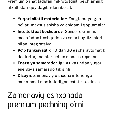
Premium o’rnatiladigan mikroto’lqinli pechlarning
afzalliklari quyidagilardan iborat:
Yuqori sifatli materiallar
: Zanglamaydigan
po’lat, maxsus shisha va chidamli qoplamalar
Intellektual boshqaruv
: Sensor ekranlar,
masofadan boshqarish va smart-uy tizimlari
bilan integratsiya
Ko’p funksiyalilik
: 10 dan 30 gacha avtomatik
dasturlar, taomlar uchun maxsus rejimlar
Energiya samaradorligi
: A+ va undan yuqori
energiya samaradorlik sinfi
Dizayn
: Zamonaviy oshxona interieriga
mukammal mos keladigan estetik ko’rinish
Zamonaviy oshxonada
premium pechning o’rni