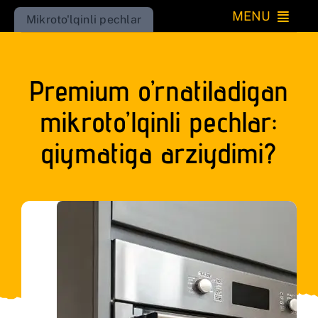
Skip
MENU
Mikroto'lqinli pechlar
to
Katta
content
Premium o’rnatiladigan
Kichik
mikroto’lqinli pechlar:
O’rnatiladigan
qiymatiga arziydimi?
Iqlim
Uy
Go’zallik
RU