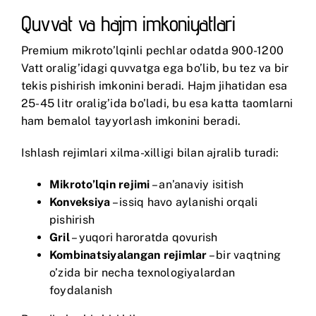
Quvvat va hajm imkoniyatlari
Premium mikroto’lqinli pechlar odatda 900-1200
Vatt oralig’idagi quvvatga ega bo’lib, bu tez va bir
tekis pishirish imkonini beradi. Hajm jihatidan esa
25-45 litr oralig’ida bo’ladi, bu esa katta taomlarni
ham bemalol tayyorlash imkonini beradi.
Ishlash rejimlari xilma-xilligi bilan ajralib turadi:
Mikroto’lqin rejimi
– an’anaviy isitish
Konveksiya
– issiq havo aylanishi orqali
pishirish
Gril
– yuqori haroratda qovurish
Kombinatsiyalangan rejimlar
– bir vaqtning
o’zida bir necha texnologiyalardan
foydalanish