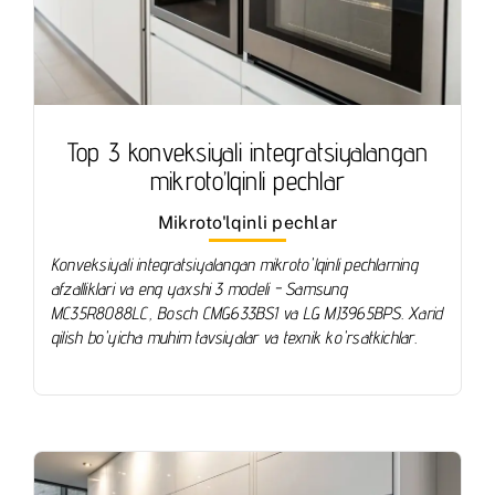
Top 3 konveksiyali integratsiyalangan
mikroto’lqinli pechlar
Mikroto'lqinli pechlar
Konveksiyali integratsiyalangan mikroto'lqinli pechlarning
afzalliklari va eng yaxshi 3 modeli - Samsung
MC35R8088LC, Bosch CMG633BS1 va LG MJ3965BPS. Xarid
qilish bo'yicha muhim tavsiyalar va texnik ko'rsatkichlar.