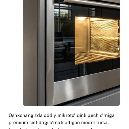
Oshxonangizda oddiy mikroto’lqinli pech o’rniga
premium sinfidagi o’rnatiladigan model tursa,