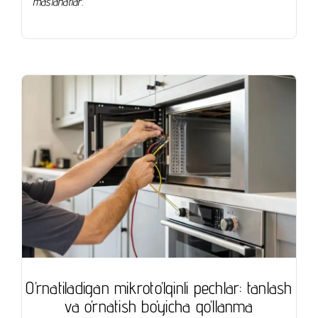
maslahatlar.
O’rnatiladigan mikroto’lqinli pechlar: tanlash
va o’rnatish bo’yicha qo’llanma