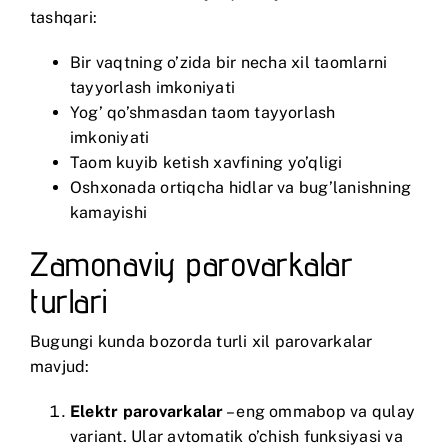
tashqari:
Bir vaqtning o’zida bir necha xil taomlarni
tayyorlash imkoniyati
Yog’ qo’shmasdan taom tayyorlash
imkoniyati
Taom kuyib ketish xavfining yo’qligi
Oshxonada ortiqcha hidlar va bug’lanishning
kamayishi
Zamonaviy parovarkalar
turlari
Bugungi kunda bozorda turli xil parovarkalar
mavjud:
Elektr parovarkalar
– eng ommabop va qulay
variant. Ular avtomatik o’chish funksiyasi va