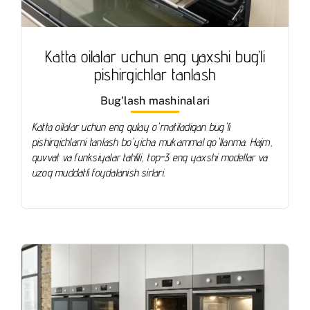
Katta oilalar uchun eng yaxshi bug’li
pishirgichlar tanlash
Bug'lash mashinalari
Katta oilalar uchun eng qulay o'rnatiladigan bug'li
pishirgichlarni tanlash bo'yicha mukammal qo'llanma. Hajm,
quvvat va funksiyalar tahlili, top-3 eng yaxshi modellar va
uzoq muddatli foydalanish sirlari.