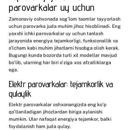
parovarkalar uy uchun
Zamonaviy oshxonada sog’lom taomlar tayyorlash
uchun parovarka juda muhim jihoz hisoblinadi. Eng
yaxshi ichki parovarkalar uy uchun tanlash
jarayonida energiya tejamkorligi, funksionallik va
o’lcham kabi muhim jihatlarni hisobga olish kerak.
Bugungi kunda bozorda turli xil modellar mavjud
bo’lib, ularning har biri o’ziga xos afzalliklarga
ega.
Elektr parovarkalar: tejamkorlik va
qulaylik
Elektr parovarkalar oshxonangizda eng ko’p
qo’llaniladigan jihozlardan biriga aylanishi
mumkin. Ular nafaqat energiya tejamkor, balki
foydalanish ham juda qulay.