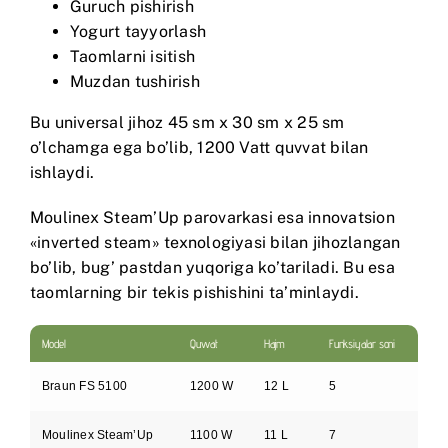
Guruch pishirish
Yogurt tayyorlash
Taomlarni isitish
Muzdan tushirish
Bu universal jihoz 45 sm x 30 sm x 25 sm
o’lchamga ega bo’lib, 1200 Vatt quvvat bilan
ishlaydi.
Moulinex Steam’Up
parovarkasi esa innovatsion
«inverted steam» texnologiyasi bilan jihozlangan
bo’lib, bug’ pastdan yuqoriga ko’tariladi. Bu esa
taomlarning bir tekis pishishini ta’minlaydi.
Model
Quvvat
Hajm
Funksiyalar soni
Braun FS 5100
1200 W
12 L
5
Moulinex Steam’Up
1100 W
11 L
7