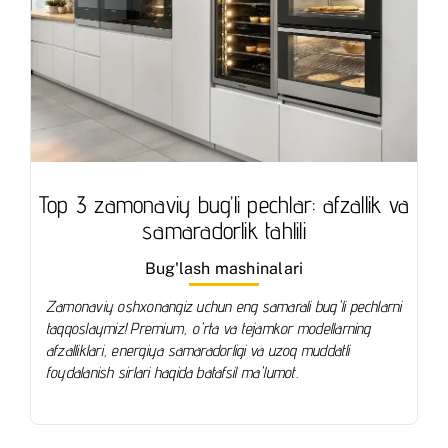
Top 3 zamonaviy bug’li pechlar: afzallik va
samaradorlik tahlili
Bug'lash mashinalari
Zamonaviy oshxonangiz uchun eng samarali bug'li pechlarni
taqqoslaymiz! Premium, o'rta va tejamkor modellarning
afzalliklari, energiya samaradorligi va uzoq muddatli
foydalanish sirlari haqida batafsil ma'lumot.