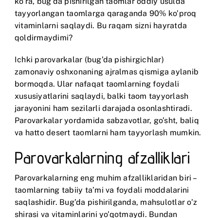
ko’ra, bug’da pishirilgan taomlar oddiy usulda
tayyorlangan taomlarga qaraganda 90% ko’proq
vitaminlarni saqlaydi. Bu raqam sizni hayratda
qoldirmaydimi?
Ichki parovarkalar (bug’da pishirgichlar)
zamonaviy oshxonaning ajralmas qismiga aylanib
bormoqda. Ular nafaqat taomlarning foydali
xususiyatlarini saqlaydi, balki taom tayyorlash
jarayonini ham sezilarli darajada osonlashtiradi.
Parovarkalar yordamida sabzavotlar, go’sht, baliq
va hatto desert taomlarni ham tayyorlash mumkin.
Parovarkalarning afzalliklari
Parovarkalarning eng muhim afzalliklaridan biri –
taomlarning tabiiy ta’mi va foydali moddalarini
saqlashidir. Bug’da pishirilganda, mahsulotlar o’z
shirasi va vitaminlarini yo’qotmaydi. Bundan