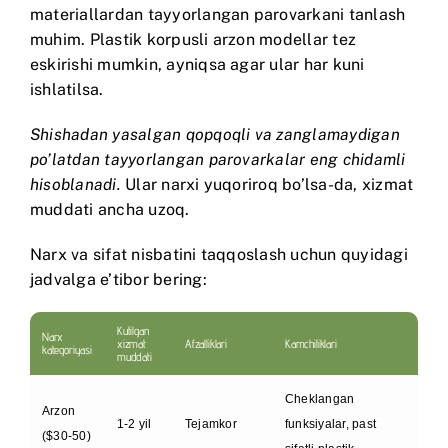
materiallardan tayyorlangan parovarkani tanlash
muhim. Plastik korpusli arzon modellar tez
eskirishi mumkin, ayniqsa agar ular har kuni
ishlatilsa.
Shishadan yasalgan qopqoqli va zanglamaydigan
po’latdan tayyorlangan parovarkalar eng chidamli
hisoblanadi.
Ular narxi yuqoriroq bo’lsa-da, xizmat
muddati ancha uzoq.
Narx va sifat nisbatini taqqoslash uchun quyidagi
jadvalga e’tibor bering:
Kutilgan
Narx
xizmat
Afzalliklari
Kamchiliklari
kategoriyasi
muddati
Cheklangan
Arzon
1-2 yil
Tejamkor
funksiyalar, past
($30-50)