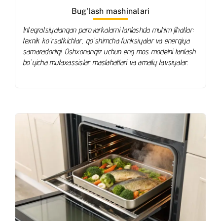
Bug'lash mashinalari
Integratsiyalangan parovarkalarni tanlashda muhim jihatlar:
texnik ko'rsatkichlar, qo'shimcha funksiyalar va energiya
samaradorligi. Oshxonangiz uchun eng mos modelni tanlash
bo'yicha mutaxassislar maslahatlari va amaliy tavsiyalar.