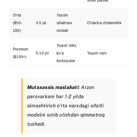
sifatli plastik
O’rta
Yaxshi
($50-
3-5 yil
sifat/narx
O’rtacha chidamlilik
100)
nisbati
Yuqori sifat,
Premium
5-10 yil
ko’p
Yuqori narx
($100+)
funksiyalar
Mutaxassis maslahati
: Arzon
parovarkani har 1-2 yilda
almashtirish o’rta narxdagi sifatli
modelni sotib olishdan qimmatroq
tushadi.