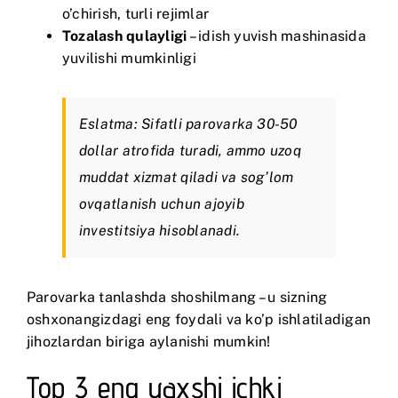
o’chirish, turli rejimlar
Tozalash qulayligi
– idish yuvish mashinasida
yuvilishi mumkinligi
Eslatma: Sifatli parovarka 30-50
dollar atrofida turadi, ammo uzoq
muddat xizmat qiladi va sog’lom
ovqatlanish uchun ajoyib
investitsiya hisoblanadi.
Parovarka tanlashda shoshilmang – u sizning
oshxonangizdagi eng foydali va ko’p ishlatiladigan
jihozlardan biriga aylanishi mumkin!
Top 3 eng yaxshi ichki