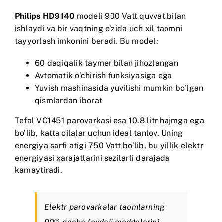
Philips HD9140
modeli 900 Vatt quvvat bilan
ishlaydi va bir vaqtning o’zida uch xil taomni
tayyorlash imkonini beradi. Bu model:
60 daqiqalik taymer bilan jihozlangan
Avtomatik o’chirish funksiyasiga ega
Yuvish mashinasida yuvilishi mumkin bo’lgan
qismlardan iborat
Tefal VC1451
parovarkasi esa 10.8 litr hajmga ega
bo’lib, katta oilalar uchun ideal tanlov. Uning
energiya sarfi atigi 750 Vatt bo’lib, bu yillik elektr
energiyasi xarajatlarini sezilarli darajada
kamaytiradi.
Elektr parovarkalar taomlarning
90% gacha foydali moddalarini