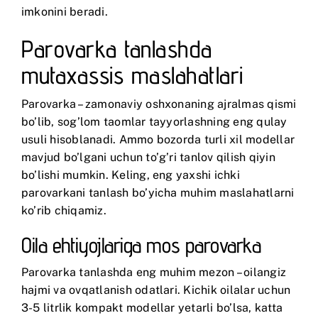
imkonini beradi.
Parovarka tanlashda
mutaxassis maslahatlari
Parovarka – zamonaviy oshxonaning ajralmas qismi
bo’lib, sog’lom taomlar tayyorlashning eng qulay
usuli hisoblanadi. Ammo bozorda turli xil modellar
mavjud bo’lgani uchun to’g’ri tanlov qilish qiyin
bo’lishi mumkin. Keling, eng yaxshi ichki
parovarkani tanlash bo’yicha muhim maslahatlarni
ko’rib chiqamiz.
Oila ehtiyojlariga mos parovarka
Parovarka tanlashda eng muhim mezon – oilangiz
hajmi va ovqatlanish odatlari. Kichik oilalar uchun
3-5 litrlik kompakt modellar yetarli bo’lsa, katta