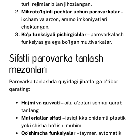
turli rejimlar bilan jihozlangan.
Mikroto’lqinli pechlar uchun parovarkalar
–
ixcham va arzon, ammo imkoniyatlari
cheklangan.
Ko’p funksiyali pishirgichlar
– parovarkalash
funksiyasiga ega bo’lgan multivarkalar.
Sifatli parovarka tanlash
mezonlari
Parovarka tanlashda quyidagi jihatlarga e’tibor
qarating:
Hajmi va quvvati
– oila a’zolari soniga qarab
tanlang
Materiallar sifati
– issiqlikka chidamli plastik
yoki shisha bo’lishi muhim
Qo’shimcha funksiyalar
– taymer, avtomatik