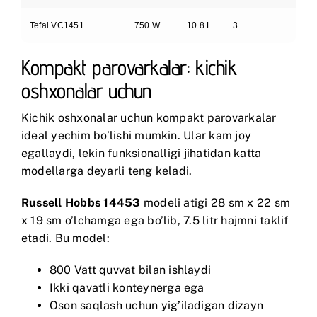
Tefal VC1451
750 W
10.8 L
3
Kompakt parovarkalar: kichik
oshxonalar uchun
Kichik oshxonalar uchun kompakt parovarkalar
ideal yechim bo’lishi mumkin. Ular kam joy
egallaydi, lekin funksionalligi jihatidan katta
modellarga deyarli teng keladi.
Russell Hobbs 14453
modeli atigi 28 sm x 22 sm
x 19 sm o’lchamga ega bo’lib, 7.5 litr hajmni taklif
etadi. Bu model:
800 Vatt quvvat bilan ishlaydi
Ikki qavatli konteynerga ega
Oson saqlash uchun yig’iladigan dizayn