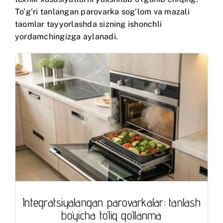
To’g’ri tanlangan parovarka sog’lom va mazali
taomlar tayyorlashda sizning ishonchli
yordamchingizga aylanadi.
Integratsiyalangan parovarkalar: tanlash
bo’yicha to’liq qo’llanma