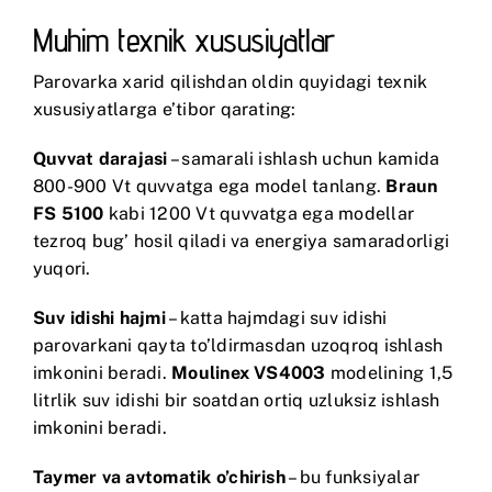
Muhim texnik xususiyatlar
Parovarka xarid qilishdan oldin quyidagi texnik
xususiyatlarga e’tibor qarating:
Quvvat darajasi
– samarali ishlash uchun kamida
800-900 Vt quvvatga ega model tanlang.
Braun
FS 5100
kabi 1200 Vt quvvatga ega modellar
tezroq bug’ hosil qiladi va energiya samaradorligi
yuqori.
Suv idishi hajmi
– katta hajmdagi suv idishi
parovarkani qayta to’ldirmasdan uzoqroq ishlash
imkonini beradi.
Moulinex VS4003
modelining 1,5
litrlik suv idishi bir soatdan ortiq uzluksiz ishlash
imkonini beradi.
Taymer va avtomatik o’chirish
– bu funksiyalar