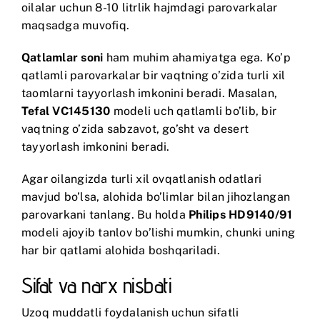
oilalar uchun 8-10 litrlik hajmdagi parovarkalar
maqsadga muvofiq.
Qatlamlar soni
ham muhim ahamiyatga ega. Ko’p
qatlamli parovarkalar bir vaqtning o’zida turli xil
taomlarni tayyorlash imkonini beradi. Masalan,
Tefal VC145130
modeli uch qatlamli bo’lib, bir
vaqtning o’zida sabzavot, go’sht va desert
tayyorlash imkonini beradi.
Agar oilangizda turli xil ovqatlanish odatlari
mavjud bo’lsa, alohida bo’limlar bilan jihozlangan
parovarkani tanlang. Bu holda
Philips HD9140/91
modeli ajoyib tanlov bo’lishi mumkin, chunki uning
har bir qatlami alohida boshqariladi.
Sifat va narx nisbati
Uzoq muddatli foydalanish uchun sifatli