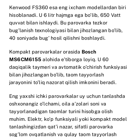
Kenwood FS360
esa eng ixcham modellardan biri
hisoblanadi. U 6 litr hajmga ega bo’lib, 650 Vatt
quvvat bilan ishlaydi. Bu parovarka tezkor
bug’lanish texnologiyasi bilan jihozlangan bo’lib,
40 soniyada bug’ hosil qilishni boshlaydi.
Kompakt parovarkalar orasida
Bosch
MS6CM6155
alohida e’tiborga loyiq. U 60
daqiqalik taymeri va avtomatik o’chirish funksiyasi
bilan jihozlangan bo’lib, taom tayyorlash
jarayonini to’liq nazorat qilish imkonini beradi.
Eng yaxshi ichki parovarkalar uy uchun tanlashda
oshxonangiz o’lchami, oila a’zolari soni va
tayyorlanadigan taomlar turini hisobga olish
muhim. Elektr, ko’p funksiyali yoki kompakt model
tanlashingizdan qat’i nazar, sifatli parovarka
sog’lom ovqatlanish va qulay taom tayyorlash