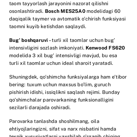
taom tayyorlash jarayonini nazorat qilishni
osonlashtiradi.
Bosch MES25A0
modelidagi 60
daqiqalik taymer va avtomatik o’chirish funksiyasi
taomni kuyib ketishdan saqlaydi.
Bug’ boshqaruvi
– turli xil taomlar uchun bug’
intensivligini sozlash imkoniyati.
Kenwood FS620
modelida 3 xil bug’ intensivligi mavjud, bu esa
turli xil taomlar uchun ideal sharoit yaratadi.
Shuningdek, qo’shimcha funksiyalarga ham e’tibor
bering: tuxum uchun maxsus bo’lim, guruch
pishirish idishi, issiqlikni saqlash rejimi. Bunday
qo’shimchalar parovarkaning funksionalligini
sezilarli darajada oshiradi.
Parovarka tanlashda shoshilmang, oila
ehtiyojlaringizni, sifat va narx nisbatini hamda
texnik xususiyatlarni yaxshilab o’rganib chiqing.