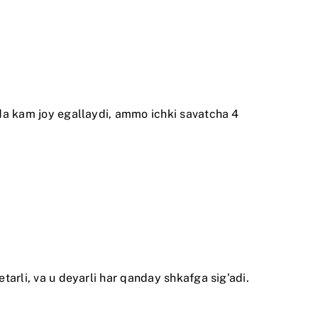
tida kam joy egallaydi, ammo ichki savatcha 4
etarli, va u deyarli har qanday shkafga sig’adi.