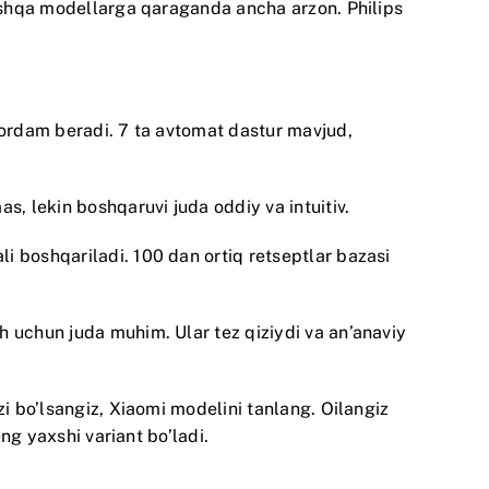
boshqa modellarga qaraganda ancha arzon. Philips
 yordam beradi. 7 ta avtomat dastur mavjud,
s, lekin boshqaruvi juda oddiy va intuitiv.
i boshqariladi. 100 dan ortiq retseptlar bazasi
h uchun juda muhim. Ular tez qiziydi va an’anaviy
zi bo’lsangiz, Xiaomi modelini tanlang. Oilangiz
ng yaxshi variant bo’ladi.