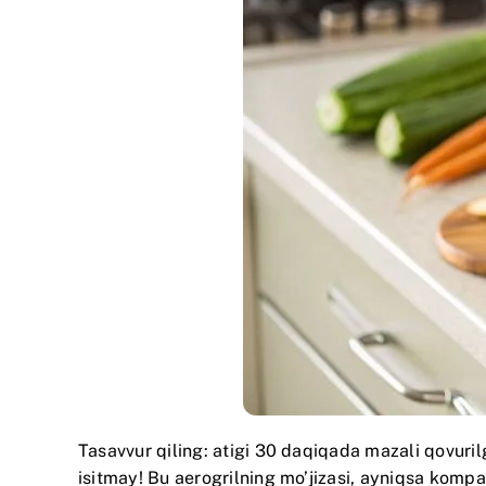
Tasavvur qiling: atigi 30 daqiqada mazali qovuril
isitmay! Bu aerogrilning mo’jizasi, ayniqsa komp