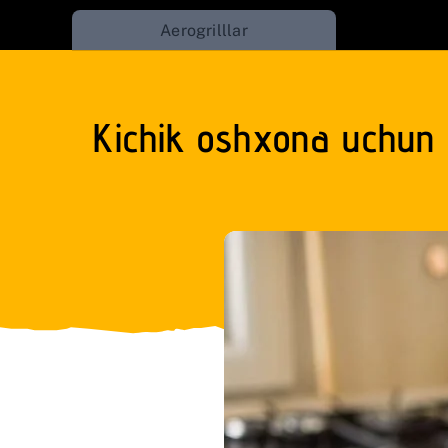
Skip
Aerogrilllar
to
content
Kichik oshxona uchun t