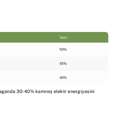
Tejash
50%
45%
40%
araganda 30-40% kamroq elektr energiyasini