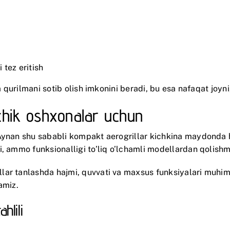
 tez eritish
a qurilmani sotib olish imkonini beradi, bu esa nafaqat joyni
chik oshxonalar uchun
 Aynan shu sababli kompakt aerogrillar kichkina maydonda 
i, ammo funksionalligi to’liq o’lchamli modellardan qolish
ar tanlashda hajmi, quvvati va maxsus funksiyalari muhim 
lamiz.
hlili