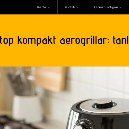
Katta
Kichik
O’rnatiladigan
op kompakt aerogrillar: tan