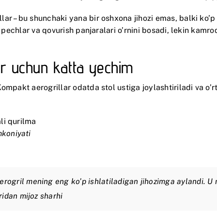
r – bu shunchaki yana bir oshxona jihozi emas, balki ko’p q
y pechlar va qovurish panjaralari o’rnini bosadi, lekin kamr
ar uchun katta yechim
ompakt aerogrillar odatda stol ustiga joylashtiriladi va o
li qurilma
mkoniyati
gril mening eng ko’p ishlatiladigan jihozimga aylandi. U mi
ridan mijoz sharhi