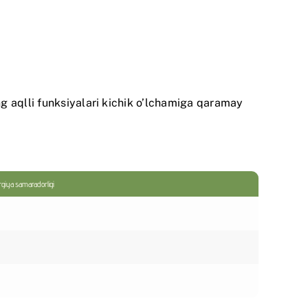
g aqlli funksiyalari kichik o’lchamiga qaramay
rgiya samaradorligi