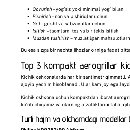
Qovurish
– yog’siz yoki minimal yog’ bilan
Pishirish
– non va pishiriqlar uchun
Gril
– go’sht va sabzavotlar uchun
Isitish
– taomlarni tez va bir tekis isitish
Muzdan tushirish
– muzlatilgan mahsulotlarni
Bu esa sizga bir nechta jihozlar o’rniga faqat bitt
Top 3 kompakt aerogrillar ki
Kichik oshxonalarda har bir santimetr qimmatli.
ajoyib yechim hisoblanadi. Ular kam joy egallayd
Kichik oshxona uchun kompaktdan iborat aerogrill
ko’rib chiqamiz va ularning afzalliklarini tahlil qi
Turli hajm va o’lchamdagi modellar ta
Philips HD9252/90 Airfryer