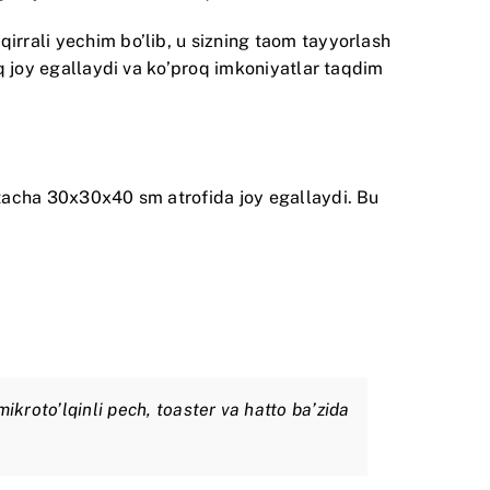
irrali yechim bo’lib, u sizning taom tayyorlash
oq joy egallaydi va ko’proq imkoniyatlar taqdim
’rtacha 30x30x40 sm atrofida joy egallaydi. Bu
kroto’lqinli pech, toaster va hatto ba’zida