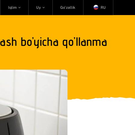
Iqlim
Uy
Go’zallik
RU
lash bo’yicha qo’llanma