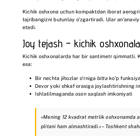
Kichik oshxona uchun kompaktdan iborat aerogrilla
tajribangizni butunlay o’zgartiradi. Ular an’anavi
etadi.
Joy tejash – kichik oshxonal
Kichik oshxonalarda har bir santimetr qimmatli. K
esa:
Bir nechta jihozlar o’rniga
bitta
ko’p funksiya
Devor yoki shkaf orasiga joylashtirishning
i
Ishlatilmaganda
oson saqlash
imkoniyati
«Mening 12 kvadrat metrlik oshxonamda aero
plitani ham almashtiradi.» – Toshkent shah