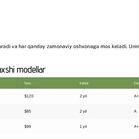
 turadi va har qanday zamonaviy oshxonaga mos keladi. Unin
yaxshi modellar
Narx
Kafolat
Ene
$120
2 yil
A+
$85
2 yil
A
$99
1 yil
A+