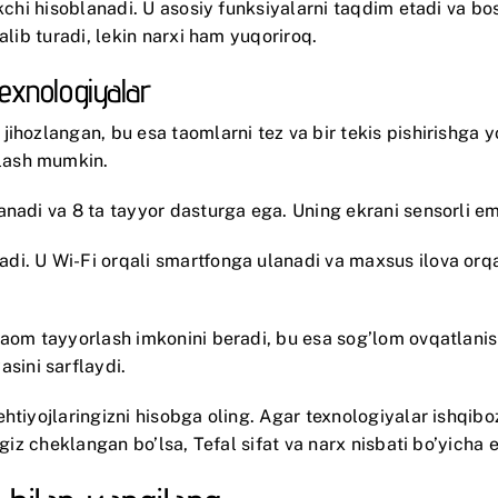
takchi hisoblanadi. U asosiy funksiyalarni taqdim etadi va 
alib turadi, lekin narxi ham yuqoriroq.
exnologiyalar
 jihozlangan, bu esa taomlarni tez va bir tekis pishirishga
lash mumkin.
nadi va 8 ta tayyor dasturga ega. Uning ekrani sensorli ema
i. U Wi-Fi orqali smartfonga ulanadi va maxsus ilova orqal
.
taom tayyorlash imkonini beradi, bu esa sog’lom ovqatlanis
ini sarflaydi.
htiyojlaringizni hisobga oling. Agar texnologiyalar ishqibo
giz cheklangan bo’lsa, Tefal sifat va narx nisbati bo’yicha e