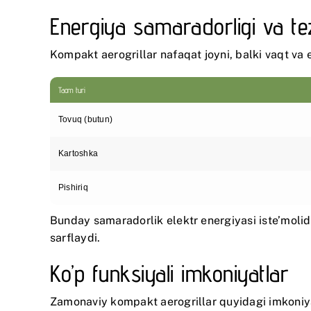
Energiya samaradorligi va te
Kompakt aerogrillar nafaqat joyni, balki vaqt va 
Taom turi
Tovuq (butun)
Kartoshka
Pishiriq
Bunday samaradorlik elektr energiyasi iste’moli
sarflaydi.
Ko’p funksiyali imkoniyatlar
Zamonaviy kompakt aerogrillar quyidagi imkoniya