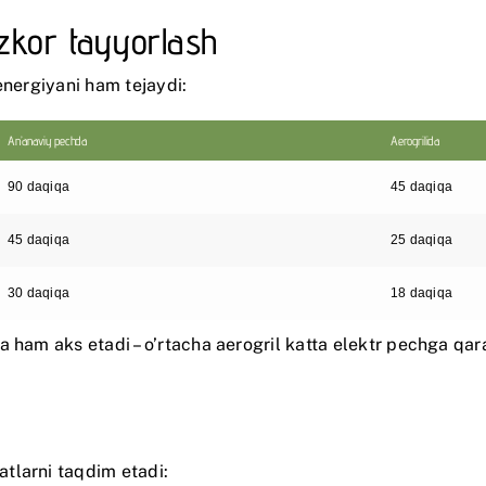
zkor tayyorlash
energiyani ham tejaydi:
An’anaviy pechda
Aerogrilida
90 daqiqa
45 daqiqa
45 daqiqa
25 daqiqa
30 daqiqa
18 daqiqa
da ham aks etadi – o’rtacha aerogril katta elektr pechga q
tlarni taqdim etadi: