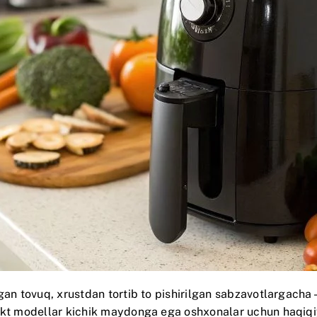
gan tovuq, xrustdan tortib to pishirilgan sabzavotlargacha
akt modellar kichik maydonga ega oshxonalar uchun haqiqiy 