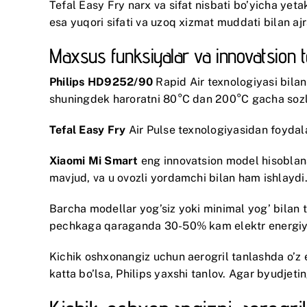
Tefal Easy Fry narx va sifat nisbati bo’yicha ye
esa yuqori sifati va uzoq xizmat muddati bilan ajr
Maxsus funksiyalar va innovatsion t
Philips HD9252/90
Rapid Air texnologiyasi bilan
shuningdek haroratni 80°C dan 200°C gacha soz
Tefal Easy Fry
Air Pulse texnologiyasidan foydala
Xiaomi Mi Smart
eng innovatsion model hisoblanad
mavjud, va u ovozli yordamchi bilan ham ishlaydi
Barcha modellar yog’siz yoki minimal yog’ bilan 
pechkaga qaraganda 30-50% kam elektr energiyas
Kichik oshxonangiz uchun aerogril tanlashda o’z e
katta bo’lsa, Philips yaxshi tanlov. Agar byudjetin