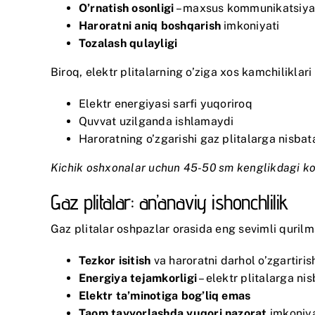
O’rnatish osonligi
– maxsus kommunikatsiyal
Haroratni aniq boshqarish
imkoniyati
Tozalash qulayligi
Biroq, elektr plitalarning o’ziga xos kamchiliklar
Elektr energiyasi sarfi yuqoriroq
Quvvat uzilganda ishlamaydi
Haroratning o’zgarishi gaz plitalarga nisba
Kichik oshxonalar uchun 45-50 sm kenglikdagi ko
Gaz plitalar: an’anaviy ishonchlilik
Gaz plitalar oshpazlar orasida eng sevimli qurilma
Tezkor isitish
va haroratni darhol o’zgartiris
Energiya tejamkorligi
– elektr plitalarga ni
Elektr ta’minotiga bog’liq emas
Taom tayyorlashda yuqori nazorat
imkoniya