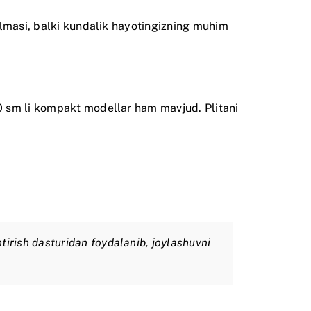
ilmasi, balki kundalik hayotingizning muhim
0 sm li kompakt modellar ham mavjud. Plitani
htirish dasturidan foydalanib, joylashuvni