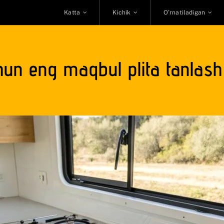
Katta
Kichik
O’rnatiladigan
un eng maqbul plita tanlash