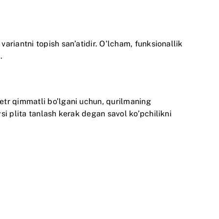
riantni topish san’atidir. O’lcham, funksionallik
.
etr qimmatli bo’lgani uchun, qurilmaning
si plita tanlash kerak degan savol ko’pchilikni