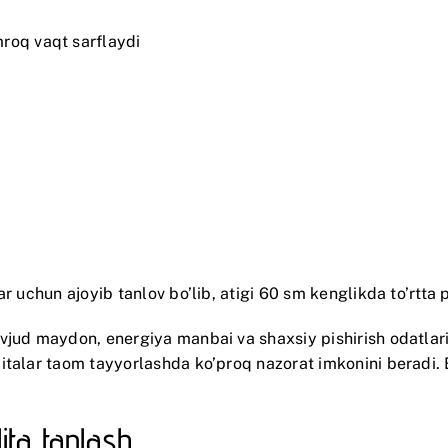
roq vaqt sarflaydi
r uchun ajoyib tanlov bo’lib, atigi 60 sm kenglikda to’rtta 
vjud maydon, energiya manbai va shaxsiy pishirish odatlarin
talar taom tayyorlashda ko’proq nazorat imkonini beradi. El
ita tanlash