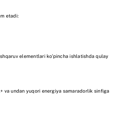
im etadi:
hqaruv elementlari ko’pincha ishlatishda qulay
+ va undan yuqori energiya samaradorlik sinfiga