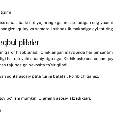
 tizimi
s emas, balki ehtiyojlaringizga mos keladigan eng yaxshi va
xonangizni qulay va samarali oshpazlik makoniga aylantiring
bul plitalar
him qaror hisoblanadi. Cheklangan maydonda har bir santim
ligi hal qiluvchi ahamiyatga ega. Kichik oshxona uchun qay
h tajribasiga bevosita ta’sir qiladi.
n uchta asosiy plita turini batafsil ko’rib chiqamiz.
ov bo’lishi mumkin. Ularning asosiy afzalliklari:
gi