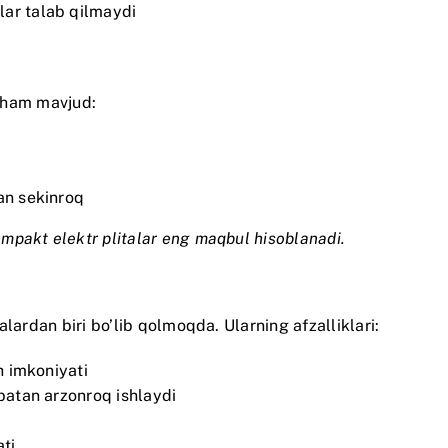
ar talab qilmaydi
i ham mavjud:
tan sekinroq
mpakt elektr plitalar eng maqbul hisoblanadi.
lardan biri bo’lib qolmoqda. Ularning afzalliklari:
h imkoniyati
sbatan arzonroq ishlaydi
ti