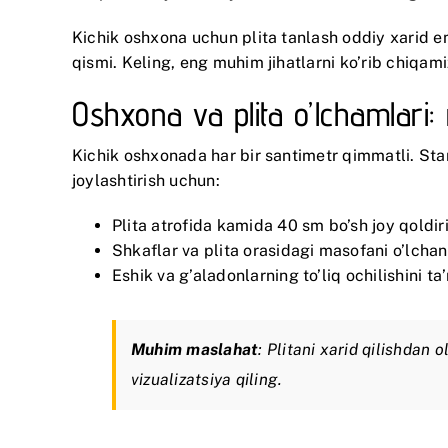
Kichik oshxona uchun plita tanlash oddiy xarid e
qismi. Keling, eng muhim jihatlarni ko’rib chiqami
Oshxona va plita o’lchamla
Kichik oshxonada har bir santimetr qimmatli. St
joylashtirish uchun:
Plita atrofida kamida 40 sm bo’sh joy qoldir
Shkaflar va plita orasidagi masofani o’lcha
Eshik va g’aladonlarning to’liq ochilishini t
Muhim maslahat
: Plitani xarid qilishdan
vizualizatsiya qiling.