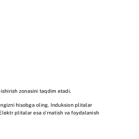
pishirish zonasini taqdim etadi.
gizni hisobga oling. Induksion plitalar
ektr plitalar esa o’rnatish va foydalanish