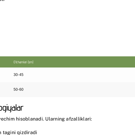
O’lchamlari (sm)
30-45
50-60
ogiyalar
echim hisoblanadi. Ularning afzalliklari:
 tagini qizdiradi