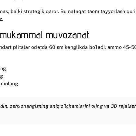
mas, balki strategik qaror. Bu nafaqat taom tayyorlash qur
z.
ri: mukammal muvozanat
andart plitalar odatda 60 sm kenglikda bo’ladi, ammo 45-5
ing
ng
a’minlang
 oldin, oshxonangizning aniq o’lchamlarini oling va 3D rejalas