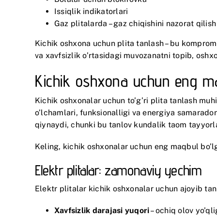
Issiqlik indikatorlari
Gaz plitalarda – gaz chiqishini nazorat qilish
Kichik oshxona uchun plita tanlash – bu kompromis
va xavfsizlik o’rtasidagi muvozanatni topib, osh
Kichik oshxona uchun eng maq
Kichik oshxonalar uchun to’g’ri plita tanlash mu
o’lchamlari, funksionalligi va energiya samarador
qiynaydi, chunki bu tanlov kundalik taom tayyorlas
Keling, kichik oshxonalar uchun eng maqbul bo’lga
Elektr plitalar: zamonaviy yechim
Elektr plitalar kichik oshxonalar uchun ajoyib tanl
Xavfsizlik darajasi yuqori
– ochiq olov yo’qli