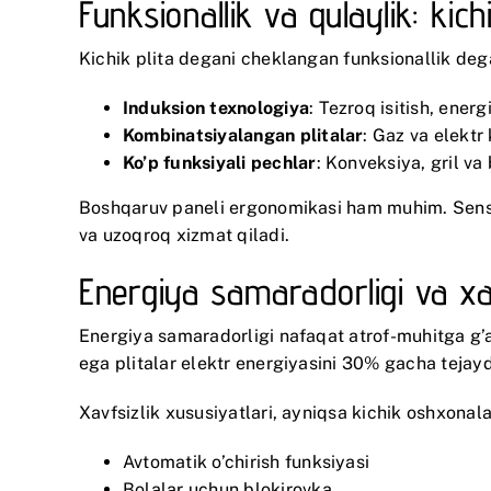
Funksionallik va qulaylik: kic
Kichik plita degani cheklangan funksionallik de
Induksion texnologiya
: Tezroq isitish, energ
Kombinatsiyalangan plitalar
: Gaz va elektr
Ko’p funksiyali pechlar
: Konveksiya, gril va 
Boshqaruv paneli ergonomikasi ham muhim. Senso
va uzoqroq xizmat qiladi.
Energiya samaradorligi va xavf
Energiya samaradorligi nafaqat atrof-muhitga g’
ega plitalar elektr energiyasini 30% gacha tejaydig
Xavfsizlik xususiyatlari, ayniqsa kichik oshxona
Avtomatik o’chirish funksiyasi
Bolalar uchun blokirovka