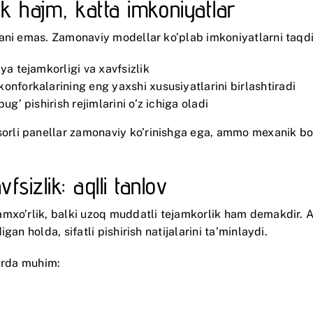
hik hajm, katta imkoniyatlar
gani emas. Zamonaviy modellar ko’plab imkoniyatlarni taqd
iya tejamkorligi va xavfsizlik
 konforkalarining eng yaxshi xususiyatlarini birlashtiradi
bug’ pishirish rejimlarini o’z ichiga oladi
rli panellar zamonaviy ko’rinishga ega, ammo mexanik bos
sizlik: aqlli tanlov
amxo’rlik, balki uzoq muddatli tejamkorlik ham demakdir. A
an holda, sifatli pishirish natijalarini ta’minlaydi.
larda muhim: