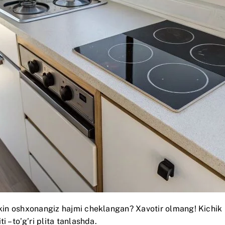
 lekin oshxonangiz hajmi cheklangan? Xavotir olmang! Kich
 – to’g’ri plita tanlashda.