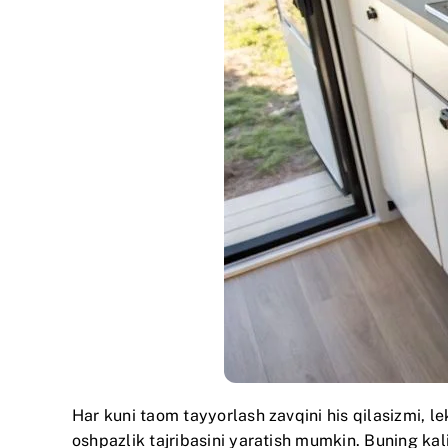
Har kuni taom tayyorlash zavqini his qilasizmi,
oshpazlik tajribasini yaratish mumkin. Buning kaliti