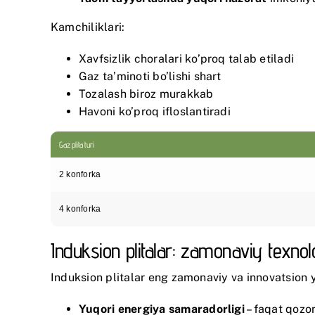
Kamchiliklari:
Xavfsizlik choralari ko’proq talab etiladi
Gaz ta’minoti bo’lishi shart
Tozalash biroz murakkab
Havoni ko’proq ifloslantiradi
Gaz plita turi
2 konforka
4 konforka
Induksion plitalar: zamonaviy texnol
Induksion plitalar eng zamonaviy va innovatsion y
Yuqori energiya samaradorligi
– faqat qozon