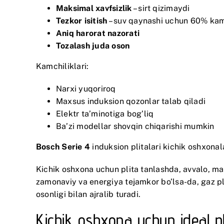
Maksimal xavfsizlik
– sirt qizimaydi
Tezkor isitish
– suv qaynashi uchun 60% kam
Aniq harorat nazorati
Tozalash juda oson
Kamchiliklari:
Narxi yuqoriroq
Maxsus induksion qozonlar talab qiladi
Elektr ta’minotiga bog’liq
Ba’zi modellar shovqin chiqarishi mumkin
Bosch Serie 4
induksion plitalari kichik oshxonala
Kichik oshxona uchun plita tanlashda, avvalo, ma
zamonaviy va energiya tejamkor bo’lsa-da, gaz pli
osonligi bilan ajralib turadi.
Kichik oshxona uchun ideal pl