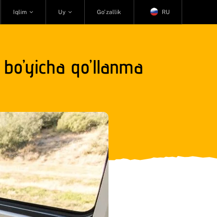
Iqlim
Uy
Go’zallik
RU
 bo’yicha qo’llanma