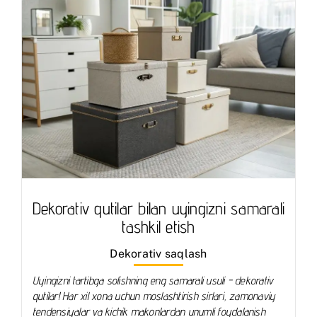
Dekorativ qutilar bilan uyingizni samarali
tashkil etish
Dekorativ saqlash
Uyingizni tartibga solishning eng samarali usuli - dekorativ
qutilar! Har xil xona uchun moslashtirish sirlari, zamonaviy
tendensiyalar va kichik makonlardan unumli foydalanish