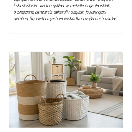
Eski shishalar, karton qutilari va mebellarni qayta ishlab,
o'zingizning benzarsiz dekorativ saqlash joylaringizni
yarating. Byudjetni tejash va ijodkorlikni rivojlantirish usullari.