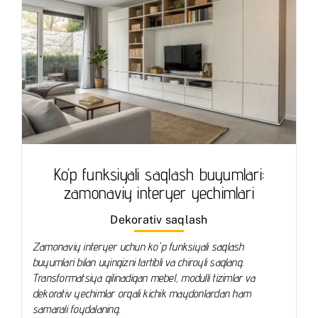
Ko’p funksiyali saqlash buyumlari:
zamonaviy interyer yechimlari
Dekorativ saqlash
Zamonaviy interyer uchun ko'p funksiyali saqlash
buyumlari bilan uyingizni tartibli va chiroyli saqlang.
Transformatsiya qilinadigan mebel, modulli tizimlar va
dekorativ yechimlar orqali kichik maydonlardan ham
samarali foydalaning.