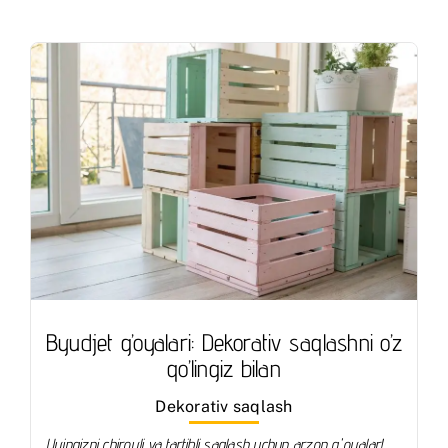
Byudjet g’oyalari: Dekorativ saqlashni o’z
qo’lingiz bilan
Dekorativ saqlash
Uyingizni chiroyli va tartibli saqlash uchun arzon g'oyalar!