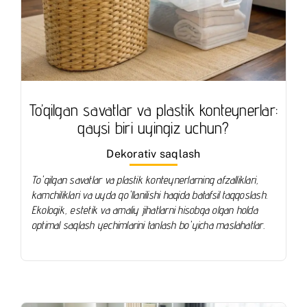
To’qilgan savatlar va plastik konteynerlar:
qaysi biri uyingiz uchun?
Dekorativ saqlash
To'qilgan savatlar va plastik konteynerlarning afzalliklari,
kamchiliklari va uyda qo'llanilishi haqida batafsil taqqoslash.
Ekologik, estetik va amaliy jihatlarni hisobga olgan holda
optimal saqlash yechimlarini tanlash bo'yicha maslahatlar.