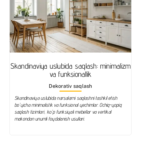
Skandinaviya uslubida saqlash: minimalizm
va funksionallik
Dekorativ saqlash
Skandinaviya uslubida narsalarni saqlashni tashkil etish
bo'yicha minimalistik va funksional yechimlar. Ochiq-yopiq
saqlash tizimlari, ko'p funksiyali mebellar va vertikal
makondan unumli foydalanish usullari.