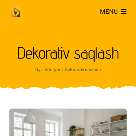
Skip
MENU
to
content
Katta
Dekorativ saqlash
Kichik
O’rnatiladigan
Uy
»
Interyer
»
Dekorativ saqlash
Iqlim
Uy
Go’zallik
RU