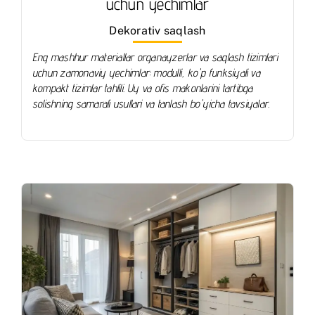
uchun yechimlar
Dekorativ saqlash
Eng mashhur materiallar organayzerlar va saqlash tizimlari
uchun zamonaviy yechimlar: modulli, ko'p funksiyali va
kompakt tizimlar tahlili. Uy va ofis makonlarini tartibga
solishning samarali usullari va tanlash bo'yicha tavsiyalar.